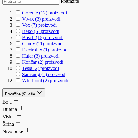
Pretražite
Gorenje
(12)
proizvodi
Vivax
(3)
proizvodi
Vox
(7)
proizvodi
Beko
(5)
proizvodi
Bosch
(16)
proizvodi
Candy
(11)
proizvodi
Electrolux
(1)
proizvod
Haier
(3)
proizvodi
Končar
(2)
proizvodi
Tesla
(2)
proizvodi
Samsung
(1)
proizvod
Whirlpool
(2)
proizvodi
Pokažite (9) više
Boja
Dubina
Visina
Širina
Nivo buke