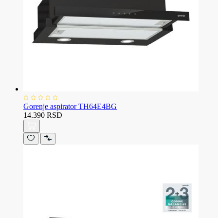
Gorenje aspirator TH64E4BG
14.390 RSD