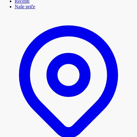
Recepti
Naše priče