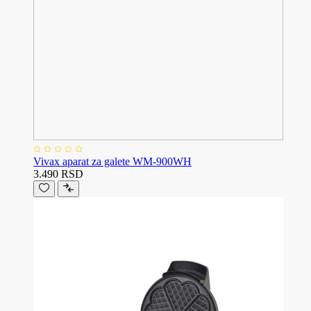
Vivax aparat za galete WM-900WH
3.490 RSD