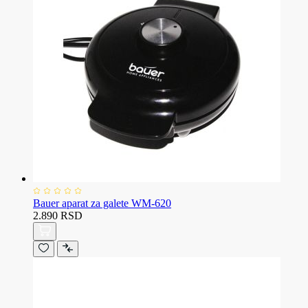
Bauer aparat za galete WM-620
2.890 RSD