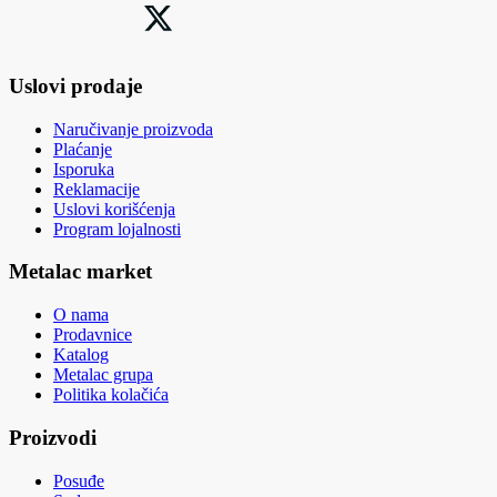
Uslovi prodaje
Naručivanje proizvoda
Plaćanje
Isporuka
Reklamacije
Uslovi korišćenja
Program lojalnosti
Metalac market
O nama
Prodavnice
Katalog
Metalac grupa
Politika kolačića
Proizvodi
Posuđe