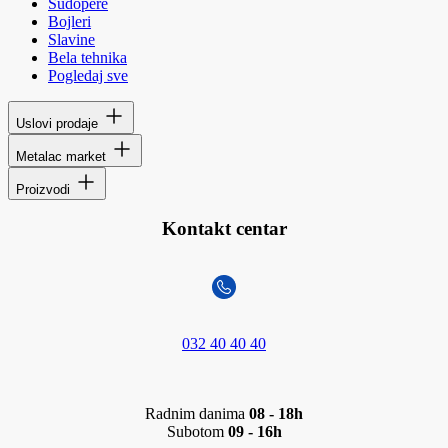
Sudopere
Bojleri
Slavine
Bela tehnika
Pogledaj sve
Uslovi prodaje
Metalac market
Proizvodi
Kontakt centar
032 40 40 40
Radnim danima
08 - 18h
Subotom
09 - 16h