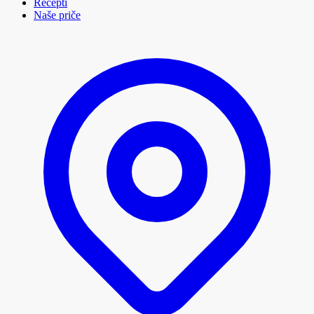
Recepti
Naše priče