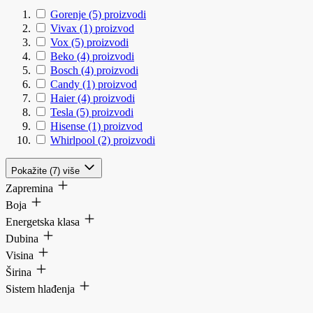
Gorenje
(5)
proizvodi
Vivax
(1)
proizvod
Vox
(5)
proizvodi
Beko
(4)
proizvodi
Bosch
(4)
proizvodi
Candy
(1)
proizvod
Haier
(4)
proizvodi
Tesla
(5)
proizvodi
Hisense
(1)
proizvod
Whirlpool
(2)
proizvodi
Pokažite (7) više
Zapremina
Boja
Energetska klasa
Dubina
Visina
Širina
Sistem hlađenja