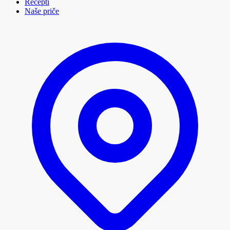
Recepti
Naše priče