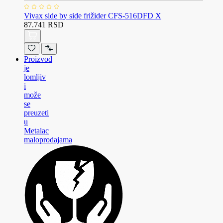
Vivax side by side frižider CFS-516DFD X
87.741 RSD
Proizvod
je
lomljiv
i
može
se
preuzeti
u
Metalac
maloprodajama