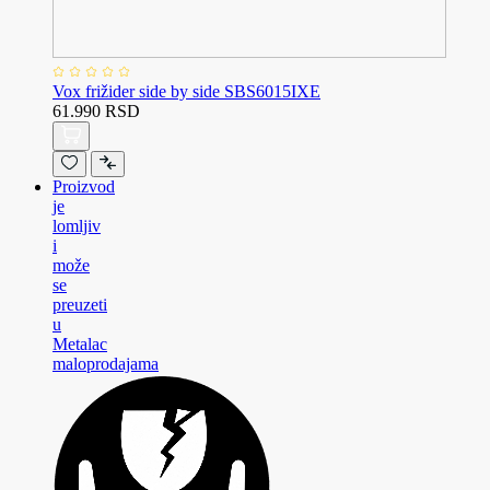
Vox frižider side by side SBS6015IXE
61.990 RSD
Proizvod
je
lomljiv
i
može
se
preuzeti
u
Metalac
maloprodajama