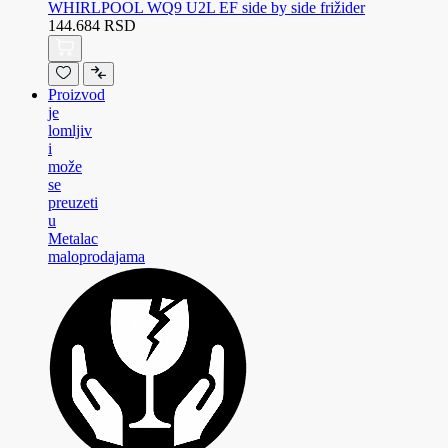
WHIRLPOOL WQ9 U2L EF side by side frižider
144.684 RSD
Proizvod
je
lomljiv
i
može
se
preuzeti
u
Metalac
maloprodajama