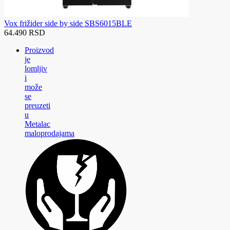
Vox frižider side by side SBS6015BLE
64.490 RSD
Proizvod
je
lomljiv
i
može
se
preuzeti
u
Metalac
maloprodajama