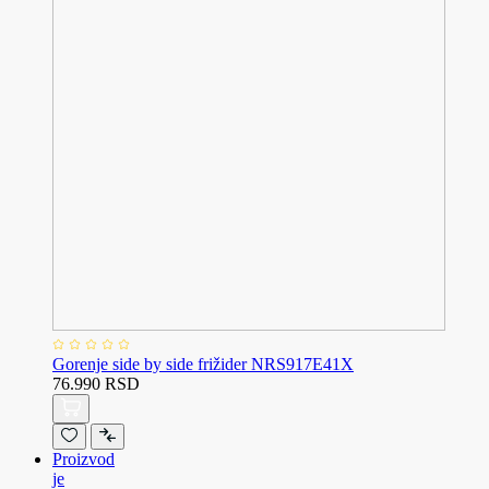
Gorenje side by side frižider NRS917E41X
76.990 RSD
Proizvod
je