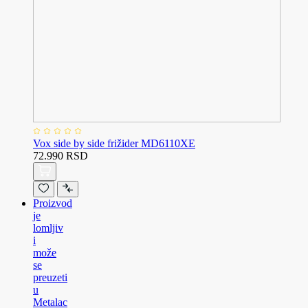
Vox side by side frižider MD6110XE
72.990 RSD
Proizvod
je
lomljiv
i
može
se
preuzeti
u
Metalac