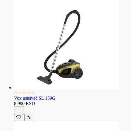
Vox usisivač SL 159G
8.990 RSD