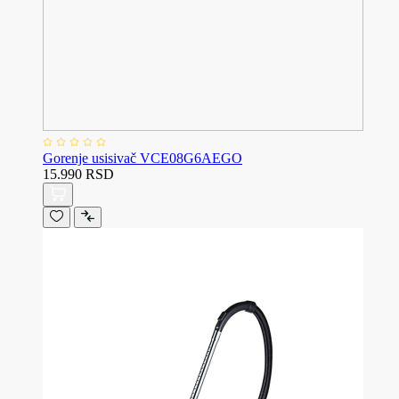
Gorenje usisivač VCE08G6AEGO
15.990 RSD