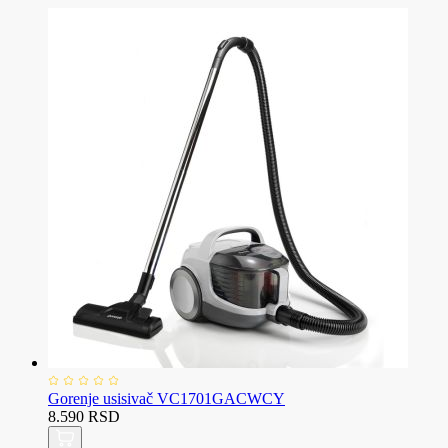
Gorenje usisivač VC1701GACWCY
8.590 RSD