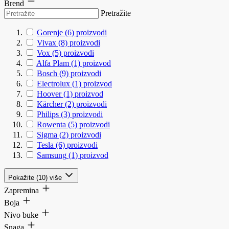
Brend
Pretražite
Gorenje
(6)
proizvodi
Vivax
(8)
proizvodi
Vox
(5)
proizvodi
Alfa Plam
(1)
proizvod
Bosch
(9)
proizvodi
Electrolux
(1)
proizvod
Hoover
(1)
proizvod
Kärcher
(2)
proizvodi
Philips
(3)
proizvodi
Rowenta
(5)
proizvodi
Sigma
(2)
proizvodi
Tesla
(6)
proizvodi
Samsung
(1)
proizvod
Pokažite (10) više
Zapremina
Boja
Nivo buke
Snaga