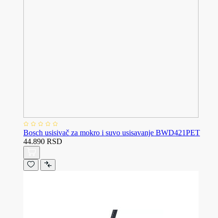
Bosch usisivač za mokro i suvo usisavanje BWD421PET
44.890 RSD