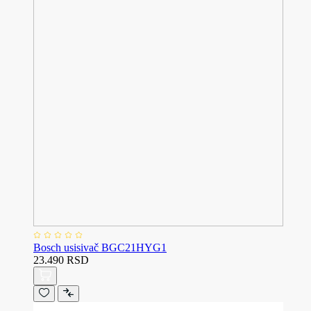
Bosch usisivač BGC21HYG1
23.490 RSD