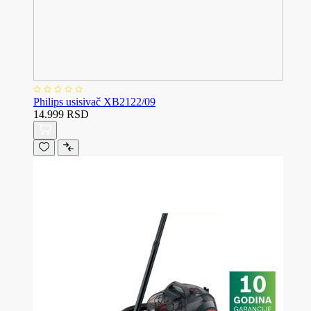
Philips usisivač XB2122/09
14.999 RSD