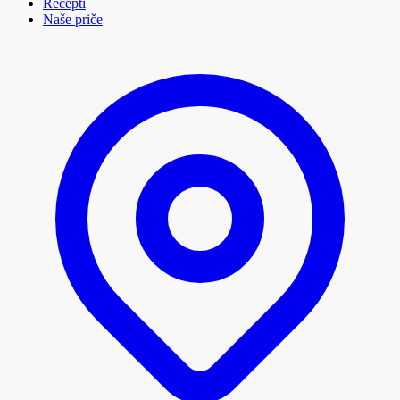
Recepti
Naše priče