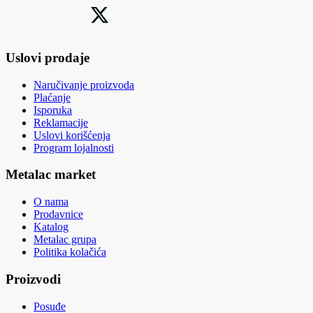
Uslovi prodaje
Naručivanje proizvoda
Plaćanje
Isporuka
Reklamacije
Uslovi korišćenja
Program lojalnosti
Metalac market
O nama
Prodavnice
Katalog
Metalac grupa
Politika kolačića
Proizvodi
Posuđe