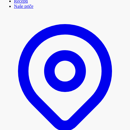
Recepti
Naše priče