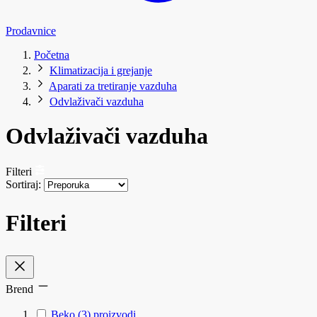
Prodavnice
Početna
Klimatizacija i grejanje
Aparati za tretiranje vazduha
Odvlaživači vazduha
Odvlaživači vazduha
Filteri
Sortiraj:
Filteri
Brend
Beko
(3)
proizvodi