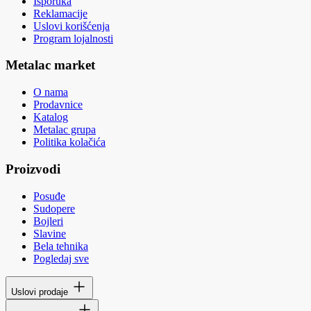
Isporuka
Reklamacije
Uslovi korišćenja
Program lojalnosti
Metalac market
O nama
Prodavnice
Katalog
Metalac grupa
Politika kolačića
Proizvodi
Posuđe
Sudopere
Bojleri
Slavine
Bela tehnika
Pogledaj sve
Uslovi prodaje