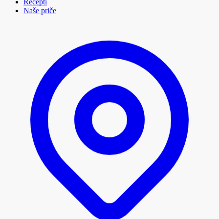
Recepti
Naše priče