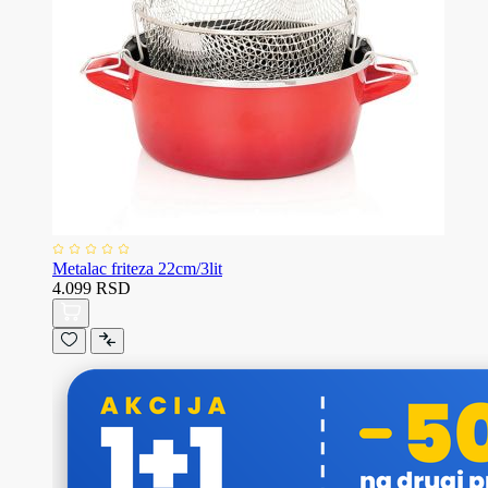
Metalac friteza 22cm/3lit
4.099 RSD