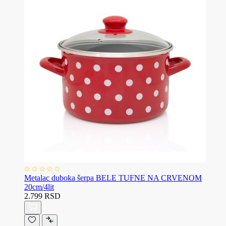
Metalac duboka šerpa BELE TUFNE NA CRVENOM
20cm/4lit
2.799 RSD