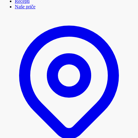
Recepti
Naše priče