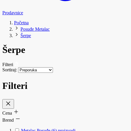
Prodavnice
Početna
Posuđe Metalac
Šerpe
Šerpe
Filteri
Sortiraj:
Filteri
Cena
Brend
Metalac Posuđe
(6)
proizvodi