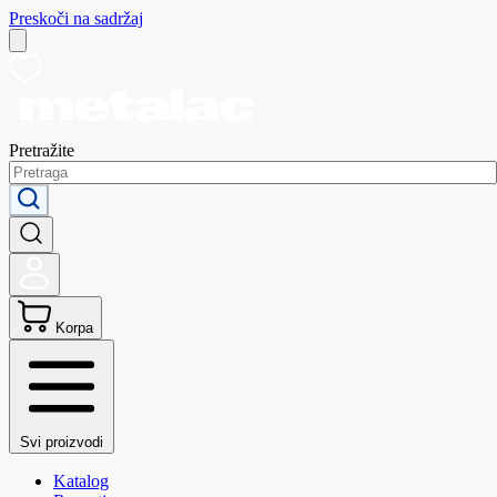
Preskoči na sadržaj
Pretražite
Korpa
Svi proizvodi
Katalog