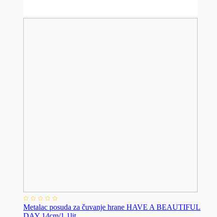
Metalac posuda za čuvanje hrane HAVE A BEAUTIFUL
DAY 14cm/1,1lit