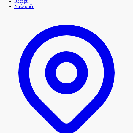
Recepti
Naše priče