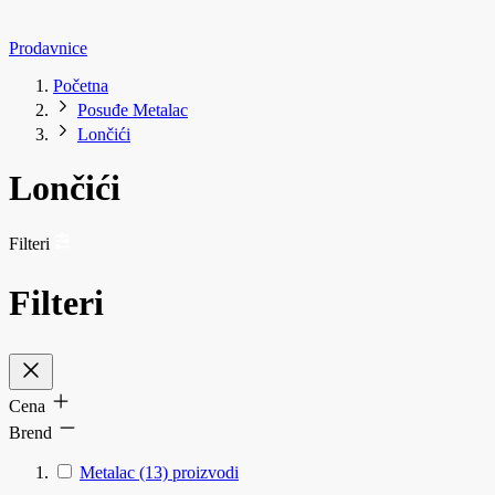
Prodavnice
Početna
Posuđe Metalac
Lončići
Lončići
Filteri
Filteri
Cena
Brend
Metalac
(13)
proizvodi