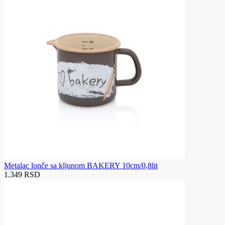
Metalac lonče sa kljunom BAKERY 10cm/0,8lit
1.349 RSD