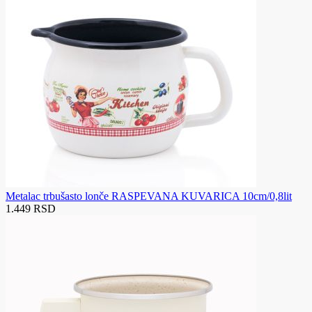
Metalac trbušasto lonče RASPEVANA KUVARICA 10cm/0,8lit
1.449 RSD