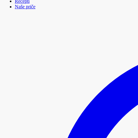
Recepti
Naše priče