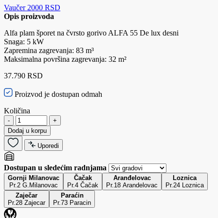
Vaučer 2000 RSD
Opis proizvoda
Alfa plam šporet na čvrsto gorivo ALFA 55 De lux desni
Snaga: 5 kW
Zapremina zagrevanja: 83 m³
Maksimalna površina zagrevanja: 32 m²
37.790 RSD
Proizvod je dostupan odmah
Količina
-
+
Dodaj u korpu
Uporedi
Dostupan u sledećim radnjama
Gornji Milanovac
Čačak
Aranđelovac
Loznica
Pr.2 G.Milanovac
Pr.4 Čačak
Pr.18 Arandelovac
Pr.24 Loznica
Zaječar
Paraćin
Pr.28 Zajecar
Pr.73 Paracin