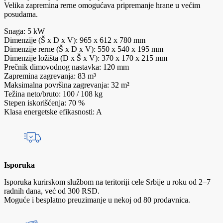
Velika zapremina rerne omogućava pripremanje hrane u većim
posudama.
Snaga: 5 kW
Dimenzije (Š x D x V): 965 x 612 x 780 mm
Dimenzije rerne (Š x D x V): 550 x 540 x 195 mm
Dimenzije ložišta (D x Š x V): 370 x 170 x 215 mm
Prečnik dimovodnog nastavka: 120 mm
Zapremina zagrevanja: 83 m³
Maksimalna površina zagrevanja: 32 m²
Težina neto/bruto: 100 / 108 kg
Stepen iskorišćenja: 70 %
Klasa energetske efikasnosti: A
Isporuka
Isporuka kurirskom službom na teritoriji cele Srbije u roku od 2–7
radnih dana, već od 300 RSD.
Moguće i besplatno preuzimanje u nekoj od 80 prodavnica.