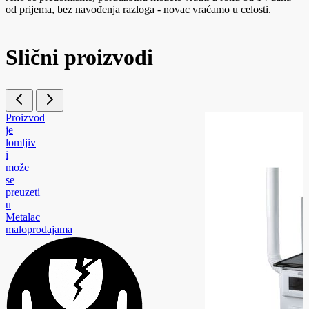
od prijema, bez navođenja razloga - novac vraćamo u celosti.
Slični proizvodi
Proizvod
je
lomljiv
i
može
se
preuzeti
u
Metalac
maloprodajama