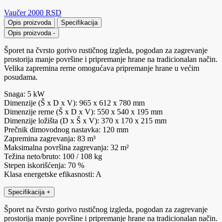
Vaučer 2000 RSD
Opis proizvoda
Specifikacija
Opis proizvoda
-
Šporet na čvrsto gorivo rustičnog izgleda, pogodan za zagrevanje
prostorija manje površine i pripremanje hrane na tradicionalan način.
Velika zapremina rerne omogućava pripremanje hrane u većim
posudama.
Snaga: 5 kW
Dimenzije (Š x D x V): 965 x 612 x 780 mm
Dimenzije rerne (Š x D x V): 550 x 540 x 195 mm
Dimenzije ložišta (D x Š x V): 370 x 170 x 215 mm
Prečnik dimovodnog nastavka: 120 mm
Zapremina zagrevanja: 83 m³
Maksimalna površina zagrevanja: 32 m²
Težina neto/bruto: 100 / 108 kg
Stepen iskorišćenja: 70 %
Klasa energetske efikasnosti: A
Specifikacija
+
Šporet na čvrsto gorivo rustičnog izgleda, pogodan za zagrevanje
prostorija manje površine i pripremanje hrane na tradicionalan način.