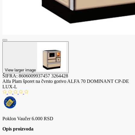
View larger image
ŠIFRA:
8606009937457
3264428
Alfa Plam šporet na čvrsto gorivo ALFA 70 DOMINANT CP-DE
LUX-L
Poklon Vaučer 6.000 RSD
Opis proizvoda