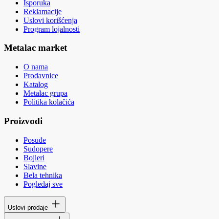
Isporuka
Reklamacije
Uslovi korišćenja
Program lojalnosti
Metalac market
O nama
Prodavnice
Katalog
Metalac grupa
Politika kolačića
Proizvodi
Posuđe
Sudopere
Bojleri
Slavine
Bela tehnika
Pogledaj sve
Uslovi prodaje