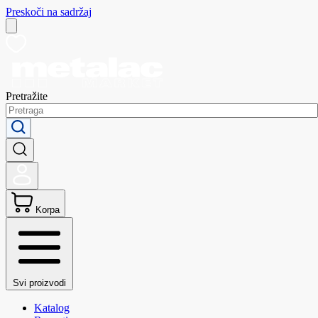
Preskoči na sadržaj
Pretražite
Korpa
Svi proizvodi
Katalog