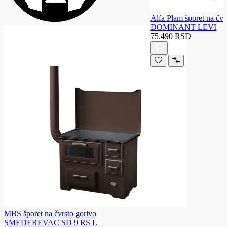
Alfa Plam šporet na čvr
DOMINANT LEVI
75.490 RSD
MBS šporet na čvrsto gorivo
SMEDEREVAC SD 9 RS L