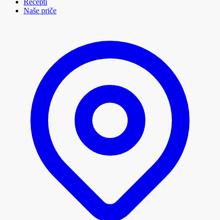
Recepti
Naše priče