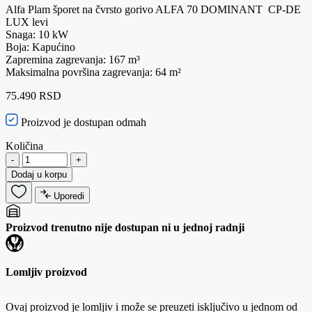
Alfa Plam šporet na čvrsto gorivo ALFA 70 DOMINANT CP-DE
LUX levi
Snaga: 10 kW
Boja: Kapućino
Zapremina zagrevanja: 167 m³
Maksimalna površina zagrevanja: 64 m²
75.490 RSD
Proizvod je dostupan odmah
Količina
-
+
Dodaj u korpu
Uporedi
Proizvod trenutno nije dostupan ni u jednoj radnji
Lomljiv proizvod
Ovaj proizvod je lomljiv i može se preuzeti isključivo u jednom od