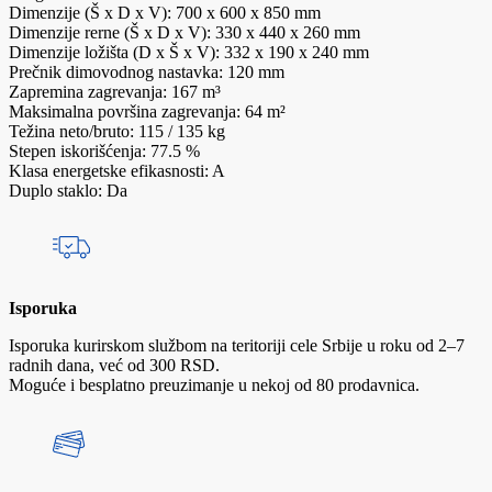
Dimenzije (Š x D x V): 700 x 600 x 850 mm
Dimenzije rerne (Š x D x V): 330 x 440 x 260 mm
Dimenzije ložišta (D x Š x V): 332 x 190 x 240 mm
Prečnik dimovodnog nastavka: 120 mm
Zapremina zagrevanja: 167 m³
Maksimalna površina zagrevanja: 64 m²
Težina neto/bruto: 115 / 135 kg
Stepen iskorišćenja: 77.5 %
Klasa energetske efikasnosti: A
Duplo staklo: Da
Isporuka
Isporuka kurirskom službom na teritoriji cele Srbije u roku od 2–7
radnih dana, već od 300 RSD.
Moguće i besplatno preuzimanje u nekoj od 80 prodavnica.