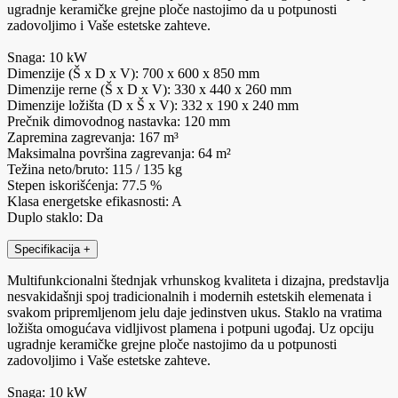
ugradnje keramičke grejne ploče nastojimo da u potpunosti
zadovoljimo i Vaše estetske zahteve.
Snaga: 10 kW
Dimenzije (Š x D x V): 700 x 600 x 850 mm
Dimenzije rerne (Š x D x V): 330 x 440 x 260 mm
Dimenzije ložišta (D x Š x V): 332 x 190 x 240 mm
Prečnik dimovodnog nastavka: 120 mm
Zapremina zagrevanja: 167 m³
Maksimalna površina zagrevanja: 64 m²
Težina neto/bruto: 115 / 135 kg
Stepen iskorišćenja: 77.5 %
Klasa energetske efikasnosti: A
Duplo staklo: Da
Specifikacija
+
Multifunkcionalni štednjak vrhunskog kvaliteta i dizajna, predstavlja
nesvakidašnji spoj tradicionalnih i modernih estetskih elemenata i
svakom pripremljenom jelu daje jedinstven ukus. Staklo na vratima
ložišta omogućava vidljivost plamena i potpuni ugođaj. Uz opciju
ugradnje keramičke grejne ploče nastojimo da u potpunosti
zadovoljimo i Vaše estetske zahteve.
Snaga: 10 kW