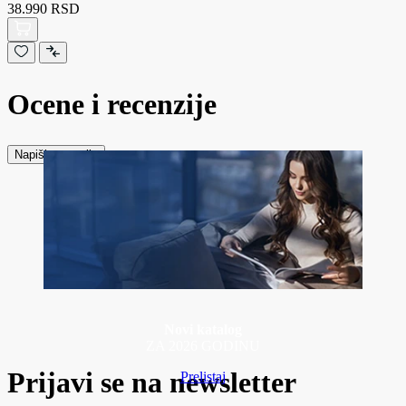
38.990 RSD
Ocene i recenzije
Napiši recenziju
Novi katalog
ZA 2026 GODINU
Prijavi se na newsletter
Prelistaj