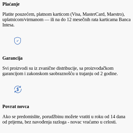
Plaćanje
Platite pouzećem, platnom karticom (Visa, MasterCard, Maestro),
uplatnicom/virmanom — ili na do 12 mesečnih rata karticama Banca
Intesa.
Garancija
Svi proizvodi su iz zvanične distribucije, sa proizvođačkom
garancijom i zakonskom saobraznošću u trajanju od 2 godine.
Povrat novca
Ako se predomislite, porudžbinu možete vratiti u roku od 14 dana
od prijema, bez navođenja razloga - novac vraćamo u celosti.