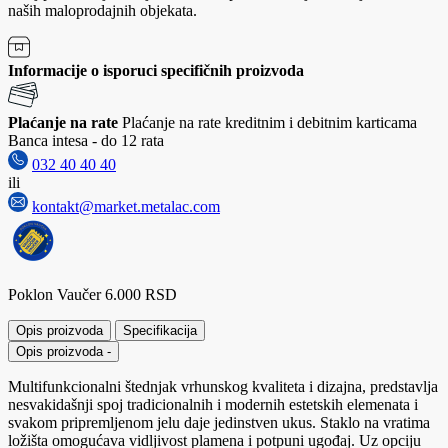
naših maloprodajnih objekata.
Informacije o isporuci specifičnih proizvoda
Plaćanje na rate
Plaćanje na rate kreditnim i debitnim karticama
Banca intesa - do 12 rata
032 40 40 40
ili
kontakt@market.metalac.com
Poklon Vaučer 6.000 RSD
Opis proizvoda
Specifikacija
Opis proizvoda
-
Multifunkcionalni štednjak vrhunskog kvaliteta i dizajna, predstavlja
nesvakidašnji spoj tradicionalnih i modernih estetskih elemenata i
svakom pripremljenom jelu daje jedinstven ukus. Staklo na vratima
ložišta omogućava vidljivost plamena i potpuni ugođaj. Uz opciju