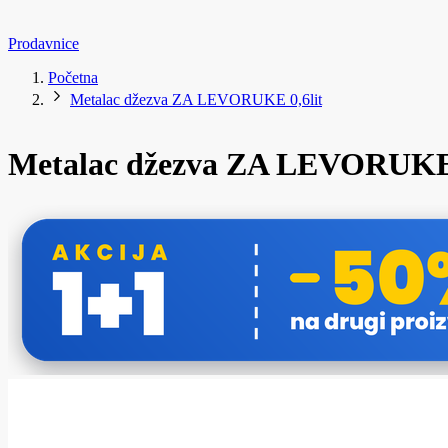
Prodavnice
Početna
Metalac džezva ZA LEVORUKE 0,6lit
Metalac džezva ZA LEVORUKE 