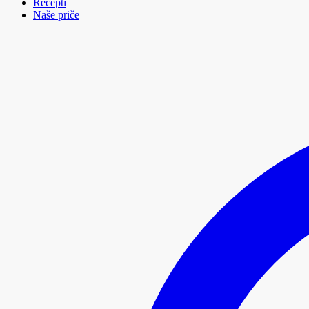
Recepti
Naše priče