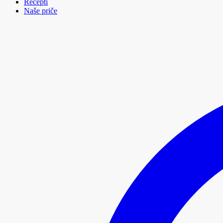
Recepti
Naše priče