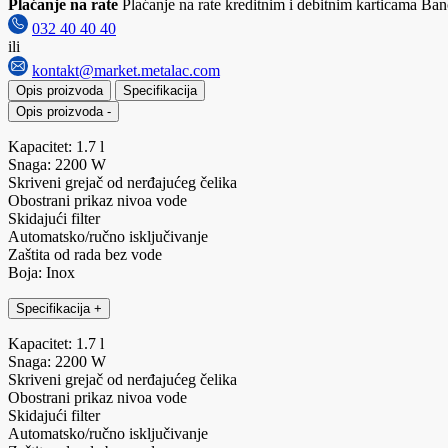
Plaćanje na rate
Plaćanje na rate kreditnim i debitnim karticama Banc
032 40 40 40
ili
kontakt@market.metalac.com
Opis proizvoda
Specifikacija
Opis proizvoda
-
Kapacitet: 1.7 l
Snaga: 2200 W
Skriveni grejač od nerđajućeg čelika
Obostrani prikaz nivoa vode
Skidajući filter
Automatsko/ručno isključivanje
Zaštita od rada bez vode
Boja: Inox
Specifikacija
+
Kapacitet: 1.7 l
Snaga: 2200 W
Skriveni grejač od nerđajućeg čelika
Obostrani prikaz nivoa vode
Skidajući filter
Automatsko/ručno isključivanje