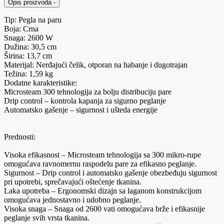
Opis proizvoda
-
Tip: Pegla na paru
Boja: Crna
Snaga: 2600 W
Dužina: 30,5 cm
Širina: 13,7 cm
Materijal: Nerđajući čelik, otporan na habanje i dugotrajan
Težina: 1,59 kg
Dodatne karakteristike:
Microsteam 300 tehnologija za bolju distribuciju pare
Drip control – kontrola kapanja za sigurno peglanje
Automatsko gašenje – sigurnost i ušteda energije
Prednosti:
Visoka efikasnost – Microsteam tehnologija sa 300 mikro-rupe
omogućava ravnomernu raspodelu pare za efikasno peglanje.
Sigurnost – Drip control i automatsko gašenje obezbeđuju sigurnost
pri upotrebi, sprečavajući oštećenje tkanina.
Laka upotreba – Ergonomski dizajn sa laganom konstrukcijom
omogućava jednostavno i udobno peglanje.
Visoka snaga – Snaga od 2600 vati omogućava brže i efikasnije
peglanje svih vrsta tkanina.