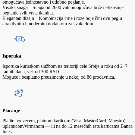
omogućava jednostavno i udobno peglanje.
Visoka snaga – Snaga od 2600 vati omogućava brže i efikasnije
peglanje svih vrsta tkanina.
Elegantan dizajn – Kombinacija crne i roze boje čini ovu peglu
atraktivnim i modernim dodatkom za svaki dom.
Isporuka
Isporuka kurirskom službom na teritoriji cele Srbije u roku od 2–7
radnih dana, već od 300 RSD.
Moguće i besplatno preuzimanje u nekoj od 80 prodavnica.
Plaćanje
Platite pouzećem, platnom karticom (Visa, MasterCard, Maestro),
uplatnicom/virmanom — ili na do 12 mesečnih rata karticama Banca
Intesa.