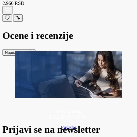
2.966 RSD
Ocene i recenzije
Napiši recenziju
Novi katalog
ZA 2026 GODINU
Prijavi se na newsletter
Prelistaj