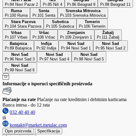
Pr.84 Novi Pazar 2
Pr.85 Niš 4
Pr.86 Beograd 9
Pr.88 Beograd 11
Ruma
Senta
Sremska Mitrovica
Pr.100 Ruma
Pr.101 Senta
Pr.103 Sremska Mitrovica
Stara Pazova
Subotica
Temerin
Pr.104 Stara Pazova
Pr.105 Subotica
Pr.106 Temerin
Vrbas
Vršac
Zrenjanin
Žabalj
Pr.107 Vrbas
Pr.108 Vršac
Pr.109 Zrenjanin 1
Pr.111 Žabalj
Batajnica
Inđija
Novi Sad
Novi Sad
Pr.89 Batajnica
Pr.92 Inđija
Pr.94 Novi Sad 1
Pr.95 Novi Sad 2
Novi Sad
Novi Sad
Novi Sad
Pr.96 Novi Sad 3
Pr.97 Novi Sad 4
Pr.98 Novi Sad 5
Novi Sad
Pr.99 Novi Sad 6
Informacije o isporuci specifičnih proizvoda
Plaćanje na rate
Plaćanje na rate kreditnim i debitnim karticama
Banca intesa - do 12 rata
032 40 40 40
ili
kontakt@market.metalac.com
Opis proizvoda
Specifikacija