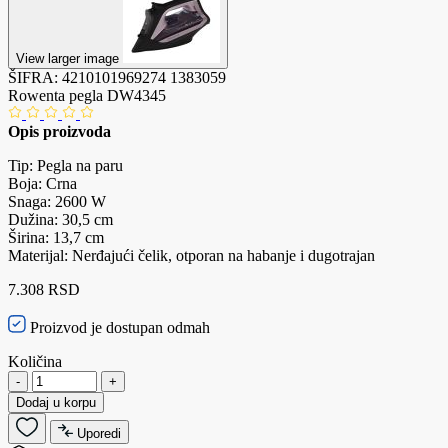
View larger image
ŠIFRA:
4210101969274
1383059
Rowenta pegla DW4345
Opis proizvoda
Tip: Pegla na paru
Boja: Crna
Snaga: 2600 W
Dužina: 30,5 cm
Širina: 13,7 cm
Materijal: Nerđajući čelik, otporan na habanje i dugotrajan
7.308 RSD
Proizvod je dostupan odmah
Količina
-
+
Dodaj u korpu
Uporedi