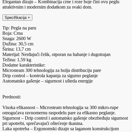
Elegantan dizajn – Kombinacija crne i roze boje čini ovu peglu
atraktivnim i modernim dodatkom za svaki dom.
Specifikacija
+
Tip: Pegla na paru
Boja: Crna
Snaga: 2600 W
Dužina: 30,5 cm
Širina: 13,7 cm
Materijal: Nerđajući čelik, otporan na habanje i dugotrajan
Težina: 1,59 kg
Dodatne karakteristike:
Microsteam 300 tehnologija za bolju distribuciju pare
Drip control – kontrola kapanja za sigurno peglanje
Automatsko gašenje – sigurnost i ušteda energije
Prednosti:
Visoka efikasnost – Microsteam tehnologija sa 300 mikro-rupe
omogućava ravnomernu raspodelu pare za efikasno peglanje.
Sigurnost – Drip control i automatsko gašenje obezbeđuju sigurnost
pri upotrebi, sprečavajući oštećenje tkanina.
Laka upotreba – Ergonomski dizajn sa laganom konstrukcijom