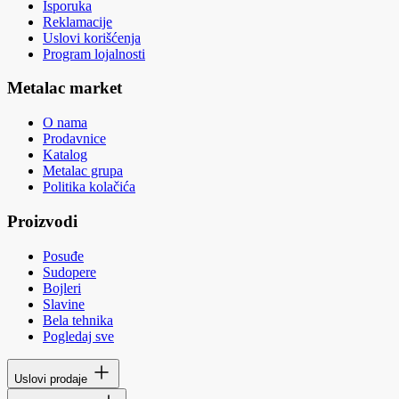
Isporuka
Reklamacije
Uslovi korišćenja
Program lojalnosti
Metalac market
O nama
Prodavnice
Katalog
Metalac grupa
Politika kolačića
Proizvodi
Posuđe
Sudopere
Bojleri
Slavine
Bela tehnika
Pogledaj sve
Uslovi prodaje