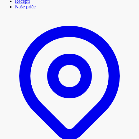
Recepti
Naše priče