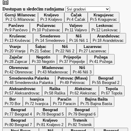
Dostupan u sledećim radnjama
Gornji Milanovac
Kraljevo
Čačak
Kragujevac
Pr.2 G.Milanovac
Pr.3 Kraljevo
Pr.4 Čačak
Pr.5 Kragujevac
Pančevo
Požarevac
Valjevo
Leskovac
Pr.9 Pančevo
Pr.10 Požarevac
Pr.11 Valjevo
Pr.12 Leskovac
Kruševac
Smederevo
Niš
Aranđelovac
Pr.13 Kruševac
Pr.14 Smederevo
Pr.16 Niš 1
Pr.18 Arandelovac
Vranje
Šabac
Niš
Lazarevac
Pr.20 Vranje
Pr.21 Šabac
Pr.22 Niš 2
Pr.27 Lazarevac
Zaječar
Negotin
Prijepolje
Požega
Pr.28 Zajecar
Pr.33 Negotin
Pr.37 Prijepolje
Pr.41 Požega
Obrenovac
Mladenovac
Niš
Pr.42 Obrenovac
Pr.43 Mladenovac
Pr.46 Niš 3
Smederevska Palanka
Petrovac (Mlava)
Beograd
Pr.48 Smederevska Palanka
Pr.49 Petrovac
Pr.55 Beograd 2
Aleksandrovac
Raška
Aleksinac
Topola
Pr.57 Aleksandrovac
Pr.58 Raška
Pr.62 Aleksinac
Pr.67 Topola
Bor
Ivanjica
Paraćin
Bajina Bašta
Pr.70 Bor
Pr.72 Ivanjica
Pr.73 Paracin
Pr.75 Bajina Basta
Beograd
Beograd
Beograd
Pr.77 Beograd 4
Pr.78 Beograd 5
Pr.79 Beograd 6
Beograd
Kraljevo
Trstenik
Pr.80 Beograd 7
Pr.81 Kraljevo 2
Pr.82 Trstenik
Novi Pazar
Niš
Beograd
Beograd