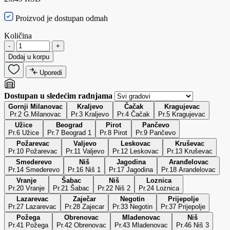
Proizvod je dostupan odmah
Količina
-
+
Dodaj u korpu
Uporedi
Dostupan u sledećim radnjama
Gornji Milanovac
Kraljevo
Čačak
Kragujevac
Pr.2 G.Milanovac
Pr.3 Kraljevo
Pr.4 Čačak
Pr.5 Kragujevac
Užice
Beograd
Pirot
Pančevo
Pr.6 Užice
Pr.7 Beograd 1
Pr.8 Pirot
Pr.9 Pančevo
Požarevac
Valjevo
Leskovac
Kruševac
Pr.10 Požarevac
Pr.11 Valjevo
Pr.12 Leskovac
Pr.13 Kruševac
Smederevo
Niš
Jagodina
Aranđelovac
Pr.14 Smederevo
Pr.16 Niš 1
Pr.17 Jagodina
Pr.18 Arandelovac
Vranje
Šabac
Niš
Loznica
Pr.20 Vranje
Pr.21 Šabac
Pr.22 Niš 2
Pr.24 Loznica
Lazarevac
Zaječar
Negotin
Prijepolje
Pr.27 Lazarevac
Pr.28 Zajecar
Pr.33 Negotin
Pr.37 Prijepolje
Požega
Obrenovac
Mladenovac
Niš
Pr.41 Požega
Pr.42 Obrenovac
Pr.43 Mladenovac
Pr.46 Niš 3