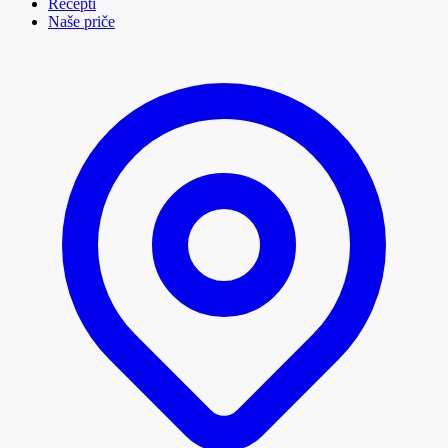
Recepti
Naše priče