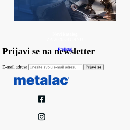
Novi katalog
ZA 2026 GODINU
Prijavi se na newsletter
Prelistaj
E-mail adresa
Prijavi se