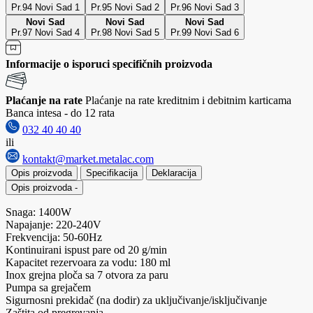
Pr.94 Novi Sad 1
Pr.95 Novi Sad 2
Pr.96 Novi Sad 3
Novi Sad
Novi Sad
Novi Sad
Pr.97 Novi Sad 4
Pr.98 Novi Sad 5
Pr.99 Novi Sad 6
Informacije o isporuci specifičnih proizvoda
Plaćanje na rate
Plaćanje na rate kreditnim i debitnim karticama
Banca intesa - do 12 rata
032 40 40 40
ili
kontakt@market.metalac.com
Opis proizvoda
Specifikacija
Deklaracija
Opis proizvoda
-
Snaga: 1400W
Napajanje: 220-240V
Frekvencija: 50-60Hz
Kontinuirani ispust pare od 20 g/min
Kapacitet rezervoara za vodu: 180 ml
Inox grejna ploča sa 7 otvora za paru
Pumpa sa grejačem
Sigurnosni prekidač (na dodir) za uključivanje/isključivanje
Zaštita od pregrevanja