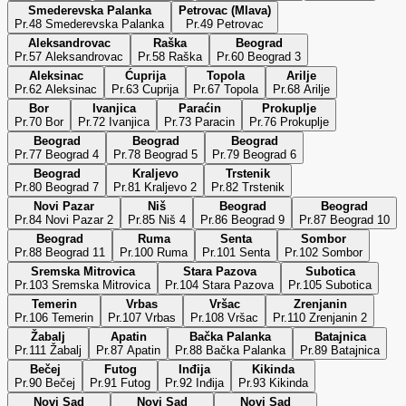
Smederevska Palanka
Petrovac (Mlava)
Pr.48 Smederevska Palanka
Pr.49 Petrovac
Aleksandrovac
Raška
Beograd
Pr.57 Aleksandrovac
Pr.58 Raška
Pr.60 Beograd 3
Aleksinac
Ćuprija
Topola
Arilje
Pr.62 Aleksinac
Pr.63 Cuprija
Pr.67 Topola
Pr.68 Arilje
Bor
Ivanjica
Paraćin
Prokuplje
Pr.70 Bor
Pr.72 Ivanjica
Pr.73 Paracin
Pr.76 Prokuplje
Beograd
Beograd
Beograd
Pr.77 Beograd 4
Pr.78 Beograd 5
Pr.79 Beograd 6
Beograd
Kraljevo
Trstenik
Pr.80 Beograd 7
Pr.81 Kraljevo 2
Pr.82 Trstenik
Novi Pazar
Niš
Beograd
Beograd
Pr.84 Novi Pazar 2
Pr.85 Niš 4
Pr.86 Beograd 9
Pr.87 Beograd 10
Beograd
Ruma
Senta
Sombor
Pr.88 Beograd 11
Pr.100 Ruma
Pr.101 Senta
Pr.102 Sombor
Sremska Mitrovica
Stara Pazova
Subotica
Pr.103 Sremska Mitrovica
Pr.104 Stara Pazova
Pr.105 Subotica
Temerin
Vrbas
Vršac
Zrenjanin
Pr.106 Temerin
Pr.107 Vrbas
Pr.108 Vršac
Pr.110 Zrenjanin 2
Žabalj
Apatin
Bačka Palanka
Batajnica
Pr.111 Žabalj
Pr.87 Apatin
Pr.88 Bačka Palanka
Pr.89 Batajnica
Bečej
Futog
Inđija
Kikinda
Pr.90 Bečej
Pr.91 Futog
Pr.92 Inđija
Pr.93 Kikinda
Novi Sad
Novi Sad
Novi Sad