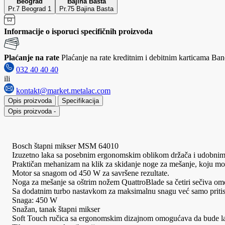
Beograd
Bajina Bašta
Pr.7 Beograd 1
Pr.75 Bajina Basta
Informacije o isporuci specifičnih proizvoda
Plaćanje na rate
Plaćanje na rate kreditnim i debitnim karticama Banc
032 40 40 40
ili
kontakt@market.metalac.com
Opis proizvoda
Specifikacija
Opis proizvoda
-
Bosch štapni mikser MSM 64010
Izuzetno laka sa posebnim ergonomskim oblikom držača i udobnim s
Praktičan mehanizam na klik za skidanje noge za mešanje, koju može
Motor sa snagom od 450 W za savršene rezultate.
Noga za mešanje sa oštrim nožem QuattroBlade sa četiri sečiva omog
Sa dodatnim turbo nastavkom za maksimalnu snagu već samo priti
Snaga: 450 W
Snažan, tanak štapni mikser
Soft Touch ručica sa ergonomskim dizajnom omogućava da bude la