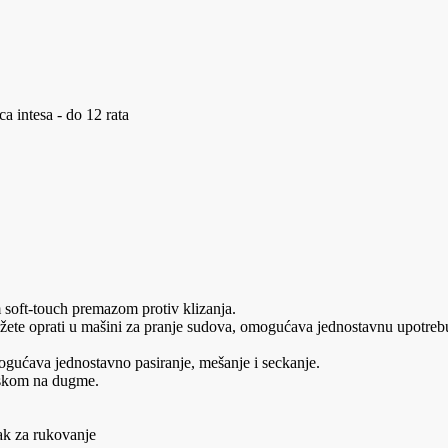
a intesa - do 12 rata
oft-touch premazom protiv klizanja.
te oprati u mašini za pranje sudova, omogućava jednostavnu upotrebu 
ućava jednostavno pasiranje, mešanje i seckanje.
skom na dugme.
k za rukovanje