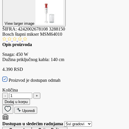
View larger image
ŠIFRA:
4242002678108
3288150
Bosch štapni mikser MSM64010
Opis proizvoda
Snaga: 450 W
Dužina priključnog kabla: 140 cm
4.390 RSD
Proizvod je dostupan odmah
Količina
-
+
Dodaj u korpu
Uporedi
Dostupan u sledećim radnjama