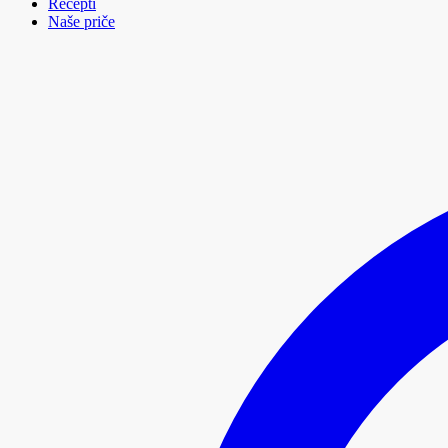
Recepti
Naše priče