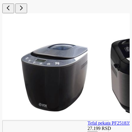
Tefal pekara PF251835
27.199 RSD