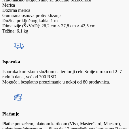
Merica
Dozirna merica
Gumirana osnova protiv klizanja
Dužina priključnog kabla: 1 m
Dimenzije (ŠxVxD): 26,2 cm × 27,8 cm × 42,5 cm
Težina: 6,1 kg
Isporuka
Isporuka kurirskom službom na teritoriji cele Srbije u roku od 2–7
radnih dana, već od 300 RSD.
Moguće i besplatno preuzimanje u nekoj od 80 prodavnica.
Plaćanje
Platite pouzećem, platnom karticom (Visa, MasterCard, Maestro),
uplatnicom/virmanom — ili na do 12 mesečnih rata karticama Banca