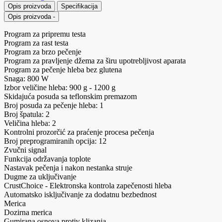
Opis proizvoda
Specifikacija
Opis proizvoda
-
Program za pripremu testa
Program za rast testa
Program za brzo pečenje
Program za pravljenje džema za širu upotrebljivost aparata
Program za pečenje hleba bez glutena
Snaga: 800 W
Izbor veličine hleba: 900 g - 1200 g
Skidajuća posuda sa teflonskim premazom
Broj posuda za pečenje hleba: 1
Broj špatula: 2
Veličina hleba: 2
Kontrolni prozorčić za praćenje procesa pečenja
Broj preprogramiranih opcija: 12
Zvučni signal
Funkcija održavanja toplote
Nastavak pečenja i nakon nestanka struje
Dugme za uključivanje
CrustChoice - Elektronska kontrola zapečenosti hleba
Automatsko isključivanje za dodatnu bezbednost
Merica
Dozirna merica
Gumirana osnova protiv klizanja