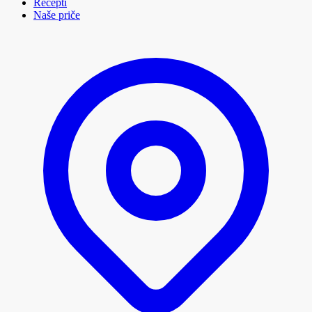
Recepti
Naše priče