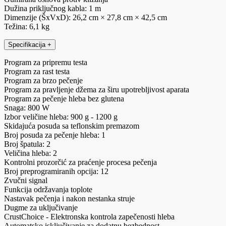
Dužina priključnog kabla: 1 m
Dimenzije (ŠxVxD): 26,2 cm × 27,8 cm × 42,5 cm
Težina: 6,1 kg
Specifikacija
+
Program za pripremu testa
Program za rast testa
Program za brzo pečenje
Program za pravljenje džema za širu upotrebljivost aparata
Program za pečenje hleba bez glutena
Snaga: 800 W
Izbor veličine hleba: 900 g - 1200 g
Skidajuća posuda sa teflonskim premazom
Broj posuda za pečenje hleba: 1
Broj špatula: 2
Veličina hleba: 2
Kontrolni prozorčić za praćenje procesa pečenja
Broj preprogramiranih opcija: 12
Zvučni signal
Funkcija održavanja toplote
Nastavak pečenja i nakon nestanka struje
Dugme za uključivanje
CrustChoice - Elektronska kontrola zapečenosti hleba
Automatsko isključivanje za dodatnu bezbednost