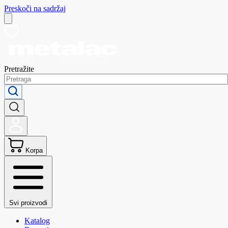
Preskoči na sadržaj
Pretražite
Korpa
Svi proizvodi
Katalog