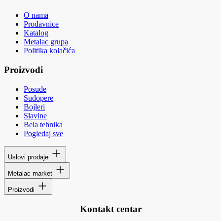
O nama
Prodavnice
Katalog
Metalac grupa
Politika kolačića
Proizvodi
Posuđe
Sudopere
Bojleri
Slavine
Bela tehnika
Pogledaj sve
Uslovi prodaje
Metalac market
Proizvodi
Kontakt centar