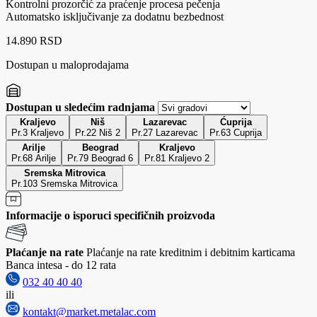
Kontrolni prozorčić za praćenje procesa pečenja
Automatsko isključivanje za dodatnu bezbednost
14.890 RSD
Dostupan u maloprodajama
Dostupan u sledećim radnjama
Kraljevo
Niš
Lazarevac
Ćuprija
Pr.3 Kraljevo
Pr.22 Niš 2
Pr.27 Lazarevac
Pr.63 Cuprija
Arilje
Beograd
Kraljevo
Pr.68 Arilje
Pr.79 Beograd 6
Pr.81 Kraljevo 2
Sremska Mitrovica
Pr.103 Sremska Mitrovica
Informacije o isporuci specifičnih proizvoda
Plaćanje na rate
Plaćanje na rate kreditnim i debitnim karticama
Banca intesa - do 12 rata
032 40 40 40
ili
kontakt@market.metalac.com