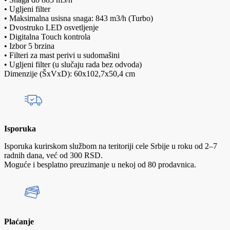
• Ugljeni filter
• Maksimalna usisna snaga: 843 m3/h (Turbo)
• Dvostruko LED osvetljenje
• Digitalna Touch kontrola
• Izbor 5 brzina
• Filteri za mast perivi u sudomašini
• Ugljeni filter (u slučaju rada bez odvoda)
Dimenzije (ŠxVxD): 60x102,7x50,4 cm
Isporuka
Isporuka kurirskom službom na teritoriji cele Srbije u roku od 2–7
radnih dana, već od 300 RSD.
Moguće i besplatno preuzimanje u nekoj od 80 prodavnica.
Plaćanje