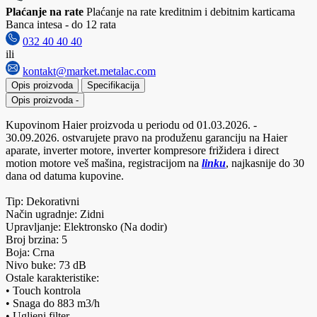
Plaćanje na rate
Plaćanje na rate kreditnim i debitnim karticama
Banca intesa - do 12 rata
032 40 40 40
ili
kontakt@market.metalac.com
Opis proizvoda
Specifikacija
Opis proizvoda
-
Kupovinom Haier proizvoda u periodu od 01.03.2026. -
30.09.2026. ostvarujete pravo na produženu garanciju na Haier
aparate, inverter motore, inverter kompresore frižidera i direct
motion motore veš mašina, registracijom na
linku
, najkasnije do 30
dana od datuma kupovine.
Tip: Dekorativni
Način ugradnje: Zidni
Upravljanje: Elektronsko (Na dodir)
Broj brzina: 5
Boja: Crna
Nivo buke: 73 dB
Ostale karakteristike:
• Touch kontrola
• Snaga do 883 m3/h
• Ugljeni filter