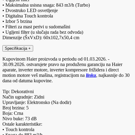
• Maksimalna usisna snaga: 843 m3/h (Turbo)
• Dvostruko LED osvetljenje
• Digitalna Touch kontrola
• Izbor 5 brzina
• Filteri za mast perivi u sudomašini
• Ugljeni filter (u slučaju rada bez odvoda)
Dimenzije (ŠxVxD): 60x102,7x50,4 cm
Specifikacija
+
Kupovinom Haier proizvoda u periodu od 01.03.2026. -
30.09.2026. ostvarujete pravo na produženu garanciju na Haier
aparate, inverter motore, inverter kompresore frižidera i direct
motion motore veš mašina, registracijom na
linku
, najkasnije do 30
dana od datuma kupovine.
Tip: Dekorativni
Način ugradnje: Zidni
Upravljanje: Elektronsko (Na dodir)
Broj brzina: 5
Boja: Crna
Nivo buke: 73 dB
Ostale karakteristike:
• Touch kontrola
• Snaga do 883 m3/h