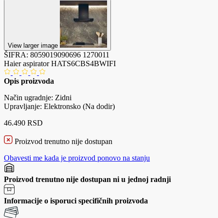
View larger image
ŠIFRA:
8059019090696
1270011
Haier aspirator HATS6CBS4BWIFI
Opis proizvoda
Način ugradnje: Zidni
Upravljanje: Elektronsko (Na dodir)
46.490 RSD
Proizvod trenutno nije dostupan
Obavesti me kada je proizvod ponovo na stanju
Proizvod trenutno nije dostupan ni u jednoj radnji
Informacije o isporuci specifičnih proizvoda