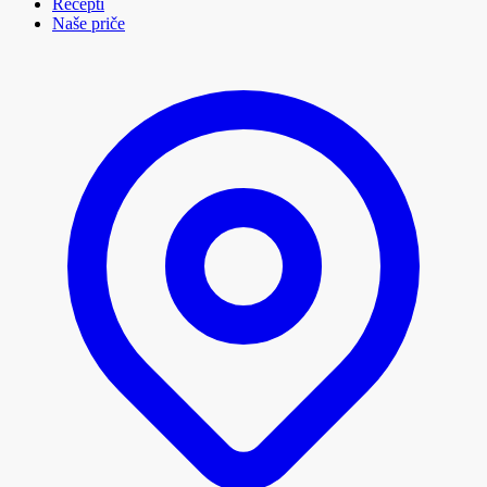
Recepti
Naše priče