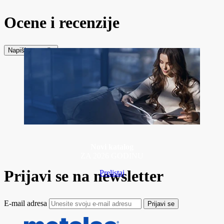
Ocene i recenzije
Napiši recenziju
Novi katalog
ZA 2026 GODINU
Prijavi se na newsletter
Prelistaj
E-mail adresa
Prijavi se