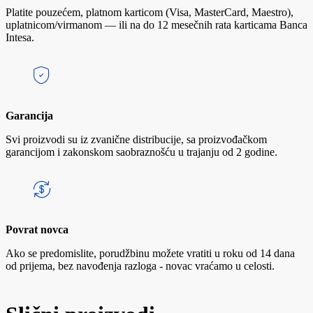
Platite pouzećem, platnom karticom (Visa, MasterCard, Maestro),
uplatnicom/virmanom — ili na do 12 mesečnih rata karticama Banca
Intesa.
Garancija
Svi proizvodi su iz zvanične distribucije, sa proizvođačkom
garancijom i zakonskom saobraznošću u trajanju od 2 godine.
Povrat novca
Ako se predomislite, porudžbinu možete vratiti u roku od 14 dana
od prijema, bez navođenja razloga - novac vraćamo u celosti.