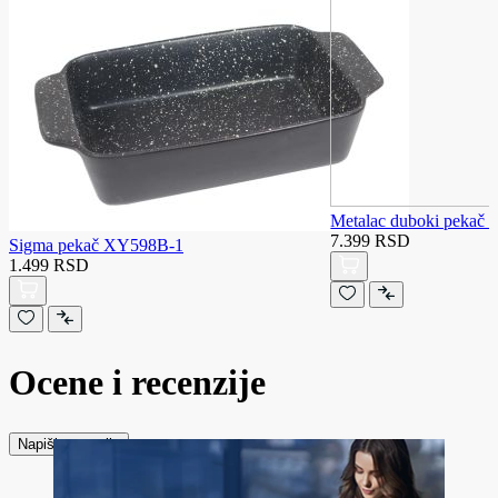
Metalac duboki pekač 
7.399 RSD
Sigma pekač XY598B-1
1.499 RSD
Ocene i recenzije
Napiši recenziju