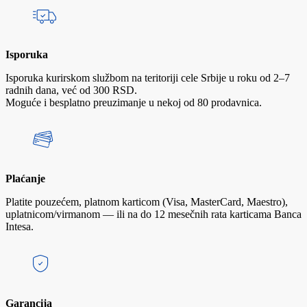
Isporuka
Isporuka kurirskom službom na teritoriji cele Srbije u roku od 2–7
radnih dana, već od 300 RSD.
Moguće i besplatno preuzimanje u nekoj od 80 prodavnica.
Plaćanje
Platite pouzećem, platnom karticom (Visa, MasterCard, Maestro),
uplatnicom/virmanom — ili na do 12 mesečnih rata karticama Banca
Intesa.
Garancija