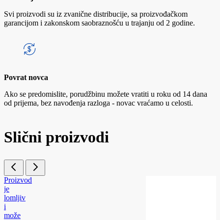
Svi proizvodi su iz zvanične distribucije, sa proizvođačkom
garancijom i zakonskom saobraznošću u trajanju od 2 godine.
Povrat novca
Ako se predomislite, porudžbinu možete vratiti u roku od 14 dana
od prijema, bez navođenja razloga - novac vraćamo u celosti.
Slični proizvodi
Proizvod
je
lomljiv
i
može