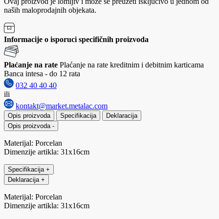
Ovaj proizvod je lomljiv i može se preuzeti isključivo u jednom od
naših maloprodajnih objekata.
Informacije o isporuci specifičnih proizvoda
Plaćanje na rate
Plaćanje na rate kreditnim i debitnim karticama
Banca intesa - do 12 rata
032 40 40 40
ili
kontakt@market.metalac.com
Opis proizvoda
Specifikacija
Deklaracija
Opis proizvoda
-
Materijal: Porcelan
Dimenzije artikla: 31x16cm
Specifikacija
+
Deklaracija
+
Materijal: Porcelan
Dimenzije artikla: 31x16cm