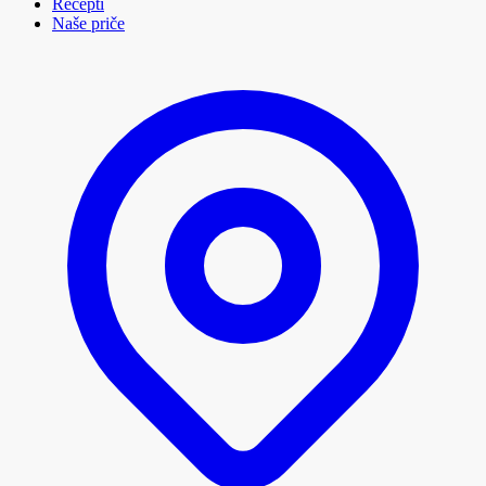
Recepti
Naše priče