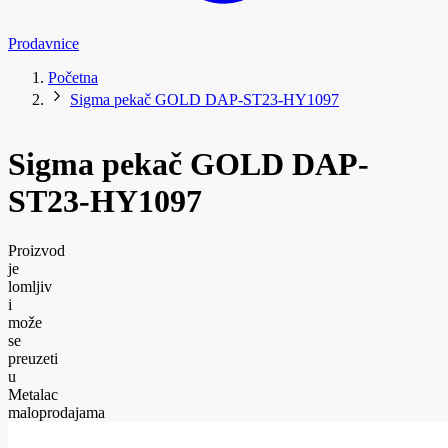
Prodavnice
Početna
Sigma pekač GOLD DAP-ST23-HY1097
Sigma pekač GOLD DAP-
ST23-HY1097
Proizvod
je
lomljiv
i
može
se
preuzeti
u
Metalac
maloprodajama