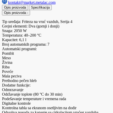
kontakt@market.metalac.com
Opis proizvoda
Specifikacija
Opis proizvoda
-
Tip uređaja: Friteza na vruć vazduh, Serija 4
Grejni elementi: Dva (gornji i donji)
Snaga: 2050 W
Temperatura: 40–200 °C
Kapacitet: 6,1 l
Broj automatskih programa: 7
Automatski programi:
Pomfrit
Meso
Živina
Riba
Povrće
Mala peciva
Prethodno pečen hleb
Dodatne funkcije:
Odmrzavanje
Održavanje toplote (80 °C do 30 min)
Podešavanje temperature i vremena rada
Digitalne kontrole
Kontrolna tabla sa ekranom osetljivim na dodir
Odvojiva posuda za kapanje sa cirkulacijom vrućeg vazduha