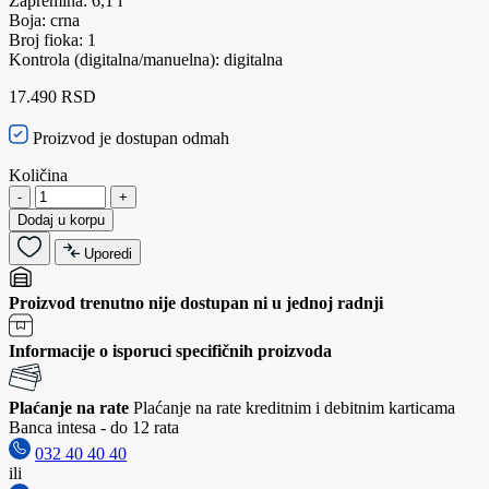
Zapremina: 6,1 l
Boja: crna
Broj fioka: 1
Kontrola (digitalna/manuelna): digitalna
17.490 RSD
Proizvod je dostupan odmah
Količina
-
+
Dodaj u korpu
Uporedi
Proizvod trenutno nije dostupan ni u jednoj radnji
Informacije o isporuci specifičnih proizvoda
Plaćanje na rate
Plaćanje na rate kreditnim i debitnim karticama
Banca intesa - do 12 rata
032 40 40 40
ili