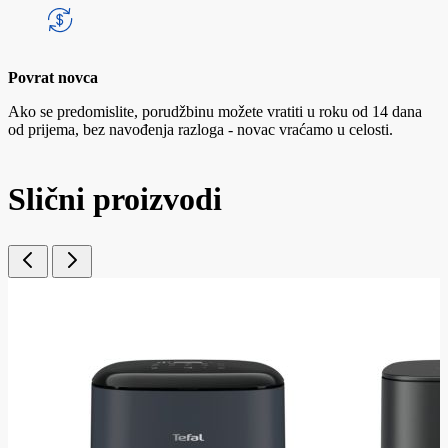
Povrat novca
Ako se predomislite, porudžbinu možete vratiti u roku od 14 dana
od prijema, bez navođenja razloga - novac vraćamo u celosti.
Slični proizvodi