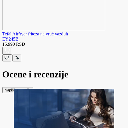
Tefal Airfryer friteza na vruć vazduh
EY245B
15.990 RSD
Ocene i recenzije
Napiši recenziju