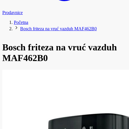
Prodavnice
Početna
Bosch friteza na vruć vazduh MAF462B0
Bosch friteza na vruć vazduh
MAF462B0