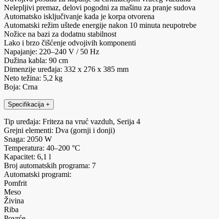
Nelepljivi premaz, delovi pogodni za mašinu za pranje sudova
Automatsko isključivanje kada je korpa otvorena
Automatski režim uštede energije nakon 10 minuta neupotrebe
Nožice na bazi za dodatnu stabilnost
Lako i brzo čišćenje odvojivih komponenti
Napajanje: 220–240 V / 50 Hz
Dužina kabla: 90 cm
Dimenzije uređaja: 332 x 276 x 385 mm
Neto težina: 5,2 kg
Boja: Crna
Specifikacija
+
Tip uređaja: Friteza na vruć vazduh, Serija 4
Grejni elementi: Dva (gornji i donji)
Snaga: 2050 W
Temperatura: 40–200 °C
Kapacitet: 6,1 l
Broj automatskih programa: 7
Automatski programi:
Pomfrit
Meso
Živina
Riba
Povrće