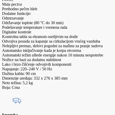
Mala peciva
Prethodno pečen hleb
Dodatne funkcije:
Odmrzavanje
Održavanje toplote (80 °C do 30 min)
Podešavanje temperature i vremena rada
Digitalne kontrole
Kontrolna tabla sa ekranom osetljivim na dodir
Odvojiva posuda za kapanje sa cirkulacijom vrućeg vazduha
Nelepljivi premaz, delovi pogodni za mašinu za pranje sudova
Automatsko isključivanje kada je korpa otvorena
Automatski režim uštede energije nakon 10 minuta neupotrebe
Nožice na bazi za dodatnu stabilnost
Lako i brzo čišćenje odvojivih komponenti
Napajanje: 220–240 V / 50 Hz
Dužina kabla: 90 cm
Dimenzije uređaja: 332 x 276 x 385 mm
Neto težina: 5,2 kg
Boja: Crna
Isporuka