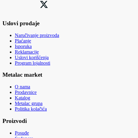
Uslovi prodaje
Naručivanje proizvoda
Plaćanje
Isporuka
Reklamacije
Uslovi korišćenja
Program lojalnosti
Metalac market
O nama
Prodavnice
Katalog
Metalac grupa
Politika kolačića
Proizvodi
Posuđe