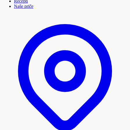
Recepti
Naše priče