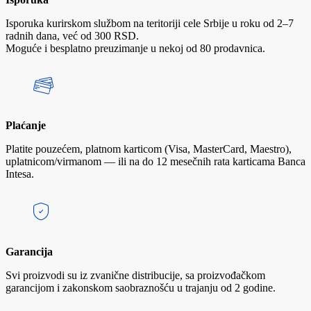
Isporuka kurirskom službom na teritoriji cele Srbije u roku od 2–7
radnih dana, već od 300 RSD.
Moguće i besplatno preuzimanje u nekoj od 80 prodavnica.
Plaćanje
Platite pouzećem, platnom karticom (Visa, MasterCard, Maestro),
uplatnicom/virmanom — ili na do 12 mesečnih rata karticama Banca
Intesa.
Garancija
Svi proizvodi su iz zvanične distribucije, sa proizvođačkom
garancijom i zakonskom saobraznošću u trajanju od 2 godine.