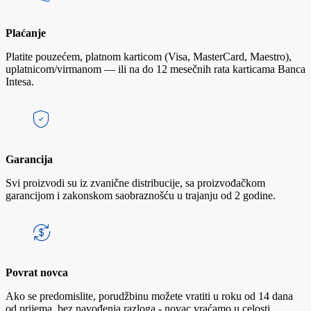
Plaćanje
Platite pouzećem, platnom karticom (Visa, MasterCard, Maestro),
uplatnicom/virmanom — ili na do 12 mesečnih rata karticama Banca
Intesa.
Garancija
Svi proizvodi su iz zvanične distribucije, sa proizvođačkom
garancijom i zakonskom saobraznošću u trajanju od 2 godine.
Povrat novca
Ako se predomislite, porudžbinu možete vratiti u roku od 14 dana
od prijema, bez navođenja razloga - novac vraćamo u celosti.