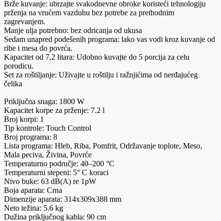
Brže kuvanje: ubrzajte svakodnevne obroke koristeći tehnologiju
prženja na vrućem vazduhu bez potrebe za prethodnim
zagrevanjem.
Manje ulja potrebno: bez odricanja od ukusa
Sedam unapred podešenih programa: lako vas vodi kroz kuvanje od
ribe i mesa do povrća.
Kapacitet od 7,2 litara: Udobno kuvajte do 5 porcija za celu
porodicu.
Set za roštiljanje: Uživajte u roštilju i ražnjićima od nerđajućeg
čelika
Priključna snaga: 1800 W
Kapacitet korpe za prženje: 7.2 l
Broj korpi: 1
Tip kontrole: Touch Control
Broj programa: 8
Lista programa: Hleb, Riba, Pomfrit, Održavanje toplote, Meso,
Mala peciva, Živina, Povrće
Temperaturno područje: 40–200 °C
Temperaturni stepeni: 5° C koraci
Nivo buke: 63 dB(A) re 1pW
Boja aparata: Crna
Dimenzije aparata: 314x309x388 mm
Neto težina: 5.6 kg
Dužina priključnog kabla: 90 cm