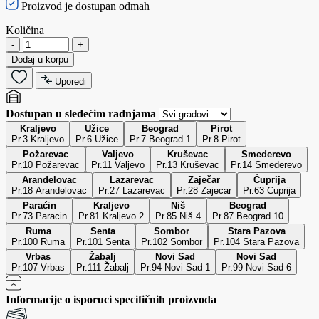
Proizvod je dostupan odmah
Količina
-
+
Dodaj u korpu
Uporedi
Dostupan u sledećim radnjama
Kraljevo
Užice
Beograd
Pirot
Pr.3 Kraljevo
Pr.6 Užice
Pr.7 Beograd 1
Pr.8 Pirot
Požarevac
Valjevo
Kruševac
Smederevo
Pr.10 Požarevac
Pr.11 Valjevo
Pr.13 Kruševac
Pr.14 Smederevo
Aranđelovac
Lazarevac
Zaječar
Ćuprija
Pr.18 Arandelovac
Pr.27 Lazarevac
Pr.28 Zajecar
Pr.63 Cuprija
Paraćin
Kraljevo
Niš
Beograd
Pr.73 Paracin
Pr.81 Kraljevo 2
Pr.85 Niš 4
Pr.87 Beograd 10
Ruma
Senta
Sombor
Stara Pazova
Pr.100 Ruma
Pr.101 Senta
Pr.102 Sombor
Pr.104 Stara Pazova
Vrbas
Žabalj
Novi Sad
Novi Sad
Pr.107 Vrbas
Pr.111 Žabalj
Pr.94 Novi Sad 1
Pr.99 Novi Sad 6
Informacije o isporuci specifičnih proizvoda