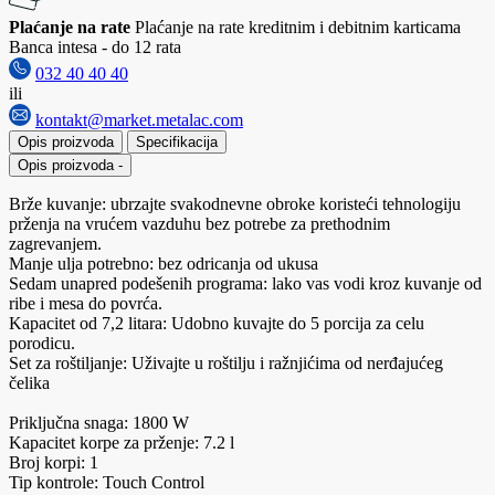
Plaćanje na rate
Plaćanje na rate kreditnim i debitnim karticama
Banca intesa - do 12 rata
032 40 40 40
ili
kontakt@market.metalac.com
Opis proizvoda
Specifikacija
Opis proizvoda
-
Brže kuvanje: ubrzajte svakodnevne obroke koristeći tehnologiju
prženja na vrućem vazduhu bez potrebe za prethodnim
zagrevanjem.
Manje ulja potrebno: bez odricanja od ukusa
Sedam unapred podešenih programa: lako vas vodi kroz kuvanje od
ribe i mesa do povrća.
Kapacitet od 7,2 litara: Udobno kuvajte do 5 porcija za celu
porodicu.
Set za roštiljanje: Uživajte u roštilju i ražnjićima od nerđajućeg
čelika
Priključna snaga: 1800 W
Kapacitet korpe za prženje: 7.2 l
Broj korpi: 1
Tip kontrole: Touch Control