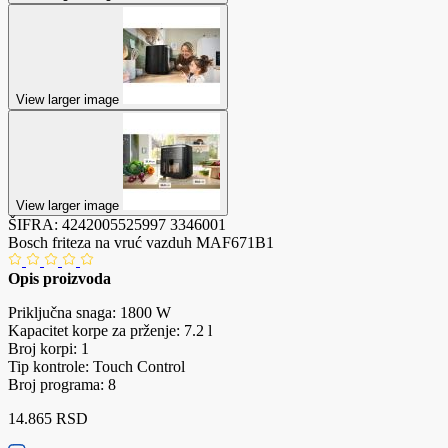
View larger image
View larger image
ŠIFRA:
4242005525997
3346001
Bosch friteza na vruć vazduh MAF671B1
Opis proizvoda
Priključna snaga: 1800 W
Kapacitet korpe za prženje: 7.2 l
Broj korpi: 1
Tip kontrole: Touch Control
Broj programa: 8
14.865 RSD