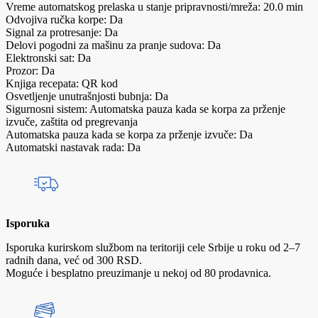
Vreme automatskog prelaska u stanje pripravnosti/mreža: 20.0 min
Odvojiva ručka korpe: Da
Signal za protresanje: Da
Delovi pogodni za mašinu za pranje sudova: Da
Elektronski sat: Da
Prozor: Da
Knjiga recepata: QR kod
Osvetljenje unutrašnjosti bubnja: Da
Sigurnosni sistem: Automatska pauza kada se korpa za prženje
izvuče, zaštita od pregrevanja
Automatska pauza kada se korpa za prženje izvuče: Da
Automatski nastavak rada: Da
Isporuka
Isporuka kurirskom službom na teritoriji cele Srbije u roku od 2–7
radnih dana, već od 300 RSD.
Moguće i besplatno preuzimanje u nekoj od 80 prodavnica.