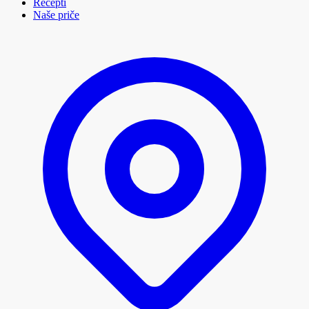
Recepti
Naše priče