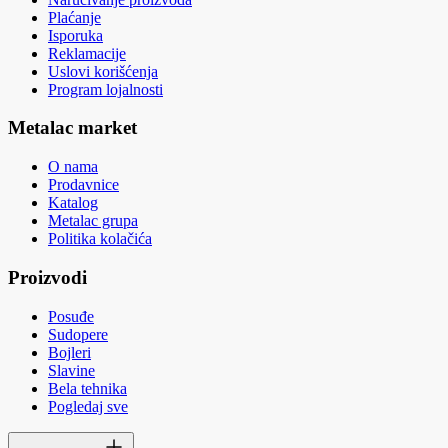
Plaćanje
Isporuka
Reklamacije
Uslovi korišćenja
Program lojalnosti
Metalac market
O nama
Prodavnice
Katalog
Metalac grupa
Politika kolačića
Proizvodi
Posuđe
Sudopere
Bojleri
Slavine
Bela tehnika
Pogledaj sve