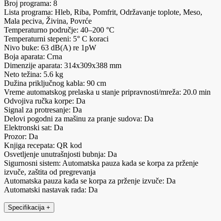
Broj programa: 8
Lista programa: Hleb, Riba, Pomfrit, Održavanje toplote, Meso,
Mala peciva, Živina, Povrće
Temperaturno područje: 40–200 °C
Temperaturni stepeni: 5° C koraci
Nivo buke: 63 dB(A) re 1pW
Boja aparata: Crna
Dimenzije aparata: 314x309x388 mm
Neto težina: 5.6 kg
Dužina priključnog kabla: 90 cm
Vreme automatskog prelaska u stanje pripravnosti/mreža: 20.0 min
Odvojiva ručka korpe: Da
Signal za protresanje: Da
Delovi pogodni za mašinu za pranje sudova: Da
Elektronski sat: Da
Prozor: Da
Knjiga recepata: QR kod
Osvetljenje unutrašnjosti bubnja: Da
Sigurnosni sistem: Automatska pauza kada se korpa za prženje
izvuče, zaštita od pregrevanja
Automatska pauza kada se korpa za prženje izvuče: Da
Automatski nastavak rada: Da
Specifikacija
+