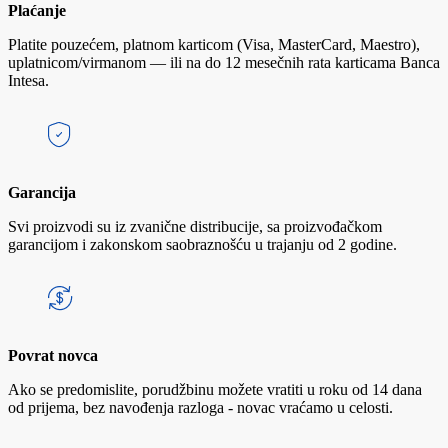
Plaćanje
Platite pouzećem, platnom karticom (Visa, MasterCard, Maestro),
uplatnicom/virmanom — ili na do 12 mesečnih rata karticama Banca
Intesa.
Garancija
Svi proizvodi su iz zvanične distribucije, sa proizvođačkom
garancijom i zakonskom saobraznošću u trajanju od 2 godine.
Povrat novca
Ako se predomislite, porudžbinu možete vratiti u roku od 14 dana
od prijema, bez navođenja razloga - novac vraćamo u celosti.