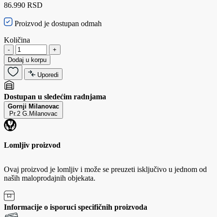
86.990 RSD
Proizvod je dostupan odmah
Količina
-
+
Dodaj u korpu
Uporedi
Dostupan u sledećim radnjama
Gornji Milanovac
Pr.2 G.Milanovac
Lomljiv proizvod
Ovaj proizvod je lomljiv i može se preuzeti isključivo u jednom od
naših maloprodajnih objekata.
Informacije o isporuci specifičnih proizvoda