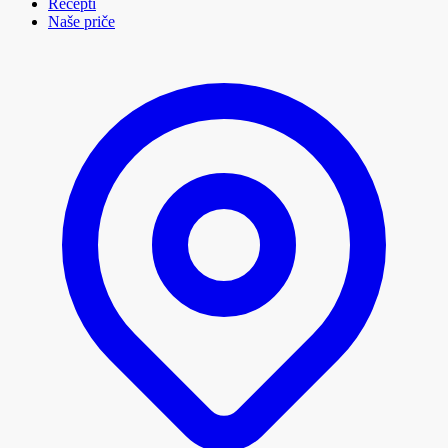
Recepti
Naše priče