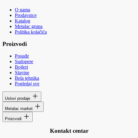
O nama
Prodavnice
Katalog
Metalac grupa
Politika kolačića
Proizvodi
Posuđe
Sudopere
Bojleri
Slavine
Bela tehnika
Pogledaj sve
Uslovi prodaje
Metalac market
Proizvodi
Kontakt centar