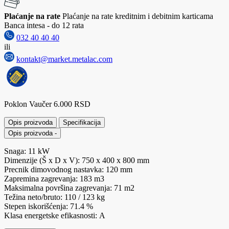
Plaćanje na rate
Plaćanje na rate kreditnim i debitnim karticama
Banca intesa - do 12 rata
032 40 40 40
ili
kontakt@market.metalac.com
Poklon Vaučer 6.000 RSD
Opis proizvoda
Specifikacija
Opis proizvoda
-
Snaga: 11 kW
Dimenzije (Š x D x V): 750 x 400 x 800 mm
Precnik dimovodnog nastavka: 120 mm
Zapremina zagrevanja: 183 m3
Maksimalna površina zagrevanja: 71 m2
Težina neto/bruto: 110 / 123 kg
Stepen iskorišćenja: 71.4 %
Klasa energetske efikasnosti: A