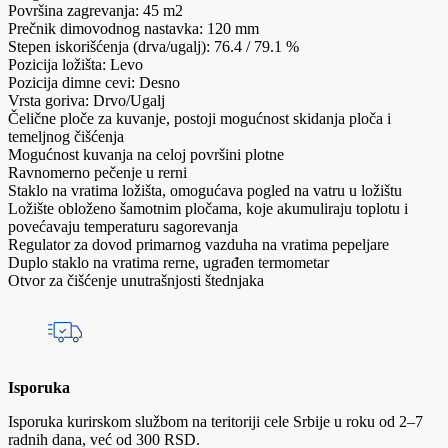
Površina zagrevanja: 45 m2
Prečnik dimovodnog nastavka: 120 mm
Stepen iskorišćenja (drva/ugalj): 76.4 / 79.1 %
Pozicija ložišta: Levo
Pozicija dimne cevi: Desno
Vrsta goriva: Drvo/Ugalj
Čelične ploče za kuvanje, postoji mogućnost skidanja ploča i
temeljnog čišćenja
Mogućnost kuvanja na celoj površini plotne
Ravnomerno pečenje u rerni
Staklo na vratima ložišta, omogućava pogled na vatru u ložištu
Ložište obloženo šamotnim pločama, koje akumuliraju toplotu i
povećavaju temperaturu sagorevanja
Regulator za dovod primarnog vazduha na vratima pepeljare
Duplo staklo na vratima rerne, ugrađen termometar
Otvor za čišćenje unutrašnjosti štednjaka
Isporuka
Isporuka kurirskom službom na teritoriji cele Srbije u roku od 2–7
radnih dana, već od 300 RSD.