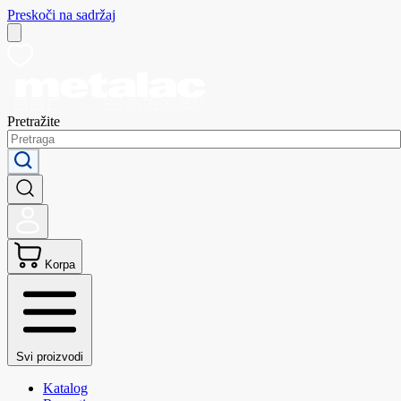
Preskoči na sadržaj
Pretražite
Korpa
Svi proizvodi
Katalog