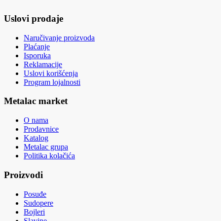
Uslovi prodaje
Naručivanje proizvoda
Plaćanje
Isporuka
Reklamacije
Uslovi korišćenja
Program lojalnosti
Metalac market
O nama
Prodavnice
Katalog
Metalac grupa
Politika kolačića
Proizvodi
Posuđe
Sudopere
Bojleri
Slavine