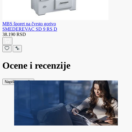
MBS šporet na čvrsto gorivo
SMEDEREVAC SD 9 RS D
38.190 RSD
Ocene i recenzije
Napiši recenziju