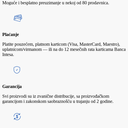
Moguće i besplatno preuzimanje u nekoj od 80 prodavnica.
Plaćanje
Platite pouzećem, platnom karticom (Visa, MasterCard, Maestro),
uplatnicom/virmanom — ili na do 12 mesečnih rata karticama Banca
Intesa.
Garancija
Svi proizvodi su iz zvanične distribucije, sa proizvođačkom
garancijom i zakonskom saobraznošću u trajanju od 2 godine.