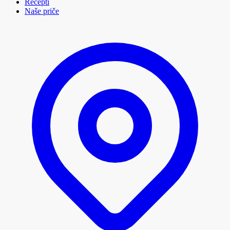
Recepti
Naše priče