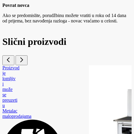
Povrat novca
Ako se predomislite, porudžbinu možete vratiti u roku od 14 dana
od prijema, bez navođenja razloga - novac vraćamo u celosti.
Slični proizvodi
Proizvod
je
lomljiv
i
može
se
preuzeti
u
Metalac
maloprodajama