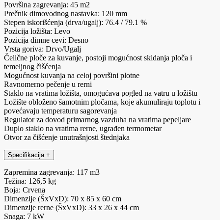
Površina zagrevanja: 45 m2
Prečnik dimovodnog nastavka: 120 mm
Stepen iskorišćenja (drva/ugalj): 76.4 / 79.1 %
Pozicija ložišta: Levo
Pozicija dimne cevi: Desno
Vrsta goriva: Drvo/Ugalj
Čelične ploče za kuvanje, postoji mogućnost skidanja ploča i
temeljnog čišćenja
Mogućnost kuvanja na celoj površini plotne
Ravnomerno pečenje u rerni
Staklo na vratima ložišta, omogućava pogled na vatru u ložištu
Ložište obloženo šamotnim pločama, koje akumuliraju toplotu i
povećavaju temperaturu sagorevanja
Regulator za dovod primarnog vazduha na vratima pepeljare
Duplo staklo na vratima rerne, ugrađen termometar
Otvor za čišćenje unutrašnjosti štednjaka
Specifikacija
+
Zapremina zagrevanja: 117 m3
Težina: 126,5 kg
Boja: Crvena
Dimenzije (ŠxVxD): 70 x 85 x 60 cm
Dimenzije rerne (ŠxVxD): 33 x 26 x 44 cm
Snaga: 7 kW