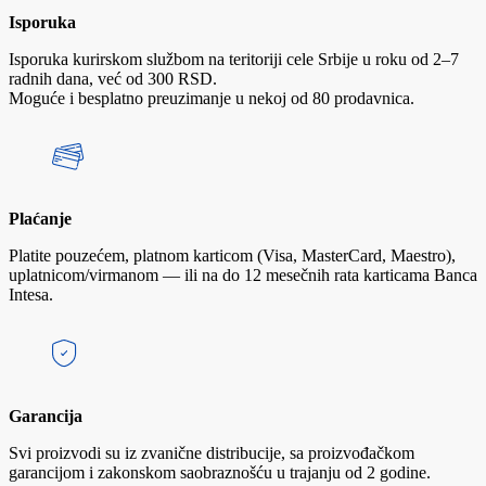
Isporuka
Isporuka kurirskom službom na teritoriji cele Srbije u roku od 2–7
radnih dana, već od 300 RSD.
Moguće i besplatno preuzimanje u nekoj od 80 prodavnica.
Plaćanje
Platite pouzećem, platnom karticom (Visa, MasterCard, Maestro),
uplatnicom/virmanom — ili na do 12 mesečnih rata karticama Banca
Intesa.
Garancija
Svi proizvodi su iz zvanične distribucije, sa proizvođačkom
garancijom i zakonskom saobraznošću u trajanju od 2 godine.