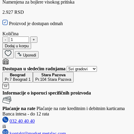
Namenjena za bojlere visokog pritiska
2.927 RSD
Proizvod je dostupan odmah
Količina
-
+
Dodaj u korpu
Uporedi
Dostupan u sledećim radnjama
Beograd
Stara Pazova
Pr.7 Beograd 1
Pr.104 Stara Pazova
Informacije o isporuci specifičnih proizvoda
Plaćanje na rate
Plaćanje na rate kreditnim i debitnim karticama
Banca intesa - do 12 rata
032 40 40 40
ili
kontakt@market.metalac.com