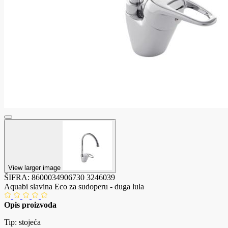
View larger image
ŠIFRA:
8600034906730
3246039
Aquabi slavina Eco za sudoperu - duga lula
Opis proizvoda
Tip: stojeća