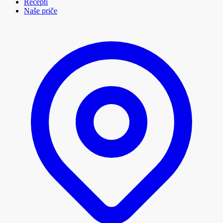
Recepti
Naše priče