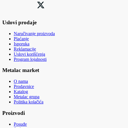
Uslovi prodaje
Naručivanje proizvoda
Plaćanje
Isporuka
Reklamacije
Uslovi korišćenja
Program lojalnosti
Metalac market
O nama
Prodavnice
Katalog
Metalac grupa
Politika kolačića
Proizvodi
Posuđe