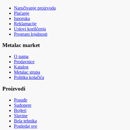
Naručivanje proizvoda
Plaćanje
Isporuka
Reklamacije
Uslovi korišćenja
Program lojalnosti
Metalac market
O nama
Prodavnice
Katalog
Metalac grupa
Politika kolačića
Proizvodi
Posuđe
Sudopere
Bojleri
Slavine
Bela tehnika
Pogledaj sve