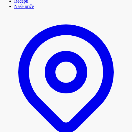
Recepti
Naše priče