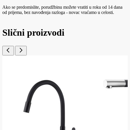
Ako se predomislite, porudžbinu možete vratiti u roku od 14 dana
od prijema, bez navođenja razloga - novac vraćamo u celosti.
Slični proizvodi