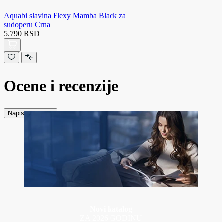
Aquabi slavina Flexy Mamba Black za
sudoperu Crna
5.790 RSD
Ocene i recenzije
Napiši recenziju
Novi katalog
ZA 2026 GODINU