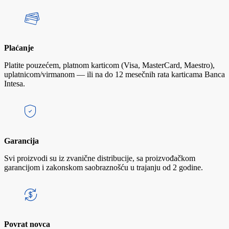
Plaćanje
Platite pouzećem, platnom karticom (Visa, MasterCard, Maestro),
uplatnicom/virmanom — ili na do 12 mesečnih rata karticama Banca
Intesa.
Garancija
Svi proizvodi su iz zvanične distribucije, sa proizvođačkom
garancijom i zakonskom saobraznošću u trajanju od 2 godine.
Povrat novca