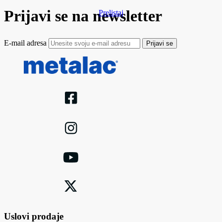
Prijavi se na newsletter
Prelistaj
E-mail adresa
Prijavi se
Uslovi prodaje