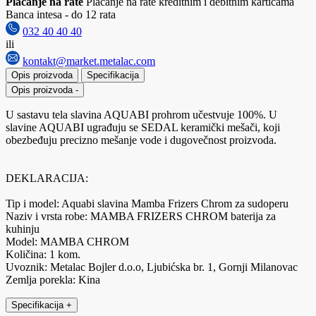
Plaćanje na rate
Plaćanje na rate kreditnim i debitnim karticama
Banca intesa - do 12 rata
032 40 40 40
ili
kontakt@market.metalac.com
Opis proizvoda
Specifikacija
Opis proizvoda
-
U sastavu tela slavina AQUABI prohrom učestvuje 100%. U
slavine AQUABI ugrađuju se SEDAL keramički mešači, koji
obezbeđuju precizno mešanje vode i dugovečnost proizvoda.
DEKLARACIJA:
Tip i model: Aquabi slavina Mamba Frizers Chrom za sudoperu
Naziv i vrsta robe: MAMBA FRIZERS CHROM baterija za
kuhinju
Model: MAMBA CHROM
Količina: 1 kom.
Uvoznik: Metalac Bojler d.o.o, Ljubićska br. 1, Gornji Milanovac
Zemlja porekla: Kina
Specifikacija
+