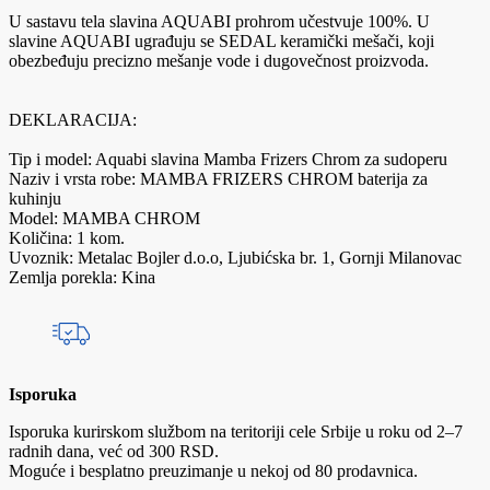
U sastavu tela slavina AQUABI prohrom učestvuje 100%. U
slavine AQUABI ugrađuju se SEDAL keramički mešači, koji
obezbeđuju precizno mešanje vode i dugovečnost proizvoda.
DEKLARACIJA:
Tip i model: Aquabi slavina Mamba Frizers Chrom za sudoperu
Naziv i vrsta robe: MAMBA FRIZERS CHROM baterija za
kuhinju
Model: MAMBA CHROM
Količina: 1 kom.
Uvoznik: Metalac Bojler d.o.o, Ljubićska br. 1, Gornji Milanovac
Zemlja porekla: Kina
Isporuka
Isporuka kurirskom službom na teritoriji cele Srbije u roku od 2–7
radnih dana, već od 300 RSD.
Moguće i besplatno preuzimanje u nekoj od 80 prodavnica.