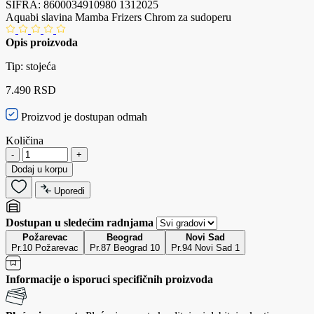
ŠIFRA:
8600034910980
1312025
Aquabi slavina Mamba Frizers Chrom za sudoperu
Opis proizvoda
Tip: stojeća
7.490 RSD
Proizvod je dostupan odmah
Količina
-
+
Dodaj u korpu
Uporedi
Dostupan u sledećim radnjama
Požarevac
Beograd
Novi Sad
Pr.10 Požarevac
Pr.87 Beograd 10
Pr.94 Novi Sad 1
Informacije o isporuci specifičnih proizvoda