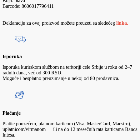
Boja: plava
Barcode: 8606017796411
Deklaraciju za ovaj proizvod možete preuzeti sa sledećeg
linka.
Isporuka
Isporuka kurirskom službom na teritoriji cele Srbije u roku od 2–7
radnih dana, već od 300 RSD.
Moguće i besplatno preuzimanje u nekoj od 80 prodavnica.
Plaćanje
Platite pouzećem, platnom karticom (Visa, MasterCard, Maestro),
uplatnicom/virmanom — ili na do 12 mesečnih rata karticama Banca
Intesa.