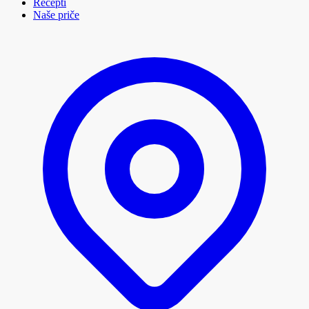
Recepti
Naše priče