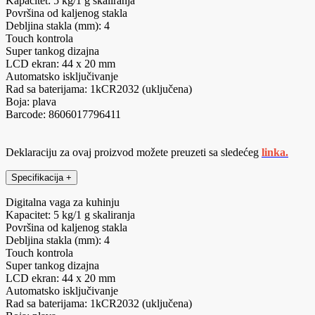
Kapacitet: 5 kg/1 g skaliranja
Površina od kaljenog stakla
Debljina stakla (mm): 4
Touch kontrola
Super tankog dizajna
LCD ekran: 44 x 20 mm
Automatsko isključivanje
Rad sa baterijama: 1kCR2032 (uključena)
Boja: plava
Barcode: 8606017796411
Deklaraciju za ovaj proizvod možete preuzeti sa sledećeg
linka.
Specifikacija
+
Digitalna vaga za kuhinju
Kapacitet: 5 kg/1 g skaliranja
Površina od kaljenog stakla
Debljina stakla (mm): 4
Touch kontrola
Super tankog dizajna
LCD ekran: 44 x 20 mm
Automatsko isključivanje
Rad sa baterijama: 1kCR2032 (uključena)