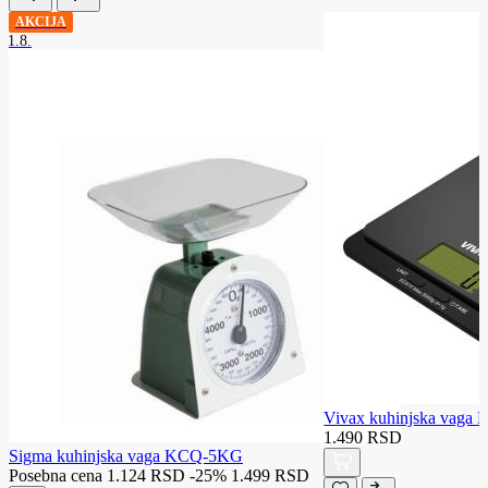
AKCIJA
31.8.
Vivax kuhinjska vaga
1.490 RSD
Sigma kuhinjska vaga KCQ-5KG
Posebna cena
1.124 RSD
-25%
1.499 RSD