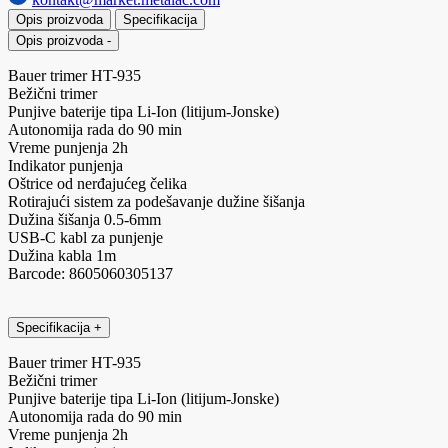
Opis proizvoda
Specifikacija
Opis proizvoda
-
Bauer trimer HT-935
Bežični trimer
Punjive baterije tipa Li-Ion (litijum-Jonske)
Autonomija rada do 90 min
Vreme punjenja 2h
Indikator punjenja
Oštrice od nerđajućeg čelika
Rotirajući sistem za podešavanje dužine šišanja
Dužina šišanja 0.5-6mm
USB-C kabl za punjenje
Dužina kabla 1m
Barcode: 8605060305137
Specifikacija
+
Bauer trimer HT-935
Bežični trimer
Punjive baterije tipa Li-Ion (litijum-Jonske)
Autonomija rada do 90 min
Vreme punjenja 2h