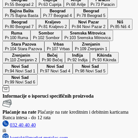
Pr.55 Beograd 2
Pr.63 Cuprija
Pr.68 Arilje
Pr.73 Paracin
Bajina Bašta
Beograd
Beograd
Pr.75 Bajina Basta
Pr.77 Beograd 4
Pr.78 Beograd 5
Beograd
Kraljevo
Novi Pazar
Niš
Pr.80 Beograd 7
Pr.81 Kraljevo 2
Pr.84 Novi Pazar 2
Pr.85 Niš 4
Ruma
Sombor
Sremska Mitrovica
Pr.100 Ruma
Pr.102 Sombor
Pr.103 Sremska Mitrovica
Stara Pazova
Vrbas
Zrenjanin
Pr.104 Stara Pazova
Pr.107 Vrbas
Pr.109 Zrenjanin 1
Zrenjanin
Bečej
Inđija
Kikinda
Pr.110 Zrenjanin 2
Pr.90 Bečej
Pr.92 Inđija
Pr.93 Kikinda
Novi Sad
Novi Sad
Novi Sad
Pr.94 Novi Sad 1
Pr.97 Novi Sad 4
Pr.98 Novi Sad 5
Novi Sad
Pr.99 Novi Sad 6
Informacije o isporuci specifičnih proizvoda
Plaćanje na rate
Plaćanje na rate kreditnim i debitnim karticama
Banca intesa - do 12 rata
032 40 40 40
ili
kontakt@market.metalac.com