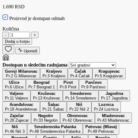
1.690 RSD
Proizvod je dostupan odmah
Količina
-
+
Dodaj u korpu
Uporedi
Dostupan u sledećim radnjama
Gornji Milanovac
Kraljevo
Čačak
Kragujevac
Pr.2 G.Milanovac
Pr.3 Kraljevo
Pr.4 Čačak
Pr.5 Kragujevac
Užice
Beograd
Pirot
Pančevo
Pr.6 Užice
Pr.7 Beograd 1
Pr.8 Pirot
Pr.9 Pančevo
Valjevo
Kruševac
Smederevo
Jagodina
Pr.11 Valjevo
Pr.13 Kruševac
Pr.14 Smederevo
Pr.17 Jagodina
Aranđelovac
Šabac
Niš
Loznica
Pr.18 Arandelovac
Pr.21 Šabac
Pr.22 Niš 2
Pr.24 Loznica
Zaječar
Negotin
Obrenovac
Mladenovac
Pr.28 Zajecar
Pr.33 Negotin
Pr.42 Obrenovac
Pr.43 Mladenovac
Niš
Smederevska Palanka
Petrovac (Mlava)
Pr.46 Niš 3
Pr.48 Smederevska Palanka
Pr.49 Petrovac
Beograd
Ćuprija
Arilje
Paraćin