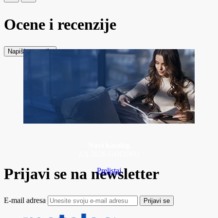
Ocene i recenzije
Napiši recenziju
Novi katalog
ZA 2026 GODINU
Prijavi se na newsletter
Prelistaj
E-mail adresa
Prijavi se