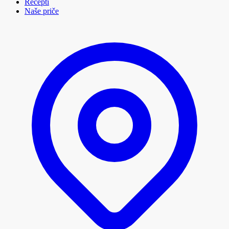
Recepti
Naše priče