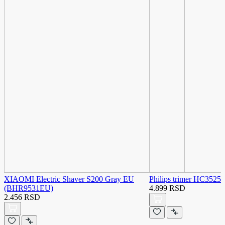
XIAOMI Electric Shaver S200 Gray EU
Philips trimer HC3525/
(BHR9531EU)
4.899 RSD
2.456 RSD