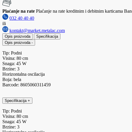
Plaćanje na rate
Plaćanje na rate kreditnim i debitnim karticama Banc
032 40 40 40
ili
kontakt@market.metalac.com
Opis proizvoda
Specifikacija
Opis proizvoda
-
Tip: Podni
Visina: 80 cm
Snaga: 45 W
Brzine: 3
Horizontalna oscilacija
Boja: bela
Barcode: 8605060311459
Specifikacija
+
Tip: Podni
Visina: 80 cm
Snaga: 45 W
Brzine: 3