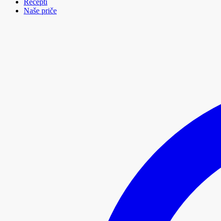
Recepti
Naše priče