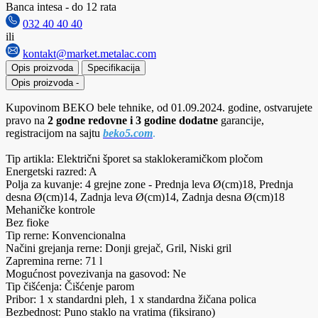
Banca intesa - do 12 rata
032 40 40 40
ili
kontakt@market.metalac.com
Opis proizvoda
Specifikacija
Opis proizvoda
-
Kupovinom BEKO bele tehnike, od 01.09.2024. godine, ostvarujete
pravo na
2 godne redovne i 3 godine dodatne
garancije,
registracijom na sajtu
beko5.com
.
Tip artikla: Električni šporet sa staklokeramičkom pločom
Energetski razred: A
Polja za kuvanje: 4 grejne zone - Prednja leva Ø(cm)18, Prednja
desna Ø(cm)14, Zadnja leva Ø(cm)14, Zadnja desna Ø(cm)18
Mehaničke kontrole
Bez fioke
Tip rerne: Konvencionalna
Načini grejanja rerne: Donji grejač, Gril, Niski gril
Zapremina rerne: 71 l
Mogućnost povezivanja na gasovod: Ne
Tip čišćenja: Čišćenje parom
Pribor: 1 x standardni pleh, 1 x standardna žičana polica
Bezbednost: Puno staklo na vratima (fiksirano)