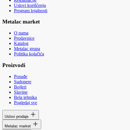
Reklamacije
Uslovi korišćenja
Program lojalnosti
Metalac market
O nama
Prodavnice
Katalog
Metalac grupa
Politika kolačića
Proizvodi
Posuđe
Sudopere
Bojleri
Slavine
Bela tehnika
Pogledaj sve
Uslovi prodaje
Metalac market