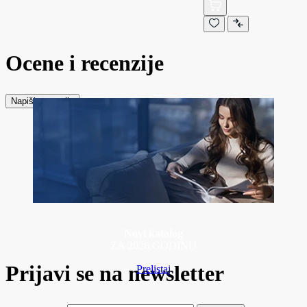
Ocene i recenzije
Napiši recenziju
Novi katalog
ZA 2026 GODINU
Prijavi se na newsletter
Prelistaj