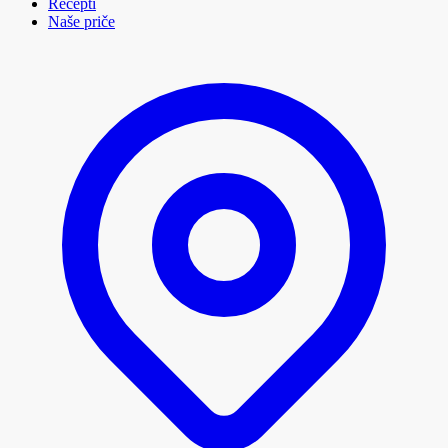
Recepti
Naše priče