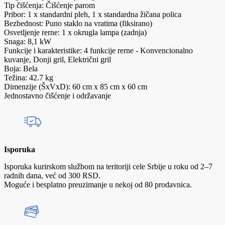
Tip čišćenja: Čišćenje parom
Pribor: 1 x standardni pleh, 1 x standardna žičana polica
Bezbednost: Puno staklo na vratima (fiksirano)
Osvetljenje rerne: 1 x okrugla lampa (zadnja)
Snaga: 8,1 kW
Funkcije i karakteristike: 4 funkcije rerne - Konvencionalno
kuvanje, Donji gril, Električni gril
Boja: Bela
Težina: 42.7 kg
Dimenzije (ŠxVxD): 60 cm x 85 cm x 60 cm
Jednostavno čišćenje i održavanje
Isporuka
Isporuka kurirskom službom na teritoriji cele Srbije u roku od 2–7
radnih dana, već od 300 RSD.
Moguće i besplatno preuzimanje u nekoj od 80 prodavnica.