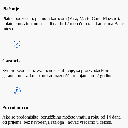
Plaćanje
Platite pouzećem, platnom karticom (Visa, MasterCard, Maestro),
uplatnicom/virmanom — ili na do 12 mesečnih rata karticama Banca
Intesa.
Garancija
Svi proizvodi su iz zvanične distribucije, sa proizvođačkom
garancijom i zakonskom saobraznošću u trajanju od 2 godine.
Povrat novca
Ako se predomislite, porudžbinu možete vratiti u roku od 14 dana
od prijema, bez navođenja razloga - novac vraćamo u celosti.