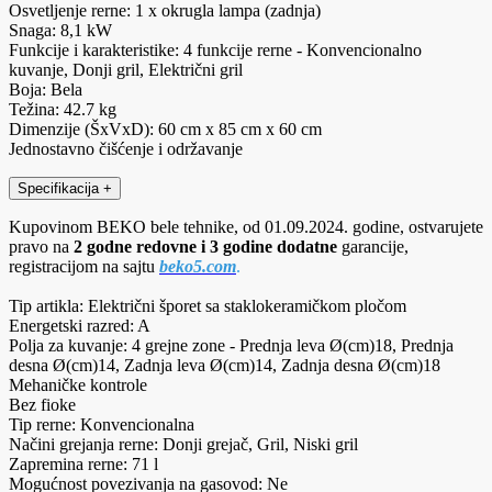
Osvetljenje rerne: 1 x okrugla lampa (zadnja)
Snaga: 8,1 kW
Funkcije i karakteristike: 4 funkcije rerne - Konvencionalno
kuvanje, Donji gril, Električni gril
Boja: Bela
Težina: 42.7 kg
Dimenzije (ŠxVxD): 60 cm x 85 cm x 60 cm
Jednostavno čišćenje i održavanje
Specifikacija
+
Kupovinom BEKO bele tehnike, od 01.09.2024. godine, ostvarujete
pravo na
2 godne redovne i 3 godine dodatne
garancije,
registracijom na sajtu
beko5.com
.
Tip artikla: Električni šporet sa staklokeramičkom pločom
Energetski razred: A
Polja za kuvanje: 4 grejne zone - Prednja leva Ø(cm)18, Prednja
desna Ø(cm)14, Zadnja leva Ø(cm)14, Zadnja desna Ø(cm)18
Mehaničke kontrole
Bez fioke
Tip rerne: Konvencionalna
Načini grejanja rerne: Donji grejač, Gril, Niski gril
Zapremina rerne: 71 l
Mogućnost povezivanja na gasovod: Ne