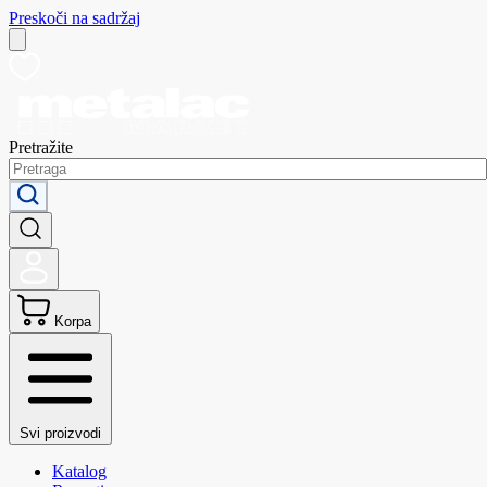
Preskoči na sadržaj
Pretražite
Korpa
Svi proizvodi
Katalog