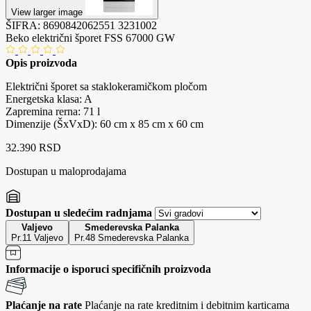
View larger image
ŠIFRA:
8690842062551
3231002
Beko električni šporet FSS 67000 GW
Opis proizvoda
Električni šporet sa staklokeramičkom pločom
Energetska klasa: A
Zapremina rerna: 71 l
Dimenzije (ŠxVxD): 60 cm x 85 cm x 60 cm
32.390 RSD
Dostupan u maloprodajama
Dostupan u sledećim radnjama
Valjevo
Smederevska Palanka
Pr.11 Valjevo
Pr.48 Smederevska Palanka
Informacije o isporuci specifičnih proizvoda
Plaćanje na rate
Plaćanje na rate kreditnim i debitnim karticama