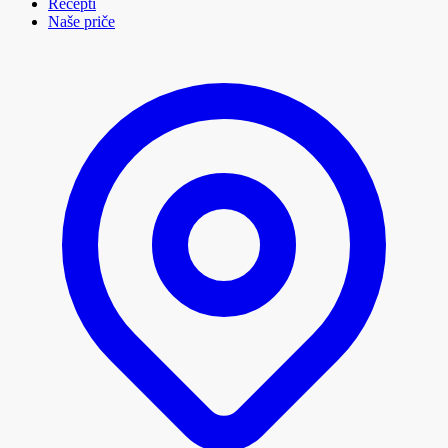
Recepti
Naše priče