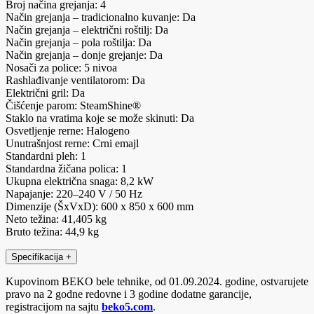
Broj načina grejanja: 4
Način grejanja – tradicionalno kuvanje: Da
Način grejanja – električni roštilj: Da
Način grejanja – pola roštilja: Da
Način grejanja – donje grejanje: Da
Nosači za police: 5 nivoa
Rashlađivanje ventilatorom: Da
Električni gril: Da
Čišćenje parom: SteamShine®
Staklo na vratima koje se može skinuti: Da
Osvetljenje rerne: Halogeno
Unutrašnjost rerne: Crni emajl
Standardni pleh: 1
Standardna žičana polica: 1
Ukupna električna snaga: 8,2 kW
Napajanje: 220–240 V / 50 Hz
Dimenzije (ŠxVxD): 600 x 850 x 600 mm
Neto težina: 41,405 kg
Bruto težina: 44,9 kg
Specifikacija
+
Kupovinom BEKO bele tehnike, od 01.09.2024. godine, ostvarujete
pravo na 2 godne redovne i 3 godine dodatne garancije,
registracijom na sajtu
beko5.com
.