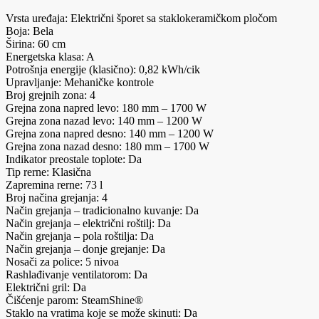
Vrsta uređaja: Električni šporet sa staklokeramičkom pločom
Boja: Bela
Širina: 60 cm
Energetska klasa: A
Potrošnja energije (klasično): 0,82 kWh/cik
Upravljanje: Mehaničke kontrole
Broj grejnih zona: 4
Grejna zona napred levo: 180 mm – 1700 W
Grejna zona nazad levo: 140 mm – 1200 W
Grejna zona napred desno: 140 mm – 1200 W
Grejna zona nazad desno: 180 mm – 1700 W
Indikator preostale toplote: Da
Tip rerne: Klasična
Zapremina rerne: 73 l
Broj načina grejanja: 4
Način grejanja – tradicionalno kuvanje: Da
Način grejanja – električni roštilj: Da
Način grejanja – pola roštilja: Da
Način grejanja – donje grejanje: Da
Nosači za police: 5 nivoa
Rashlađivanje ventilatorom: Da
Električni gril: Da
Čišćenje parom: SteamShine®
Staklo na vratima koje se može skinuti: Da