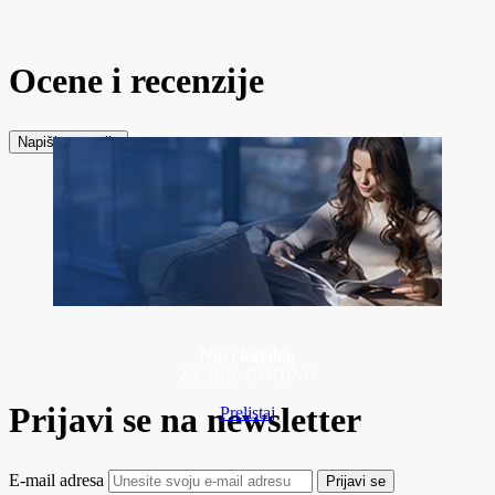
Ocene i recenzije
Napiši recenziju
Novi katalog
ZA 2026 GODINU
Prijavi se na newsletter
Prelistaj
E-mail adresa
Prijavi se