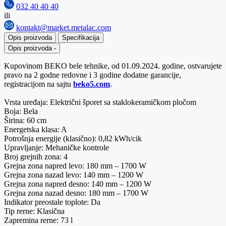
032 40 40 40
ili
kontakt@market.metalac.com
Opis proizvoda
Specifikacija
Opis proizvoda
-
Kupovinom BEKO bele tehnike, od 01.09.2024. godine, ostvarujete
pravo na 2 godne redovne i 3 godine dodatne garancije,
registracijom na sajtu
beko5.com
.
Vrsta uređaja: Električni šporet sa staklokeramičkom pločom
Boja: Bela
Širina: 60 cm
Energetska klasa: A
Potrošnja energije (klasično): 0,82 kWh/cik
Upravljanje: Mehaničke kontrole
Broj grejnih zona: 4
Grejna zona napred levo: 180 mm – 1700 W
Grejna zona nazad levo: 140 mm – 1200 W
Grejna zona napred desno: 140 mm – 1200 W
Grejna zona nazad desno: 180 mm – 1700 W
Indikator preostale toplote: Da
Tip rerne: Klasična
Zapremina rerne: 73 l