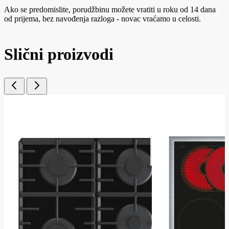
Ako se predomislite, porudžbinu možete vratiti u roku od 14 dana
od prijema, bez navođenja razloga - novac vraćamo u celosti.
Slični proizvodi