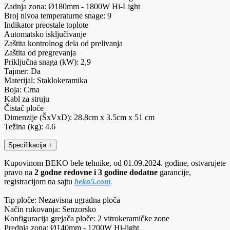
Zadnja zona: Ø180mm - 1800W Hi-Light
Broj nivoa temperaturne snage: 9
Indikator preostale toplote
Automatsko isključivanje
Zaštita kontrolnog dela od prelivanja
Zaštita od pregrevanja
Priključna snaga (kW): 2,9
Tajmer: Da
Materijal: Staklokeramika
Boja: Crna
Kabl za struju
Čistač ploče
Dimenzije (ŠxVxD): 28.8cm x 3.5cm x 51 cm
Težina (kg): 4.6
Specifikacija
+
Kupovinom BEKO bele tehnike, od 01.09.2024. godine, ostvarujete
pravo na
2 godne redovne i 3 godine dodatne
garancije,
registracijom na sajtu
beko5.com
.
Tip ploče: Nezavisna ugradna ploča
Način rukovanja: Senzorsko
Konfiguracija grejača ploče: 2 vitrokeramičke zone
Prednja zona: Ø140mm - 1200W Hi-light