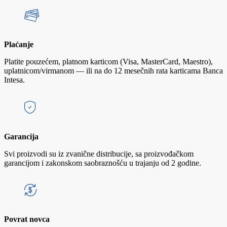
Plaćanje
Platite pouzećem, platnom karticom (Visa, MasterCard, Maestro),
uplatnicom/virmanom — ili na do 12 mesečnih rata karticama Banca
Intesa.
Garancija
Svi proizvodi su iz zvanične distribucije, sa proizvođačkom
garancijom i zakonskom saobraznošću u trajanju od 2 godine.
Povrat novca