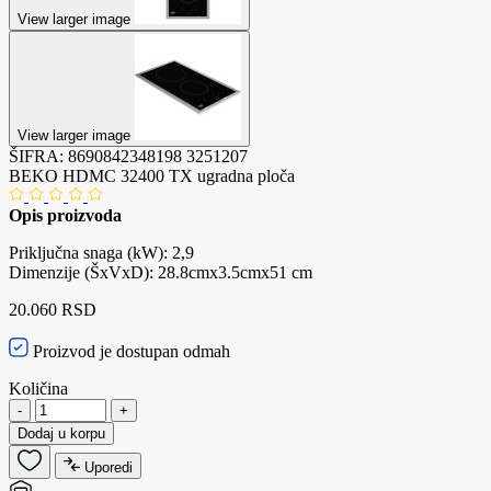
View larger image
View larger image
ŠIFRA:
8690842348198
3251207
BEKO HDMC 32400 TX ugradna ploča
Opis proizvoda
Priključna snaga (kW): 2,9
Dimenzije (ŠxVxD): 28.8cmx3.5cmx51 cm
20.060 RSD
Proizvod je dostupan odmah
Količina
-
+
Dodaj u korpu
Uporedi