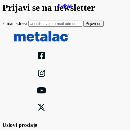
Prijavi se na newsletter
Prelistaj
E-mail adresa
Prijavi se
Uslovi prodaje