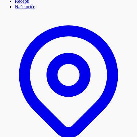
Recepti
Naše priče