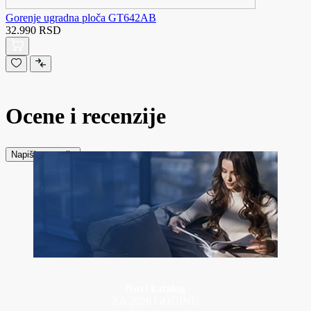
Gorenje ugradna ploča GT642AB
32.990 RSD
Ocene i recenzije
Napiši recenziju
Novi katalog
ZA 2026 GODINU