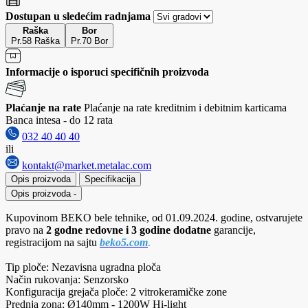
Dostupan u sledećim radnjama
Raška
Bor
Pr.58 Raška
Pr.70 Bor
Informacije o isporuci specifičnih proizvoda
Plaćanje na rate
Plaćanje na rate kreditnim i debitnim karticama
Banca intesa - do 12 rata
032 40 40 40
ili
kontakt@market.metalac.com
Opis proizvoda
Specifikacija
Opis proizvoda
-
Kupovinom BEKO bele tehnike, od 01.09.2024. godine, ostvarujete
pravo na
2 godne redovne i 3 godine dodatne
garancije,
registracijom na sajtu
beko5.com
.
Tip ploče: Nezavisna ugradna ploča
Način rukovanja: Senzorsko
Konfiguracija grejača ploče: 2 vitrokeramičke zone
Prednja zona: Ø140mm - 1200W Hi-light