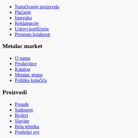
Naručivanje proizvoda
Plaćanje
Isporuka
Reklamacije
Uslovi korišćenja
Program lojalnosti
Metalac market
O nama
Prodavnice
Katalog
Metalac grupa
Politika kolačića
Proizvodi
Posuđe
Sudopere
Bojleri
Slavine
Bela tehnika
Pogledaj sve