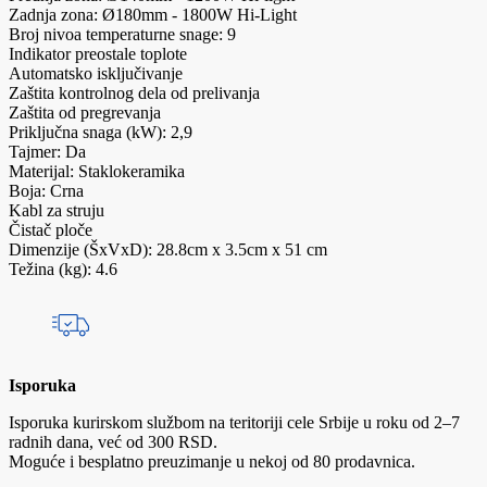
Zadnja zona: Ø180mm - 1800W Hi-Light
Broj nivoa temperaturne snage: 9
Indikator preostale toplote
Automatsko isključivanje
Zaštita kontrolnog dela od prelivanja
Zaštita od pregrevanja
Priključna snaga (kW): 2,9
Tajmer: Da
Materijal: Staklokeramika
Boja: Crna
Kabl za struju
Čistač ploče
Dimenzije (ŠxVxD): 28.8cm x 3.5cm x 51 cm
Težina (kg): 4.6
Isporuka
Isporuka kurirskom službom na teritoriji cele Srbije u roku od 2–7
radnih dana, već od 300 RSD.
Moguće i besplatno preuzimanje u nekoj od 80 prodavnica.