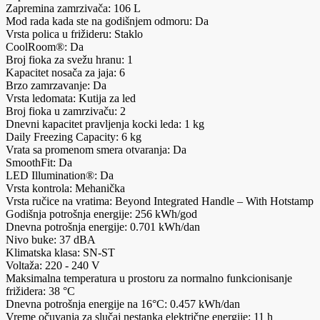
Zapremina zamrzivača: 106 L
Mod rada kada ste na godišnjem odmoru: Da
Vrsta polica u frižideru: Staklo
CoolRoom®: Da
Broj fioka za svežu hranu: 1
Kapacitet nosača za jaja: 6
Brzo zamrzavanje: Da
Vrsta ledomata: Kutija za led
Broj fioka u zamrzivaču: 2
Dnevni kapacitet pravljenja kocki leda: 1 kg
Daily Freezing Capacity: 6 kg
Vrata sa promenom smera otvaranja: Da
SmoothFit: Da
LED Illumination®: Da
Vrsta kontrola: Mehanička
Vrsta ručice na vratima: Beyond Integrated Handle – With Hotstamp
Godišnja potrošnja energije: 256 kWh/god
Dnevna potrošnja energije: 0.701 kWh/dan
Nivo buke: 37 dBA
Klimatska klasa: SN-ST
Voltaža: 220 - 240 V
Maksimalna temperatura u prostoru za normalno funkcionisanje
frižidera: 38 °C
Dnevna potrošnja energije na 16°C: 0.457 kWh/dan
Vreme očuvanja za slučaj nestanka električne energije: 11 h