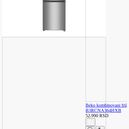
Beko kombinovani friži
B3RCNA364HXB
52.990 RSD