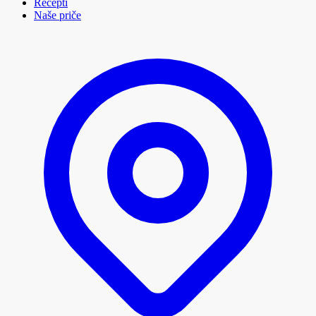
Recepti
Naše priče