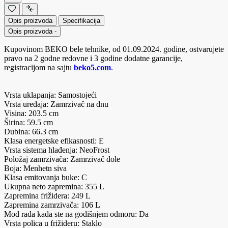
Opis proizvoda
Specifikacija
Opis proizvoda
-
Kupovinom BEKO bele tehnike, od 01.09.2024. godine, ostvarujete
pravo na 2 godne redovne i 3 godine dodatne garancije,
registracijom na sajtu
beko5.com
.
Vrsta uklapanja: Samostojeći
Vrsta uređaja: Zamrzivač na dnu
Visina: 203.5 cm
Širina: 59.5 cm
Dubina: 66.3 cm
Klasa energetske efikasnosti: E
Vrsta sistema hlađenja: NeoFrost
Položaj zamrzivača: Zamrzivač dole
Boja: Menhetn siva
Klasa emitovanja buke: C
Ukupna neto zapremina: 355 L
Zapremina frižidera: 249 L
Zapremina zamrzivača: 106 L
Mod rada kada ste na godišnjem odmoru: Da
Vrsta polica u frižideru: Staklo