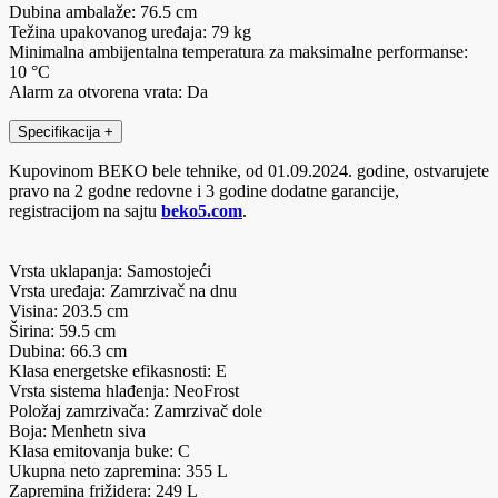
Dubina ambalaže: 76.5 cm
Težina upakovanog uređaja: 79 kg
Minimalna ambijentalna temperatura za maksimalne performanse:
10 °C
Alarm za otvorena vrata: Da
Specifikacija
+
Kupovinom BEKO bele tehnike, od 01.09.2024. godine, ostvarujete
pravo na 2 godne redovne i 3 godine dodatne garancije,
registracijom na sajtu
beko5.com
.
Vrsta uklapanja: Samostojeći
Vrsta uređaja: Zamrzivač na dnu
Visina: 203.5 cm
Širina: 59.5 cm
Dubina: 66.3 cm
Klasa energetske efikasnosti: E
Vrsta sistema hlađenja: NeoFrost
Položaj zamrzivača: Zamrzivač dole
Boja: Menhetn siva
Klasa emitovanja buke: C
Ukupna neto zapremina: 355 L
Zapremina frižidera: 249 L