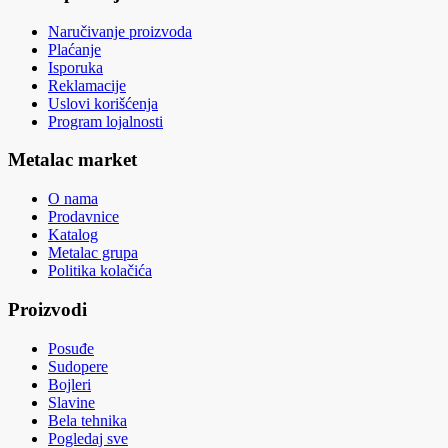
Naručivanje proizvoda
Plaćanje
Isporuka
Reklamacije
Uslovi korišćenja
Program lojalnosti
Metalac market
O nama
Prodavnice
Katalog
Metalac grupa
Politika kolačića
Proizvodi
Posuđe
Sudopere
Bojleri
Slavine
Bela tehnika
Pogledaj sve