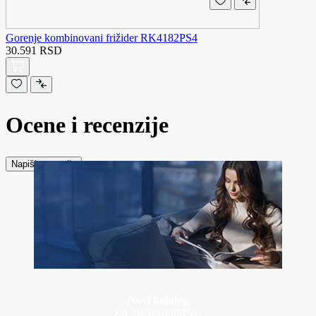
Gorenje kombinovani frižider RK4182PS4
30.591 RSD
Ocene i recenzije
Napiši recenziju
Novi katalog
ZA 2026 GODINU