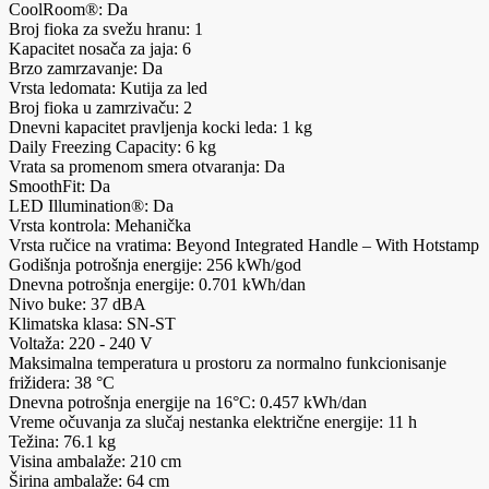
CoolRoom®: Da
Broj fioka za svežu hranu: 1
Kapacitet nosača za jaja: 6
Brzo zamrzavanje: Da
Vrsta ledomata: Kutija za led
Broj fioka u zamrzivaču: 2
Dnevni kapacitet pravljenja kocki leda: 1 kg
Daily Freezing Capacity: 6 kg
Vrata sa promenom smera otvaranja: Da
SmoothFit: Da
LED Illumination®: Da
Vrsta kontrola: Mehanička
Vrsta ručice na vratima: Beyond Integrated Handle – With Hotstamp
Godišnja potrošnja energije: 256 kWh/god
Dnevna potrošnja energije: 0.701 kWh/dan
Nivo buke: 37 dBA
Klimatska klasa: SN-ST
Voltaža: 220 - 240 V
Maksimalna temperatura u prostoru za normalno funkcionisanje
frižidera: 38 °C
Dnevna potrošnja energije na 16°C: 0.457 kWh/dan
Vreme očuvanja za slučaj nestanka električne energije: 11 h
Težina: 76.1 kg
Visina ambalaže: 210 cm
Širina ambalaže: 64 cm