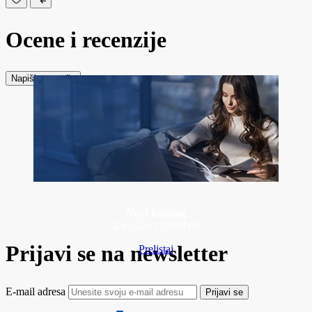
Ocene i recenzije
Napiši recenziju
Novi katalog
ZA 2026 GODINU
Prijavi se na newsletter
Prelistaj
E-mail adresa
Prijavi se