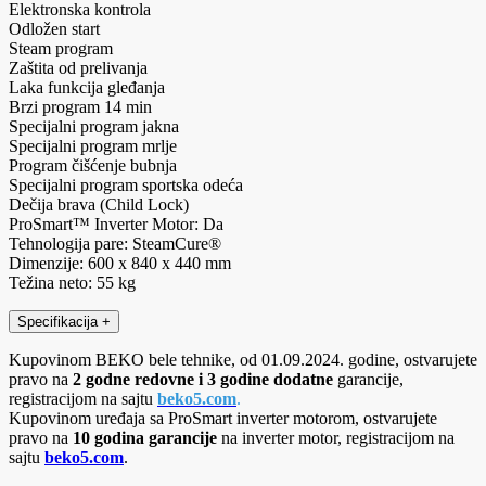
Elektronska kontrola
Odložen start
Steam program
Zaštita od prelivanja
Laka funkcija gleđanja
Brzi program 14 min
Specijalni program jakna
Specijalni program mrlje
Program čišćenje bubnja
Specijalni program sportska odeća
Dečija brava (Child Lock)
ProSmart™ Inverter Motor: Da
Tehnologija pare: SteamCure®
Dimenzije: 600 x 840 x 440 mm
Težina neto: 55 kg
Specifikacija
+
Kupovinom BEKO bele tehnike, od 01.09.2024. godine, ostvarujete
pravo na
2 godne redovne i 3 godine dodatne
garancije,
registracijom na sajtu
beko5.com
.
Kupovinom uređaja sa ProSmart inverter motorom, ostvarujete
pravo na
10 godina garancije
na inverter motor, registracijom na
sajtu
beko5.com
.