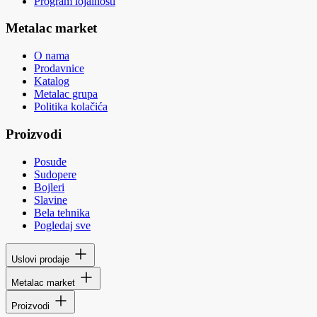
Program lojalnosti
Metalac market
O nama
Prodavnice
Katalog
Metalac grupa
Politika kolačića
Proizvodi
Posuđe
Sudopere
Bojleri
Slavine
Bela tehnika
Pogledaj sve
Uslovi prodaje
Metalac market
Proizvodi