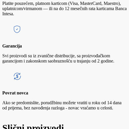
Platite pouzećem, platnom karticom (Visa, MasterCard, Maestro),
uplatnicom/virmanom — ili na do 12 mesečnih rata karticama Banca
Intesa.
Garancija
Svi proizvodi su iz zvanične distribucije, sa proizvođačkom
garancijom i zakonskom saobraznošću u trajanju od 2 godine.
Povrat novca
Ako se predomislite, porudžbinu možete vratiti u roku od 14 dana
od prijema, bez navođenja razloga - novac vraćamo u celosti.
Slični proizvodi