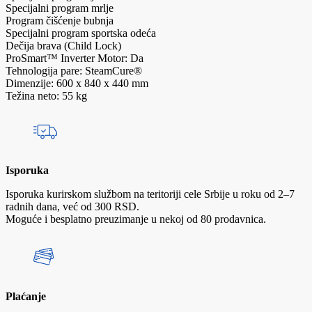
Specijalni program mrlje
Program čišćenje bubnja
Specijalni program sportska odeća
Dečija brava (Child Lock)
ProSmart™ Inverter Motor: Da
Tehnologija pare: SteamCure®
Dimenzije: 600 x 840 x 440 mm
Težina neto: 55 kg
Isporuka
Isporuka kurirskom službom na teritoriji cele Srbije u roku od 2–7
radnih dana, već od 300 RSD.
Moguće i besplatno preuzimanje u nekoj od 80 prodavnica.
Plaćanje