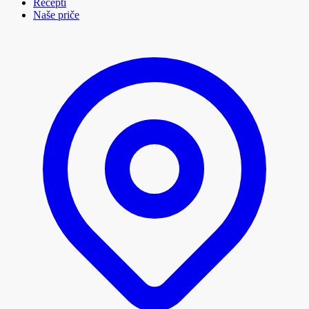
Recepti
Naše priče