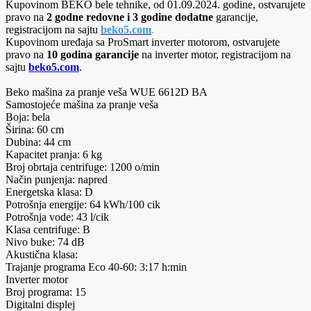
Kupovinom BEKO bele tehnike, od 01.09.2024. godine, ostvarujete
pravo na
2 godne redovne i 3 godine dodatne
garancije,
registracijom na sajtu
beko5.com
.
Kupovinom uređaja sa ProSmart inverter motorom, ostvarujete
pravo na
10 godina garancije
na inverter motor, registracijom na
sajtu
beko5.com
.
Beko mašina za pranje veša WUE 6612D BA
Samostojeće mašina za pranje veša
Boja: bela
Širina: 60 cm
Dubina: 44 cm
Kapacitet pranja: 6 kg
Broj obrtaja centrifuge: 1200 o/min
Način punjenja: napred
Energetska klasa: D
Potrošnja energije: 64 kWh/100 cik
Potrošnja vode: 43 l/cik
Klasa centrifuge: B
Nivo buke: 74 dB
Akustična klasa:
Trajanje programa Eco 40-60: 3:17 h:min
Inverter motor
Broj programa: 15
Digitalni displej