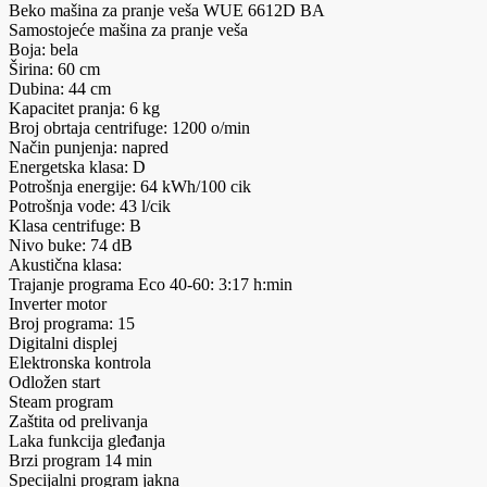
Beko mašina za pranje veša WUE 6612D BA
Samostojeće mašina za pranje veša
Boja: bela
Širina: 60 cm
Dubina: 44 cm
Kapacitet pranja: 6 kg
Broj obrtaja centrifuge: 1200 o/min
Način punjenja: napred
Energetska klasa: D
Potrošnja energije: 64 kWh/100 cik
Potrošnja vode: 43 l/cik
Klasa centrifuge: B
Nivo buke: 74 dB
Akustična klasa:
Trajanje programa Eco 40-60: 3:17 h:min
Inverter motor
Broj programa: 15
Digitalni displej
Elektronska kontrola
Odložen start
Steam program
Zaštita od prelivanja
Laka funkcija gleđanja
Brzi program 14 min
Specijalni program jakna