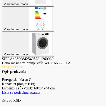
View larger image
View larger image
View larger image
ŠIFRA:
8690842540578
1260080
Beko mašina za pranje veša WUE 6636C XA
Opis proizvoda
Energetska klasa: C
Kapacitet pranja: 6 kg
Dimenzije (ŠxVxD): 60x84x44 cm
Lista sa podacima aparata
33.290 RSD