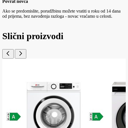
Povrat novca
Ako se predomislite, porudžbinu možete vratiti u roku od 14 dana
od prijema, bez navođenja razloga - novac vraćamo u celosti.
Slični proizvodi