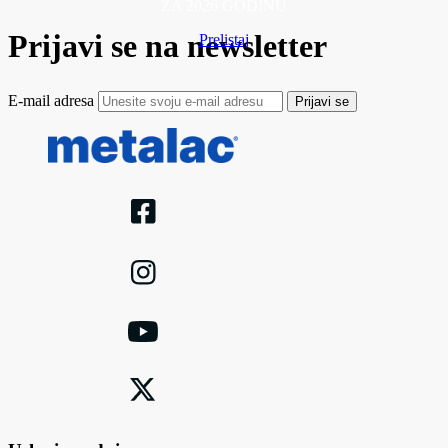
ZA 2026 GODINU
Prijavi se na newsletter
Prelistaj
E-mail adresa
Prijavi se