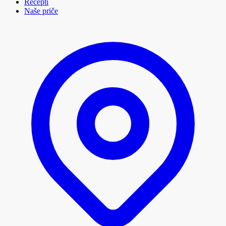
Recepti
Naše priče