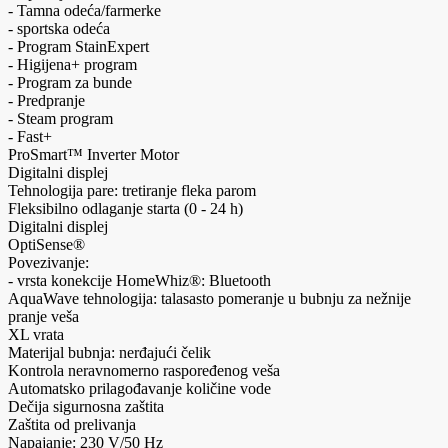
- Tamna odeća/farmerke
- sportska odeća
- Program StainExpert
- Higijena+ program
- Program za bunde
- Predpranje
- Steam program
- Fast+
ProSmart™ Inverter Motor
Digitalni displej
Tehnologija pare: tretiranje fleka parom
Fleksibilno odlaganje starta (0 - 24 h)
Digitalni displej
OptiSense®
Povezivanje:
- vrsta konekcije HomeWhiz®: Bluetooth
AquaWave tehnologija: talasasto pomeranje u bubnju za nežnije
pranje veša
XL vrata
Materijal bubnja: nerđajući čelik
Kontrola neravnomerno raspoređenog veša
Automatsko prilagođavanje količine vode
Dečija sigurnosna zaštita
Zaštita od prelivanja
Napajanje: 230 V/50 Hz