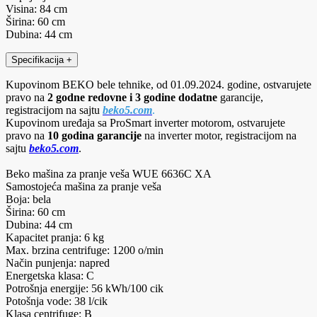
Visina: 84 cm
Širina: 60 cm
Dubina: 44 cm
Specifikacija
+
Kupovinom BEKO bele tehnike, od 01.09.2024. godine, ostvarujete
pravo na
2 godne redovne i 3 godine dodatne
garancije,
registracijom na sajtu
beko5.com
.
Kupovinom uređaja sa ProSmart inverter motorom, ostvarujete
pravo na
10 godina garancije
na inverter motor, registracijom na
sajtu
beko5.com
.
Beko mašina za pranje veša WUE 6636C XA
Samostojeća mašina za pranje veša
Boja: bela
Širina: 60 cm
Dubina: 44 cm
Kapacitet pranja: 6 kg
Max. brzina centrifuge: 1200 o/min
Način punjenja: napred
Energetska klasa: C
Potrošnja energije: 56 kWh/100 cik
Potošnja vode: 38 l/cik
Klasa centrifuge: B