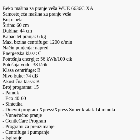
Beko mašina za pranje veša WUE 6636C XA
Samostojeća mašina za pranje veša
Boja: bela
Širina: 60 cm
Dubina: 44 cm
Kapacitet pranja: 6 kg
Max. brzina centrifuge: 1200 o/min
Način punjenja: napred
Energetska klasa: C
Potrošnja energije: 56 kWh/100 cik
Potošnja vode: 38 l/cik
Klasa centrifuge: B
Nivo buke: 74 dB
Akustična klasa: B
Broj programa: 15
- Pamuk
- Eco 40-60
- Sintetika
- Dnevni program Xpress/Xpress Super kratak 14 minuta
- Vuna/ručno pranje
- GentleCare Program
- Programi za preuzimanje
- Centrifuga i pumpanje
- Ispiranje