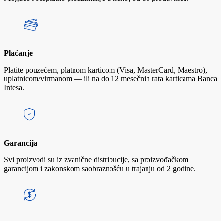
Plaćanje
Platite pouzećem, platnom karticom (Visa, MasterCard, Maestro),
uplatnicom/virmanom — ili na do 12 mesečnih rata karticama Banca
Intesa.
Garancija
Svi proizvodi su iz zvanične distribucije, sa proizvođačkom
garancijom i zakonskom saobraznošću u trajanju od 2 godine.