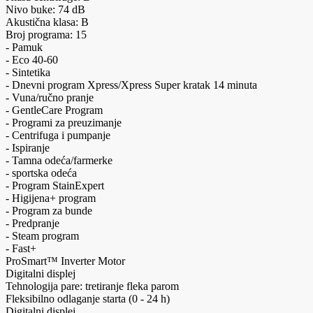
Nivo buke: 74 dB
Akustična klasa: B
Broj programa: 15
- Pamuk
- Eco 40-60
- Sintetika
- Dnevni program Xpress/Xpress Super kratak 14 minuta
- Vuna/ručno pranje
- GentleCare Program
- Programi za preuzimanje
- Centrifuga i pumpanje
- Ispiranje
- Tamna odeća/farmerke
- sportska odeća
- Program StainExpert
- Higijena+ program
- Program za bunde
- Predpranje
- Steam program
- Fast+
ProSmart™ Inverter Motor
Digitalni displej
Tehnologija pare: tretiranje fleka parom
Fleksibilno odlaganje starta (0 - 24 h)
Digitalni displej