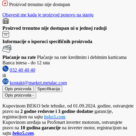
Proizvod trenutno nije dostupan
Obavesti me kada je proizvod ponovo na stanju
Proizvod trenutno nije dostupan ni u jednoj radnji
Informacije o isporuci specifičnih proizvoda
Plaćanje na rate
Plaćanje na rate kreditnim i debitnim karticama
Banca intesa - do 12 rata
032 40 40 40
ili
kontakt@market.metalac.com
Opis proizvoda
Specifikacija
Opis proizvoda
-
Kupovinom BEKO bele tehnike, od 01.09.2024. godine, ostvarujete
pravo na
2 godne redovne i 3 godine dodatne
garancije,
registracijom na sajtu
beko5.com
.
Kupovinom uređaja sa ProSmart inverter motorom, ostvarujete
pravo na
10 godina garancije
na inverter motor, registracijom na
sajtu
beko5.com
.