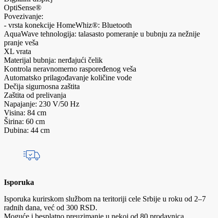
OptiSense®
Povezivanje:
- vrsta konekcije HomeWhiz®: Bluetooth
AquaWave tehnologija: talasasto pomeranje u bubnju za nežnije
pranje veša
XL vrata
Materijal bubnja: nerđajući čelik
Kontrola neravnomerno raspoređenog veša
Automatsko prilagođavanje količine vode
Dečija sigurnosna zaštita
Zaštita od prelivanja
Napajanje: 230 V/50 Hz
Visina: 84 cm
Širina: 60 cm
Dubina: 44 cm
Isporuka
Isporuka kurirskom službom na teritoriji cele Srbije u roku od 2–7
radnih dana, već od 300 RSD.
Moguće i besplatno preuzimanje u nekoj od 80 prodavnica.