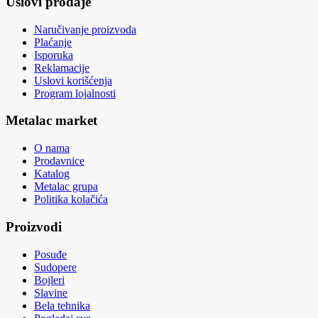
Uslovi prodaje
Naručivanje proizvoda
Plaćanje
Isporuka
Reklamacije
Uslovi korišćenja
Program lojalnosti
Metalac market
O nama
Prodavnice
Katalog
Metalac grupa
Politika kolačića
Proizvodi
Posuđe
Sudopere
Bojleri
Slavine
Bela tehnika