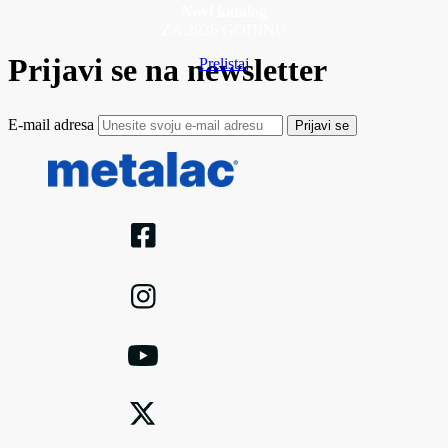
Novi katalog
ZA 2026 GODINU
Prijavi se na newsletter
Prelistaj
E-mail adresa
Prijavi se