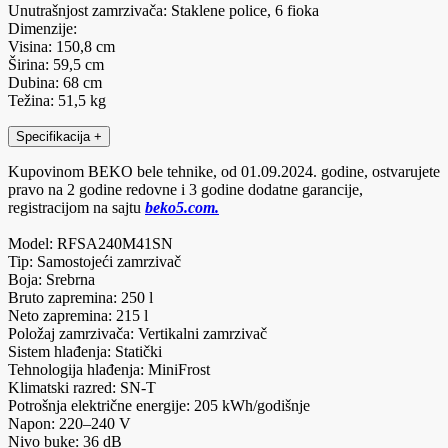
Unutrašnjost zamrzivača: Staklene police, 6 fioka
Dimenzije:
Visina: 150,8 cm
Širina: 59,5 cm
Dubina: 68 cm
Težina: 51,5 kg
Specifikacija
+
Kupovinom BEKO bele tehnike, od 01.09.2024. godine, ostvarujete
pravo na 2 godine redovne i 3 godine dodatne garancije,
registracijom na sajtu
beko5.com.
Model: RFSA240M41SN
Tip: Samostojeći zamrzivač
Boja: Srebrna
Bruto zapremina: 250 l
Neto zapremina: 215 l
Položaj zamrzivača: Vertikalni zamrzivač
Sistem hlađenja: Statički
Tehnologija hlađenja: MiniFrost
Klimatski razred: SN-T
Potrošnja električne energije: 205 kWh/godišnje
Napon: 220–240 V
Nivo buke: 36 dB