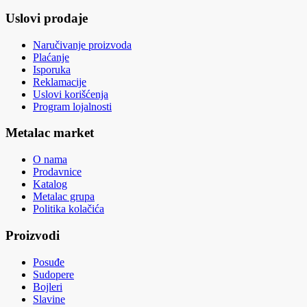
Uslovi prodaje
Naručivanje proizvoda
Plaćanje
Isporuka
Reklamacije
Uslovi korišćenja
Program lojalnosti
Metalac market
O nama
Prodavnice
Katalog
Metalac grupa
Politika kolačića
Proizvodi
Posuđe
Sudopere
Bojleri
Slavine