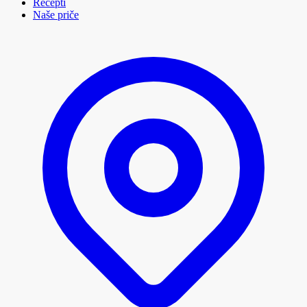
Recepti
Naše priče