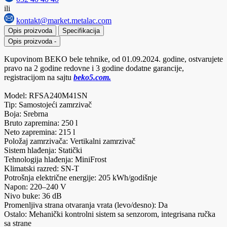
ili
kontakt@market.metalac.com
Opis proizvoda
Specifikacija
Opis proizvoda
-
Kupovinom BEKO bele tehnike, od 01.09.2024. godine, ostvarujete
pravo na 2 godine redovne i 3 godine dodatne garancije,
registracijom na sajtu
beko5.com.
Model: RFSA240M41SN
Tip: Samostojeći zamrzivač
Boja: Srebrna
Bruto zapremina: 250 l
Neto zapremina: 215 l
Položaj zamrzivača: Vertikalni zamrzivač
Sistem hlađenja: Statički
Tehnologija hlađenja: MiniFrost
Klimatski razred: SN-T
Potrošnja električne energije: 205 kWh/godišnje
Napon: 220–240 V
Nivo buke: 36 dB
Promenljiva strana otvaranja vrata (levo/desno): Da
Ostalo: Mehanički kontrolni sistem sa senzorom, integrisana ručka
sa strane