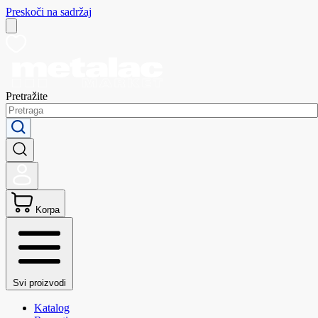
Preskoči na sadržaj
Pretražite
Korpa
Svi proizvodi
Katalog