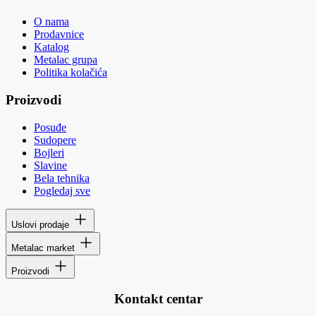
O nama
Prodavnice
Katalog
Metalac grupa
Politika kolačića
Proizvodi
Posuđe
Sudopere
Bojleri
Slavine
Bela tehnika
Pogledaj sve
Uslovi prodaje
Metalac market
Proizvodi
Kontakt centar