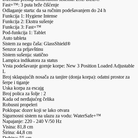
Fast+™: 3 puta brže čišćenje
Odlaganje starta: da sa ručnim podešavanjem do 24 h
Funkcija 1: Hygiene Intense
Funkcija 2: Ekstra sušenje
Funkcija 3: Fast+™
Pod-funkcija 1: Tablet
Auto tableta
Sistem za negu čaša: GlassShield®
Senzor za prljavštinu
Sistem sušenja: statično
Lampica indikatora za status
Vrsta podešavanje gornje korpe: New 3 Position Loaded Adjustable
L
Broj sklapajućih nosača za tanjire (donja korpa): odatni prostor za
šerpe i tiganje
Uska korpa za escajg
Broj polica za šolje : 2
Kada od nerđajućeg čelika
Robusni propeleri
Poklopac dozer koji se lako otvara
Sigurnosni sistem na ulazu za vodu: WaterSafe+™
Napajanje: 220 - 240 V/50 Hz
Visina: 81,8 cm
Širina: 44,8 cm
Dubina: 55 cm