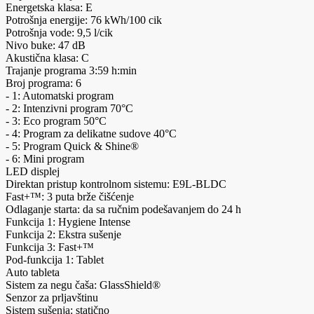
Energetska klasa: E
Potrošnja energije: 76 kWh/100 cik
Potrošnja vode: 9,5 l/cik
Nivo buke: 47 dB
Akustična klasa: C
Trajanje programa 3:59 h:min
Broj programa: 6
- 1: Automatski program
- 2: Intenzivni program 70°C
- 3: Eco program 50°C
- 4: Program za delikatne sudove 40°C
- 5: Program Quick & Shine®
- 6: Mini program
LED displej
Direktan pristup kontrolnom sistemu: E9L-BLDC
Fast+™: 3 puta brže čišćenje
Odlaganje starta: da sa ručnim podešavanjem do 24 h
Funkcija 1: Hygiene Intense
Funkcija 2: Ekstra sušenje
Funkcija 3: Fast+™
Pod-funkcija 1: Tablet
Auto tableta
Sistem za negu čaša: GlassShield®
Senzor za prljavštinu
Sistem sušenja: statično