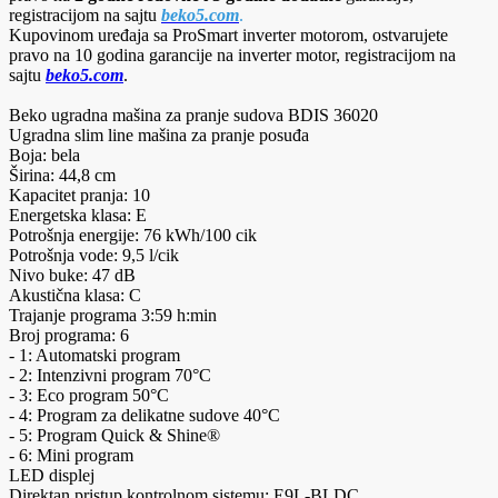
registracijom na sajtu
beko5.com
.
Kupovinom uređaja sa ProSmart inverter motorom, ostvarujete
pravo na 10 godina garancije na inverter motor, registracijom na
sajtu
beko5.com
.
Beko ugradna mašina za pranje sudova BDIS 36020
Ugradna slim line mašina za pranje posuđa
Boja: bela
Širina: 44,8 cm
Kapacitet pranja: 10
Energetska klasa: E
Potrošnja energije: 76 kWh/100 cik
Potrošnja vode: 9,5 l/cik
Nivo buke: 47 dB
Akustična klasa: C
Trajanje programa 3:59 h:min
Broj programa: 6
- 1: Automatski program
- 2: Intenzivni program 70°C
- 3: Eco program 50°C
- 4: Program za delikatne sudove 40°C
- 5: Program Quick & Shine®
- 6: Mini program
LED displej
Direktan pristup kontrolnom sistemu: E9L-BLDC