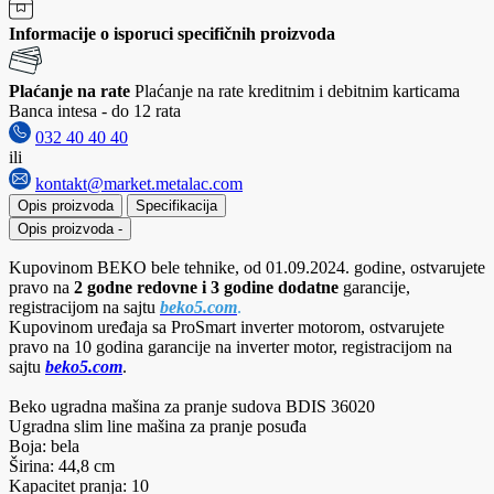
Informacije o isporuci specifičnih proizvoda
Plaćanje na rate
Plaćanje na rate kreditnim i debitnim karticama
Banca intesa - do 12 rata
032 40 40 40
ili
kontakt@market.metalac.com
Opis proizvoda
Specifikacija
Opis proizvoda
-
Kupovinom BEKO bele tehnike, od 01.09.2024. godine, ostvarujete
pravo na
2 godne redovne i 3 godine dodatne
garancije,
registracijom na sajtu
beko5.com
.
Kupovinom uređaja sa ProSmart inverter motorom, ostvarujete
pravo na 10 godina garancije na inverter motor, registracijom na
sajtu
beko5.com
.
Beko ugradna mašina za pranje sudova BDIS 36020
Ugradna slim line mašina za pranje posuđa
Boja: bela
Širina: 44,8 cm
Kapacitet pranja: 10