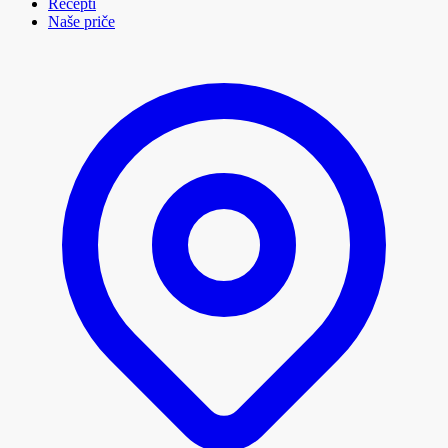
Recepti
Naše priče