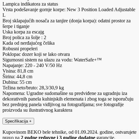
Lampica indikatora za status
Vrsta podešavanje gornje korpe: New 3 Position Loaded Adjustable
L
Broj sklapajućih nosača za tanjire (donja korpa): odatni prostor za
šerpe i tiganje
Uska korpa za escajg
Broj polica za šolje : 2
Kada od nerđajućeg čelika
Robusni propeleri
Poklopac dozer koji se lako otvara
Sigurnosni sistem na ulazu za vodu: WaterSafe+™
Napajanje: 220 - 240 V/50 Hz
Visina: 81,8 cm
Širina: 44,8 cm
Dubina: 55 cm
Težina neto/bruto: 28,3/30,9 kg
Napomena: Ugradne sudomašine su predviđene za ugradnju iza
dekorativnih panela kuhinjskih elemenata i zbog toga se isporučuju
bez prednjeg panela vidljivog na fotografijama; sve fotografije
proizvoda su ilustrativnog karaktera
Specifikacija
+
Kupovinom BEKO bele tehnike, od 01.09.2024. godine, ostvarujete
pravo na
2 godne redovne i 3 godine dodatne
garancije,