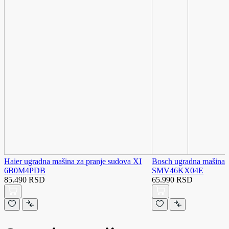
Haier ugradna mašina za pranje sudova XI
Bosch ugradna mašina z
6B0M4PDB
SMV46KX04E
85.490 RSD
65.990 RSD