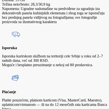
Težina neto/bruto: 28,3/30,9 kg
Napomena: Ugradne sudomašine su predviđene za ugradnju iza
dekorativnih panela kuhinjskih elemenata i zbog toga se isporučuju
bez prednjeg panela vidljivog na fotografijama; sve fotografije
proizvoda su ilustrativnog karaktera
Isporuka
Isporuka kurirskom službom na teritoriji cele Srbije u roku od 2–7
radnih dana, već od 300 RSD.
Moguće i besplatno preuzimanje u nekoj od 80 prodavnica.
Plaćanje
Platite pouzećem, platnom karticom (Visa, MasterCard, Maestro),
uplatnicom/virmanom — ili na do 12 mesečnih rata karticama Banca
Intesa.