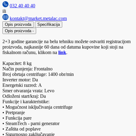
032 40 40 40
ili
kontakt@market.metalac.com
Opis proizvoda
Specifikacija
Opis proizvoda
-
2+3 godine garancije na belu tehniku možete ostvariti registracijom
proizvoda, najkasnije 60 dana od datuma kupovine koji stoji na
fiskalnom računu, klikom na
link
.
Kapacitet: 8 kg
Način punjenja: Frontalno
Broj obrtaja centrifuge: 1400 obr/min
Inverter motor: Da
Energetski razred: A
Smer otvaranja vrata: Levo
Odloženi start/kraj: Da
Funkcije i karakteristike:
• Mogućnost isključivanja centrifuge
• Pretpranje
• Funkcija pare
• SteamTech - parni generator
• Zaštita od poplave
• Sigurnosno zaključavanje