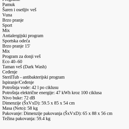
Pamuk
Šaren i osetljiv veš
Vuna
Brzo pranje
Sport
Mix
Antialergijski program
Sportska odeća
Brzo pranje 15'
Mix
Program za donji veš
Eco 40–60
Taman veš (Dark Wash)
Ceđenje
SterilTub - antibakterijski program
Ispiranje/Ceđenje
Potrošnja vode: 42 l po ciklusu
Potrošnja električne energije: 47 kWh kroz 100 ciklusa
Nivo buke: 72 dB
Dimenzije (ŠxVxD): 59.5 x 85 x 54 cm
Masa (Neto): 58 kg
Pakovanje: Dimenzije pakovanja (ŠxVxD): 65 x 88 x 56 cm
Težina pakovanja: 59.4 kg