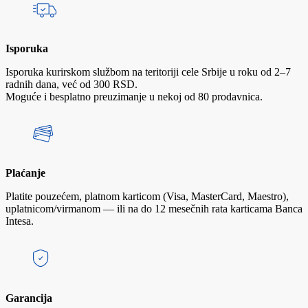
Isporuka
Isporuka kurirskom službom na teritoriji cele Srbije u roku od 2–7
radnih dana, već od 300 RSD.
Moguće i besplatno preuzimanje u nekoj od 80 prodavnica.
Plaćanje
Platite pouzećem, platnom karticom (Visa, MasterCard, Maestro),
uplatnicom/virmanom — ili na do 12 mesečnih rata karticama Banca
Intesa.
Garancija