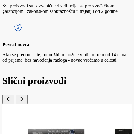
Svi proizvodi su iz zvanične distribucije, sa proizvođačkom
garancijom i zakonskom saobraznošću u trajanju od 2 godine.
Povrat novca
Ako se predomislite, porudžbinu možete vratiti u roku od 14 dana
od prijema, bez navođenja razloga - novac vraćamo u celosti.
Slični proizvodi