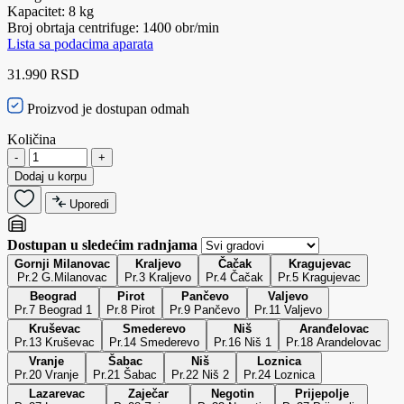
Kapacitet: 8 kg
Broj obrtaja centrifuge: 1400 obr/min
Lista sa podacima aparata
31.990 RSD
Proizvod je dostupan odmah
Količina
-
+
Dodaj u korpu
Uporedi
Dostupan u sledećim radnjama
Gornji Milanovac
Kraljevo
Čačak
Kragujevac
Pr.2 G.Milanovac
Pr.3 Kraljevo
Pr.4 Čačak
Pr.5 Kragujevac
Beograd
Pirot
Pančevo
Valjevo
Pr.7 Beograd 1
Pr.8 Pirot
Pr.9 Pančevo
Pr.11 Valjevo
Kruševac
Smederevo
Niš
Aranđelovac
Pr.13 Kruševac
Pr.14 Smederevo
Pr.16 Niš 1
Pr.18 Arandelovac
Vranje
Šabac
Niš
Loznica
Pr.20 Vranje
Pr.21 Šabac
Pr.22 Niš 2
Pr.24 Loznica
Lazarevac
Zaječar
Negotin
Prijepolje