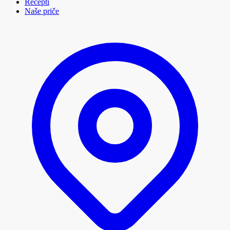
Recepti
Naše priče