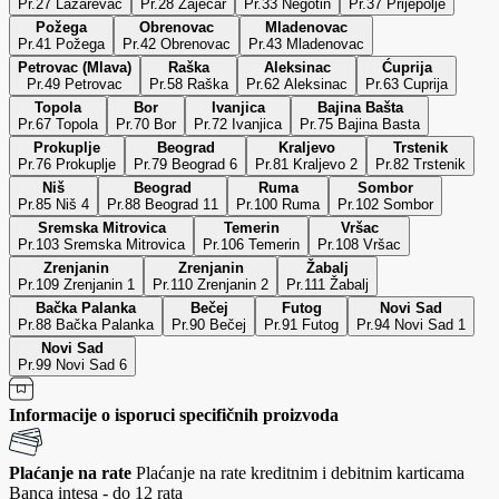
Pr.27 Lazarevac
Pr.28 Zajecar
Pr.33 Negotin
Pr.37 Prijepolje
Požega
Obrenovac
Mladenovac
Pr.41 Požega
Pr.42 Obrenovac
Pr.43 Mladenovac
Petrovac (Mlava)
Raška
Aleksinac
Ćuprija
Pr.49 Petrovac
Pr.58 Raška
Pr.62 Aleksinac
Pr.63 Cuprija
Topola
Bor
Ivanjica
Bajina Bašta
Pr.67 Topola
Pr.70 Bor
Pr.72 Ivanjica
Pr.75 Bajina Basta
Prokuplje
Beograd
Kraljevo
Trstenik
Pr.76 Prokuplje
Pr.79 Beograd 6
Pr.81 Kraljevo 2
Pr.82 Trstenik
Niš
Beograd
Ruma
Sombor
Pr.85 Niš 4
Pr.88 Beograd 11
Pr.100 Ruma
Pr.102 Sombor
Sremska Mitrovica
Temerin
Vršac
Pr.103 Sremska Mitrovica
Pr.106 Temerin
Pr.108 Vršac
Zrenjanin
Zrenjanin
Žabalj
Pr.109 Zrenjanin 1
Pr.110 Zrenjanin 2
Pr.111 Žabalj
Bačka Palanka
Bečej
Futog
Novi Sad
Pr.88 Bačka Palanka
Pr.90 Bečej
Pr.91 Futog
Pr.94 Novi Sad 1
Novi Sad
Pr.99 Novi Sad 6
Informacije o isporuci specifičnih proizvoda
Plaćanje na rate
Plaćanje na rate kreditnim i debitnim karticama
Banca intesa - do 12 rata