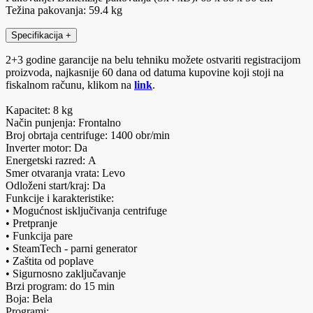
Težina pakovanja: 59.4 kg
Specifikacija
+
2+3 godine garancije na belu tehniku možete ostvariti registracijom
proizvoda, najkasnije 60 dana od datuma kupovine koji stoji na
fiskalnom računu, klikom na
link
.
Kapacitet: 8 kg
Način punjenja: Frontalno
Broj obrtaja centrifuge: 1400 obr/min
Inverter motor: Da
Energetski razred: A
Smer otvaranja vrata: Levo
Odloženi start/kraj: Da
Funkcije i karakteristike:
• Mogućnost isključivanja centrifuge
• Pretpranje
• Funkcija pare
• SteamTech - parni generator
• Zaštita od poplave
• Sigurnosno zaključavanje
Brzi program: do 15 min
Boja: Bela
Programi: