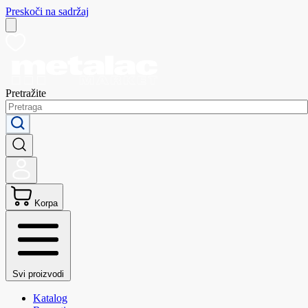
Preskoči na sadržaj
Pretražite
Korpa
Svi proizvodi
Katalog