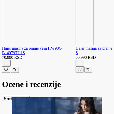
Haier mašina za pranje veša HW90G-
Haier mašina za pranj
B14979TU1S
S
70.990 RSD
60.990 RSD
Ocene i recenzije
Napiši recenziju