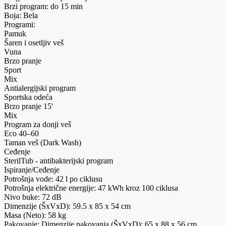
Brzi program: do 15 min
Boja: Bela
Programi:
Pamuk
Šaren i osetljiv veš
Vuna
Brzo pranje
Sport
Mix
Antialergijski program
Sportska odeća
Brzo pranje 15'
Mix
Program za donji veš
Eco 40–60
Taman veš (Dark Wash)
Ceđenje
SterilTub - antibakterijski program
Ispiranje/Ceđenje
Potrošnja vode: 42 l po ciklusu
Potrošnja električne energije: 47 kWh kroz 100 ciklusa
Nivo buke: 72 dB
Dimenzije (ŠxVxD): 59.5 x 85 x 54 cm
Masa (Neto): 58 kg
Pakovanje: Dimenzije pakovanja (ŠxVxD): 65 x 88 x 56 cm