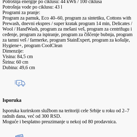
Potrošnja energije po ciklusu: 44 kWh / 100 ciklusa
Potrošnja vode po ciklusu: 43 l
Programi za pranje:
Program za pamuk, Eco 40–60, program za sintetiku, Cottons with
Prewash, dnevni ekspres / super kratak program 14 min, Delicates /
Wool / HandWash, program za mešani veš, program za centrifugu i
ceđenje, program za ispiranje, program za čišćenje bubnja, program
za tamni veš / farmerke, program StainExpert, program za košulje,
Hygiene+, program CoolClean
Dimenzije:
Visina: 84,5 cm
Širina: 60 cm
Dubina: 49,6 cm
Isporuka
Isporuka kurirskom službom na teritoriji cele Srbije u roku od 2–7
radnih dana, već od 300 RSD.
Moguće i besplatno preuzimanje u nekoj od 80 prodavnica.