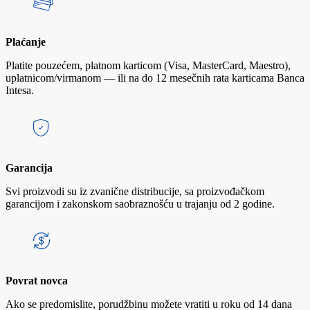
Plaćanje
Platite pouzećem, platnom karticom (Visa, MasterCard, Maestro),
uplatnicom/virmanom — ili na do 12 mesečnih rata karticama Banca
Intesa.
Garancija
Svi proizvodi su iz zvanične distribucije, sa proizvođačkom
garancijom i zakonskom saobraznošću u trajanju od 2 godine.
Povrat novca
Ako se predomislite, porudžbinu možete vratiti u roku od 14 dana