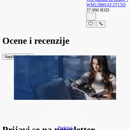
WM1288SAT2T15D
37.990 RSD
Ocene i recenzije
Napiši recenziju
Novi katalog
ZA 2026 GODINU
Prijavi se na newsletter
Prelistaj