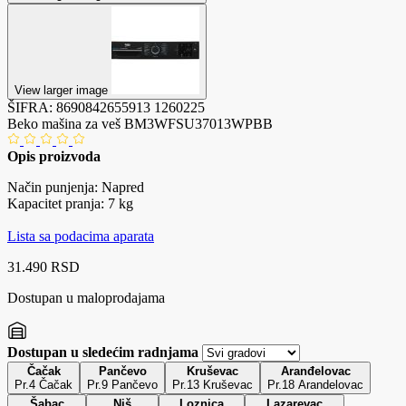
View larger image
ŠIFRA:
8690842655913
1260225
Beko mašina za veš BM3WFSU37013WPBB
Opis proizvoda
Način punjenja: Napred
Kapacitet pranja: 7 kg
Lista sa podacima aparata
31.490 RSD
Dostupan u maloprodajama
Dostupan u sledećim radnjama
Čačak
Pančevo
Kruševac
Aranđelovac
Pr.4 Čačak
Pr.9 Pančevo
Pr.13 Kruševac
Pr.18 Arandelovac
Šabac
Niš
Loznica
Lazarevac