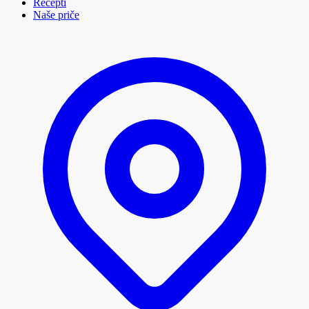
Recepti
Naše priče