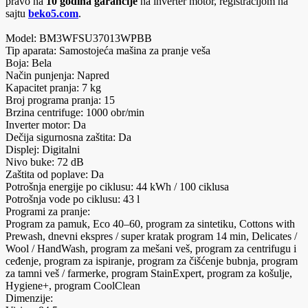
pravo na
10 godina garancije
na inverter motor, registracijom na
sajtu
beko5.com
.
Model: BM3WFSU37013WPBB
Tip aparata: Samostojeća mašina za pranje veša
Boja: Bela
Način punjenja: Napred
Kapacitet pranja: 7 kg
Broj programa pranja: 15
Brzina centrifuge: 1000 obr/min
Inverter motor: Da
Dečija sigurnosna zaštita: Da
Displej: Digitalni
Nivo buke: 72 dB
Zaštita od poplave: Da
Potrošnja energije po ciklusu: 44 kWh / 100 ciklusa
Potrošnja vode po ciklusu: 43 l
Programi za pranje:
Program za pamuk, Eco 40–60, program za sintetiku, Cottons with
Prewash, dnevni ekspres / super kratak program 14 min, Delicates /
Wool / HandWash, program za mešani veš, program za centrifugu i
ceđenje, program za ispiranje, program za čišćenje bubnja, program
za tamni veš / farmerke, program StainExpert, program za košulje,
Hygiene+, program CoolClean
Dimenzije: