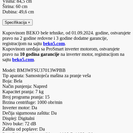
Visina: 84,5 cm
Širina: 60 cm
Dubina: 49,6 cm
Specifikacija
+
Kupovinom BEKO bele tehnike, od 01.09.2024. godine, ostvarujete
pravo na 2 godine redovne i 3 godine dodatne garancije,
registracijom na sajtu
beko5.com
.
Kupovinom uređaja sa ProSmart inverter motorom, ostvarujete
pravo na
10 godina garancije
na inverter motor, registracijom na
sajtu
beko5.com
.
Model: BM3WFSU37013WPBB
Tip aparata: Samostojeća mašina za pranje veša
Boja: Bela
Način punjenja: Napred
Kapacitet pranja: 7 kg
Broj programa pranja: 15
Brzina centrifuge: 1000 obr/min
Inverter motor: Da
Dečija sigurnosna zaštita: Da
Displej: Digitalni
Nivo buke: 72 dB
Zaštita od poplave: Da