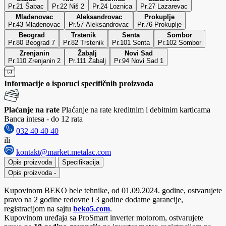
Pr.21 Šabac
Pr.22 Niš 2
Pr.24 Loznica
Pr.27 Lazarevac
Mladenovac
Aleksandrovac
Prokuplje
Pr.43 Mladenovac
Pr.57 Aleksandrovac
Pr.76 Prokuplje
Beograd
Trstenik
Senta
Sombor
Pr.80 Beograd 7
Pr.82 Trstenik
Pr.101 Senta
Pr.102 Sombor
Zrenjanin
Žabalj
Novi Sad
Pr.110 Zrenjanin 2
Pr.111 Žabalj
Pr.94 Novi Sad 1
Informacije o isporuci specifičnih proizvoda
Plaćanje na rate
Plaćanje na rate kreditnim i debitnim karticama
Banca intesa - do 12 rata
032 40 40 40
ili
kontakt@market.metalac.com
Opis proizvoda
Specifikacija
Opis proizvoda
-
Kupovinom BEKO bele tehnike, od 01.09.2024. godine, ostvarujete
pravo na 2 godine redovne i 3 godine dodatne garancije,
registracijom na sajtu
beko5.com
.
Kupovinom uređaja sa ProSmart inverter motorom, ostvarujete