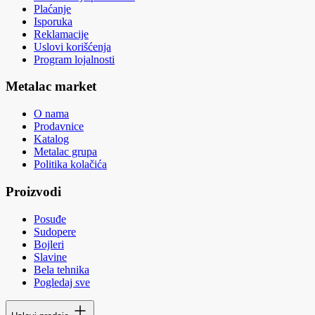
Plaćanje
Isporuka
Reklamacije
Uslovi korišćenja
Program lojalnosti
Metalac market
O nama
Prodavnice
Katalog
Metalac grupa
Politika kolačića
Proizvodi
Posuđe
Sudopere
Bojleri
Slavine
Bela tehnika
Pogledaj sve