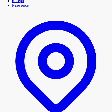
Recepti
Naše priče