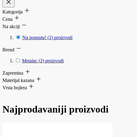
Kategorija
Cena
Na akciji
Na popustu!
(2)
proizvodi
Brend
Metalac
(2)
proizvodi
Zapremina
Materijal kazana
Vrsta bojlera
Najprodavaniji proizvodi