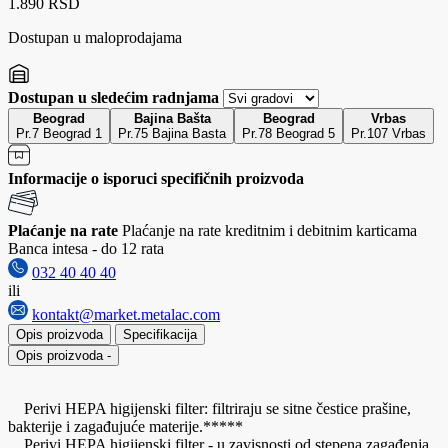
1.890 RSD
Dostupan u maloprodajama
Dostupan u sledećim radnjama
Beograd
Bajina Bašta
Beograd
Vrbas
Pr.7 Beograd 1
Pr.75 Bajina Basta
Pr.78 Beograd 5
Pr.107 Vrbas
Informacije o isporuci specifičnih proizvoda
Plaćanje na rate
Plaćanje na rate kreditnim i debitnim karticama
Banca intesa - do 12 rata
032 40 40 40
ili
kontakt@market.metalac.com
Opis proizvoda
Specifikacija
Opis proizvoda
-
Perivi HEPA higijenski filter: filtriraju se sitne čestice prašine,
bakterije i zagađujuće materije.*****
Perivi HEPA higijenski filter - u zavisnosti od stepena zagađenja,