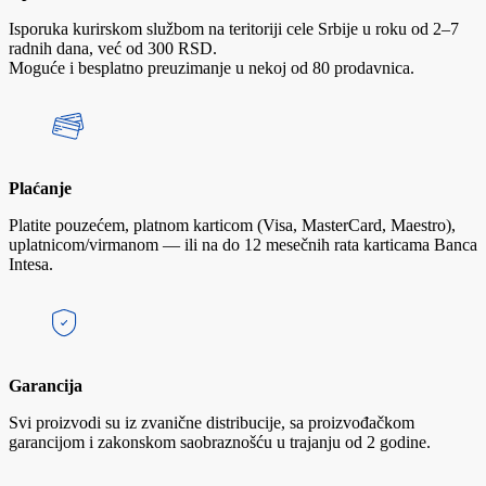
Isporuka kurirskom službom na teritoriji cele Srbije u roku od 2–7
radnih dana, već od 300 RSD.
Moguće i besplatno preuzimanje u nekoj od 80 prodavnica.
Plaćanje
Platite pouzećem, platnom karticom (Visa, MasterCard, Maestro),
uplatnicom/virmanom — ili na do 12 mesečnih rata karticama Banca
Intesa.
Garancija
Svi proizvodi su iz zvanične distribucije, sa proizvođačkom
garancijom i zakonskom saobraznošću u trajanju od 2 godine.