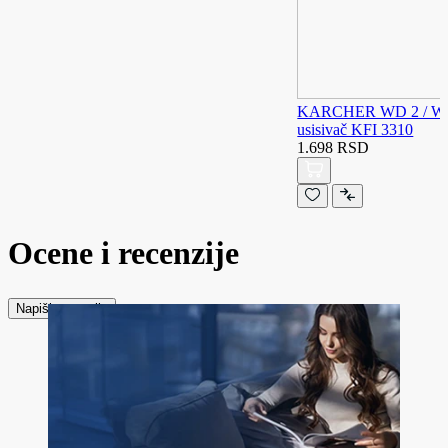
KARCHER WD 2 / WD 3 
usisivač KFI 3310
1.698 RSD
Ocene i recenzije
Napiši recenziju