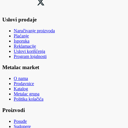
Uslovi prodaje
Naručivanje proizvoda
Plaćanje
Isporuka
Reklamacije
Uslovi korišćenja
Program lojalnosti
Metalac market
O nama
Prodavnice
Katalog
Metalac grupa
Politika kolačića
Proizvodi
Posuđe
Sudopere