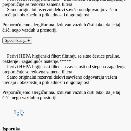
preporučuje se redovna zamena filtera
Samo originalni rezervni delovi savršeno odgovaraju vašem
uređaju i obezbeđuju prikladnost i dugotrajnost
Preporučujemo alergičarima. Izduvan vazduh čisti tako, da je taj
čišći nego vazduh u prostoriji
Specifikacija
+
Perivi HEPA higijenski filter: filtriraju se sitne čestice prašine,
bakterije i zagađujuće materije.*****
Perivi HEPA higijenski filter - u zavisnosti od stepena zagađenja,
preporučuje se redovna zamena filtera
Samo originalni rezervni delovi savršeno odgovaraju vašem
uređaju i obezbeđuju prikladnost i dugotrajnost
Preporučujemo alergičarima. Izduvan vazduh čisti tako, da je taj
čišći nego vazduh u prostoriji
Isporuka