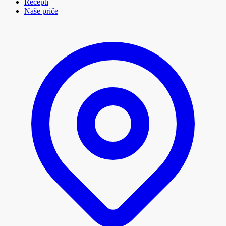
Recepti
Naše priče