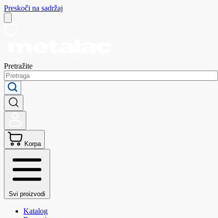
Preskoči na sadržaj
Pretražite
Korpa
Svi proizvodi
Katalog