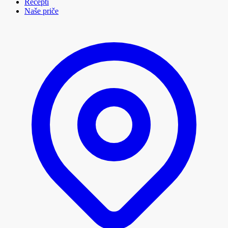
Recepti
Naše priče