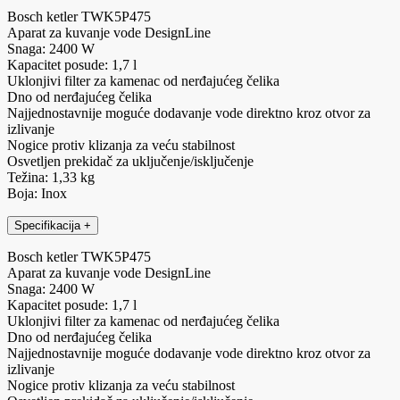
Bosch ketler TWK5P475
Aparat za kuvanje vode DesignLine
Snaga: 2400 W
Kapacitet posude: 1,7 l
Uklonjivi filter za kamenac od nerđajućeg čelika
Dno od nerđajućeg čelika
Najjednostavnije moguće dodavanje vode direktno kroz otvor za
izlivanje
Nogice protiv klizanja za veću stabilnost
Osvetljen prekidač za uključenje/isključenje
Težina: 1,33 kg
Boja: Inox
Specifikacija
+
Bosch ketler TWK5P475
Aparat za kuvanje vode DesignLine
Snaga: 2400 W
Kapacitet posude: 1,7 l
Uklonjivi filter za kamenac od nerđajućeg čelika
Dno od nerđajućeg čelika
Najjednostavnije moguće dodavanje vode direktno kroz otvor za
izlivanje
Nogice protiv klizanja za veću stabilnost