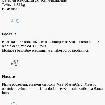
Osvetljen prekidač za uključenje/isključenje
Težina: 1,33 kg
Boja: Inox
Isporuka
Isporuka kurirskom službom na teritoriji cele Srbije u roku od 2–7
radnih dana, već od 300 RSD.
Moguće i besplatno preuzimanje u nekoj od 80 prodavnica.
Plaćanje
Platite pouzećem, platnom karticom (Visa, MasterCard, Maestro),
uplatnicom/virmanom — ili na do 12 mesečnih rata karticama Banca
Intesa.