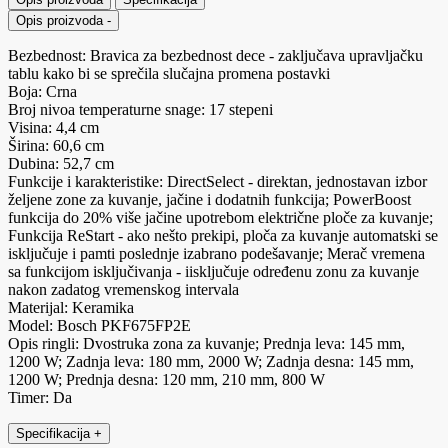
Opis proizvoda
-
Bezbednost: Bravica za bezbednost dece - zaključava upravljačku
tablu kako bi se sprečila slučajna promena postavki
Boja: Crna
Broj nivoa temperaturne snage: 17 stepeni
Visina: 4,4 cm
Širina: 60,6 cm
Dubina: 52,7 cm
Funkcije i karakteristike: DirectSelect - direktan, jednostavan izbor
željene zone za kuvanje, jačine i dodatnih funkcija; PowerBoost
funkcija do 20% više jačine upotrebom električne ploče za kuvanje;
Funkcija ReStart - ako nešto prekipi, ploča za kuvanje automatski se
isključuje i pamti poslednje izabrano podešavanje; Merač vremena
sa funkcijom isključivanja - iisključuje određenu zonu za kuvanje
nakon zadatog vremenskog intervala
Materijal: Keramika
Model: Bosch PKF675FP2E
Opis ringli: Dvostruka zona za kuvanje; Prednja leva: 145 mm,
1200 W; Zadnja leva: 180 mm, 2000 W; Zadnja desna: 145 mm,
1200 W; Prednja desna: 120 mm, 210 mm, 800 W
Timer: Da
Specifikacija
+