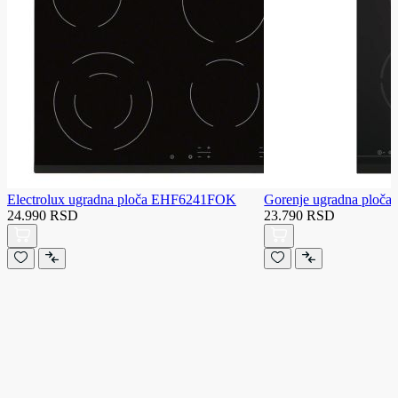
Electrolux ugradna ploča EHF6241FOK
Gorenje ugradna ploč
24.990 RSD
23.790 RSD