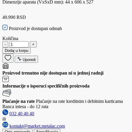
Dimenzije aparata (VxŠxD mm): 44 x 606 x 527
49.990 RSD
Proizvod je dostupan odmah
Količina
-
+
Dodaj u korpu
Uporedi
Proizvod trenutno nije dostupan ni u jednoj radnji
Informacije o isporuci specifičnih proizvoda
Plaćanje na rate
Plaćanje na rate kreditnim i debitnim karticama
Banca intesa - do 12 rata
032 40 40 40
ili
kontakt@market.metalac.com
Opis proizvoda
Specifikacija