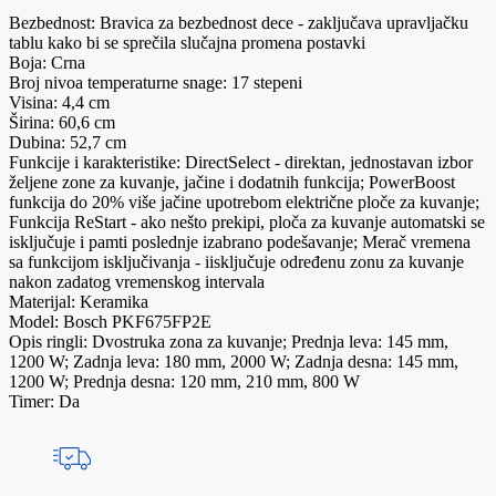
Bezbednost: Bravica za bezbednost dece - zaključava upravljačku
tablu kako bi se sprečila slučajna promena postavki
Boja: Crna
Broj nivoa temperaturne snage: 17 stepeni
Visina: 4,4 cm
Širina: 60,6 cm
Dubina: 52,7 cm
Funkcije i karakteristike: DirectSelect - direktan, jednostavan izbor
željene zone za kuvanje, jačine i dodatnih funkcija; PowerBoost
funkcija do 20% više jačine upotrebom električne ploče za kuvanje;
Funkcija ReStart - ako nešto prekipi, ploča za kuvanje automatski se
isključuje i pamti poslednje izabrano podešavanje; Merač vremena
sa funkcijom isključivanja - iisključuje određenu zonu za kuvanje
nakon zadatog vremenskog intervala
Materijal: Keramika
Model: Bosch PKF675FP2E
Opis ringli: Dvostruka zona za kuvanje; Prednja leva: 145 mm,
1200 W; Zadnja leva: 180 mm, 2000 W; Zadnja desna: 145 mm,
1200 W; Prednja desna: 120 mm, 210 mm, 800 W
Timer: Da