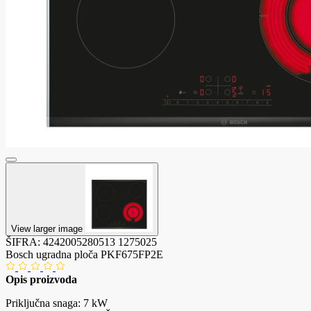
View larger image
ŠIFRA:
4242005280513
1275025
Bosch ugradna ploča PKF675FP2E
Opis proizvoda
Priključna snaga: 7 kW