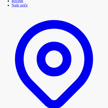
Recepti
Naše priče