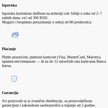
Isporuka
Isporuka kurirskom službom na teritoriji cele Srbije u roku od 2–7
radnih dana, već od 300 RSD.
Moguće i besplatno preuzimanje u nekoj od 80 prodavnica.
Plaćanje
Platite pouzećem, platnom karticom (Visa, MasterCard, Maestro),
uplatnicom/virmanom — ili na do 12 mesečnih rata karticama Banca
Intesa.
Garancija
Svi proizvodi su iz zvanične distribucije, sa proizvođačkom
garancijom i zakonskom saobraznošću u trajanju od 2 godine.