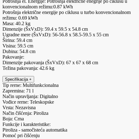
Potrošnja el. Energije: Potrošnja električne enegrije po ciklusu u
konvencionalnom režimu:0.87 kWh
Potrošnja električne energije po ciklusu u turbo konvencionalnom
režimu: 0.69 kWh
Masa: 40.2 kg
Dimenzije (ŠxVxD): 59.4 x 59.5 x 54.8 cm
Ugradne mere (ŠxVxD): 56-56.8 x 58.5-59.5 x 55 cm
Širina: 59.4 cm
Visina: 59.5 cm
Dubina: 54.8 cm
Pakovanje:
Dimenzije pakovanja (ŠxVxD): 67 x 67 x 68 cm
Težina pakovanja: 42.6 kg
Specifikacija
+
Tip rerne: Multifunkcionalna
Zapremina: 71 l
Način upravljanja: Digitalno
Vođice rerne: Teleskopske
Vrsta: Nezavisna
Način čišćenja: Piroliza
Boja: Crna
Funkcije i karakteristike:
Piroliza - samočisteća automatika
Pomoć pri čišćenju