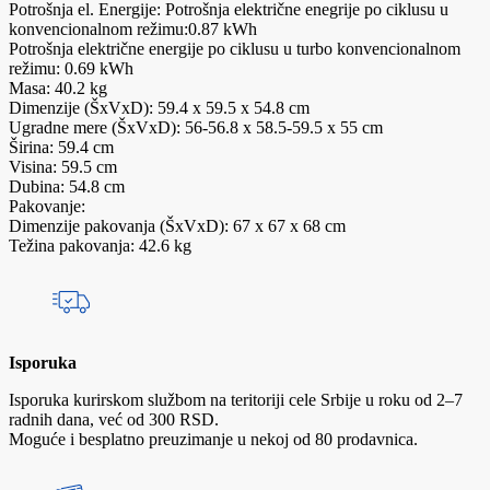
Potrošnja el. Energije: Potrošnja električne enegrije po ciklusu u
konvencionalnom režimu:0.87 kWh
Potrošnja električne energije po ciklusu u turbo konvencionalnom
režimu: 0.69 kWh
Masa: 40.2 kg
Dimenzije (ŠxVxD): 59.4 x 59.5 x 54.8 cm
Ugradne mere (ŠxVxD): 56-56.8 x 58.5-59.5 x 55 cm
Širina: 59.4 cm
Visina: 59.5 cm
Dubina: 54.8 cm
Pakovanje:
Dimenzije pakovanja (ŠxVxD): 67 x 67 x 68 cm
Težina pakovanja: 42.6 kg
Isporuka
Isporuka kurirskom službom na teritoriji cele Srbije u roku od 2–7
radnih dana, već od 300 RSD.
Moguće i besplatno preuzimanje u nekoj od 80 prodavnica.