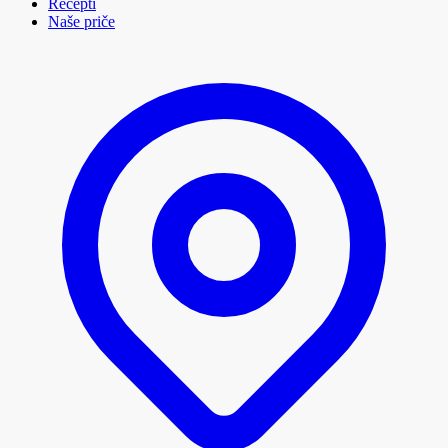
Recepti
Naše priče