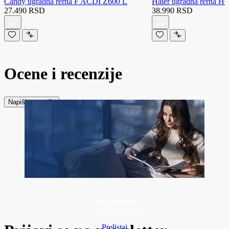
Candy ugradna rerna F ACDI Z600 L
Haier ugradna rerna 
27.490 RSD
38.990 RSD
Ocene i recenzije
Napiši recenziju
Novi katalog
ZA 2026 GODINU
Prelistaj