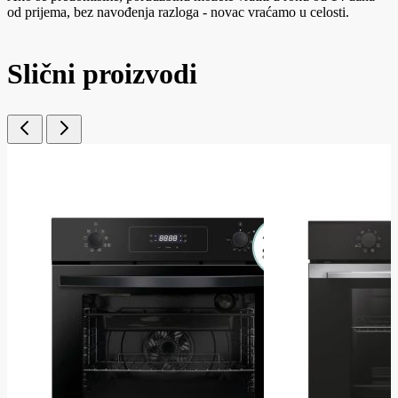
od prijema, bez navođenja razloga - novac vraćamo u celosti.
Slični proizvodi