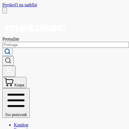
Preskoči na sadržaj
Pretražite
Korpa
Svi proizvodi
Katalog