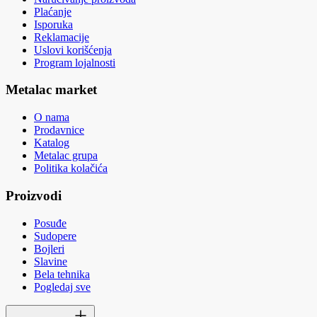
Plaćanje
Isporuka
Reklamacije
Uslovi korišćenja
Program lojalnosti
Metalac market
O nama
Prodavnice
Katalog
Metalac grupa
Politika kolačića
Proizvodi
Posuđe
Sudopere
Bojleri
Slavine
Bela tehnika
Pogledaj sve