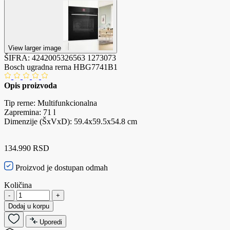
View larger image
ŠIFRA:
4242005326563
1273073
Bosch ugradna rerna HBG7741B1
Opis proizvoda
Tip rerne: Multifunkcionalna
Zapremina: 71 l
Dimenzije (ŠxVxD): 59.4x59.5x54.8 cm
134.990 RSD
Proizvod je dostupan odmah
Količina
-
+
Dodaj u korpu
Uporedi