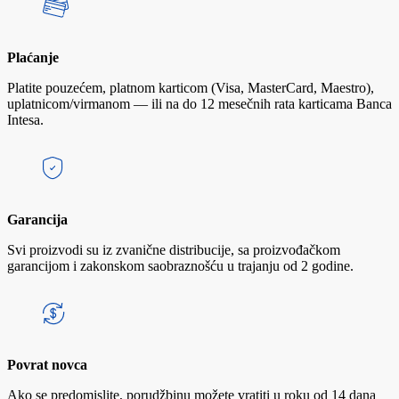
Plaćanje
Platite pouzećem, platnom karticom (Visa, MasterCard, Maestro),
uplatnicom/virmanom — ili na do 12 mesečnih rata karticama Banca
Intesa.
Garancija
Svi proizvodi su iz zvanične distribucije, sa proizvođačkom
garancijom i zakonskom saobraznošću u trajanju od 2 godine.
Povrat novca
Ako se predomislite, porudžbinu možete vratiti u roku od 14 dana