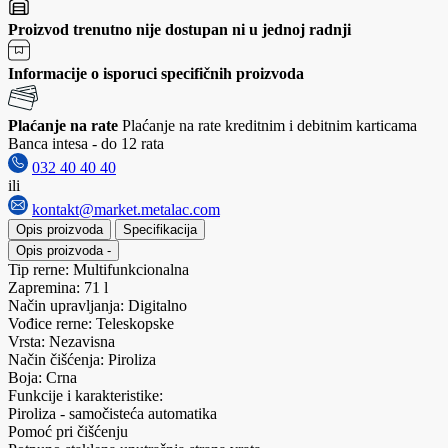
Proizvod trenutno nije dostupan ni u jednoj radnji
Informacije o isporuci specifičnih proizvoda
Plaćanje na rate
Plaćanje na rate kreditnim i debitnim karticama
Banca intesa - do 12 rata
032 40 40 40
ili
kontakt@market.metalac.com
Opis proizvoda
Specifikacija
Opis proizvoda
-
Tip rerne: Multifunkcionalna
Zapremina: 71 l
Način upravljanja: Digitalno
Vođice rerne: Teleskopske
Vrsta: Nezavisna
Način čišćenja: Piroliza
Boja: Crna
Funkcije i karakteristike:
Piroliza - samočisteća automatika
Pomoć pri čišćenju