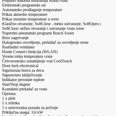
Potpuno staklena unutrašnja strana vrata
Elektronski programski sat
Automatsko predlaganje temperature
Prikaz aktuelne temperature
Prikaz trenutne temperature u rerni
Klasično otvaranje, SoftClose - meko zatvaranje, SoftOpen i
SoftClose: nežno otvaranje i zatvaranje vrata rerne
Napredni automatski programi Bosch Assist
Brzo zagrevanje
Halogensko osvetljenje, prekidač za osvetljenje rerne
Rashladni ventilator
Home Connect funkcija (WLAN)
Veoma niska temperatura vrata
Četvorostruko zastakljenje vrat CoolTouch
Door lock electronical
Sigurnosna brava za decu
Sigurnosno isključivanje
Indikator preostale toplote
Start/Stop dugme
Kontaktni prekidač za vrata
Oprema:
1 x pleh
1 x rešetka
1 x univerzalna posuda za pečenje
Priključna snaga: 3.6 kW