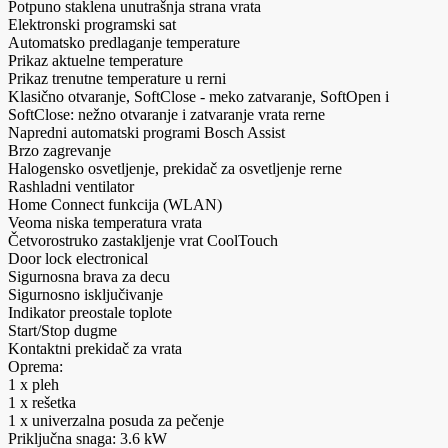
Potpuno staklena unutrašnja strana vrata
Elektronski programski sat
Automatsko predlaganje temperature
Prikaz aktuelne temperature
Prikaz trenutne temperature u rerni
Klasično otvaranje, SoftClose - meko zatvaranje, SoftOpen i
SoftClose: nežno otvaranje i zatvaranje vrata rerne
Napredni automatski programi Bosch Assist
Brzo zagrevanje
Halogensko osvetljenje, prekidač za osvetljenje rerne
Rashladni ventilator
Home Connect funkcija (WLAN)
Veoma niska temperatura vrata
Četvorostruko zastakljenje vrat CoolTouch
Door lock electronical
Sigurnosna brava za decu
Sigurnosno isključivanje
Indikator preostale toplote
Start/Stop dugme
Kontaktni prekidač za vrata
Oprema:
1 x pleh
1 x rešetka
1 x univerzalna posuda za pečenje
Priključna snaga: 3.6 kW