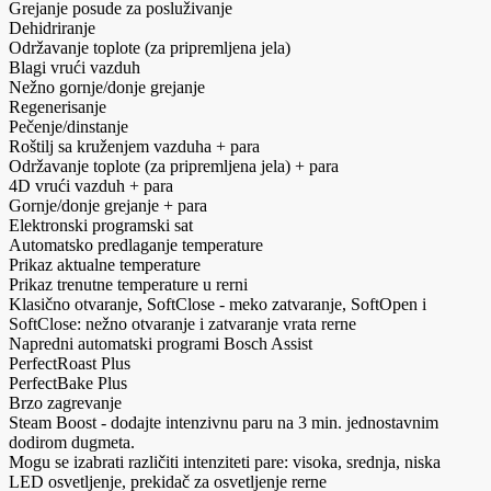
Grejanje posude za posluživanje
Dehidriranje
Održavanje toplote (za pripremljena jela)
Blagi vrući vazduh
Nežno gornje/donje grejanje
Regenerisanje
Pečenje/dinstanje
Roštilj sa kruženjem vazduha + para
Održavanje toplote (za pripremljena jela) + para
4D vrući vazduh + para
Gornje/donje grejanje + para
Elektronski programski sat
Automatsko predlaganje temperature
Prikaz aktualne temperature
Prikaz trenutne temperature u rerni
Klasično otvaranje, SoftClose - meko zatvaranje, SoftOpen i
SoftClose: nežno otvaranje i zatvaranje vrata rerne
Napredni automatski programi Bosch Assist
PerfectRoast Plus
PerfectBake Plus
Brzo zagrevanje
Steam Boost - dodajte intenzivnu paru na 3 min. jednostavnim
dodirom dugmeta.
Mogu se izabrati različiti intenziteti pare: visoka, srednja, niska
LED osvetljenje, prekidač za osvetljenje rerne