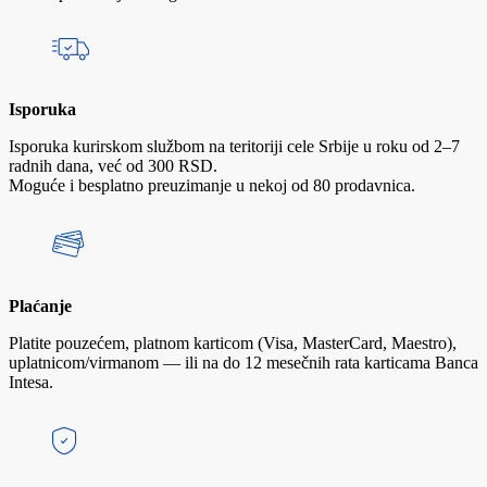
Isporuka
Isporuka kurirskom službom na teritoriji cele Srbije u roku od 2–7
radnih dana, već od 300 RSD.
Moguće i besplatno preuzimanje u nekoj od 80 prodavnica.
Plaćanje
Platite pouzećem, platnom karticom (Visa, MasterCard, Maestro),
uplatnicom/virmanom — ili na do 12 mesečnih rata karticama Banca
Intesa.