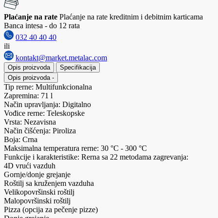
Plaćanje na rate
Plaćanje na rate kreditnim i debitnim karticama
Banca intesa - do 12 rata
032 40 40 40
ili
kontakt@market.metalac.com
Opis proizvoda
Specifikacija
Opis proizvoda
-
Tip rerne: Multifunkcionalna
Zapremina: 71 l
Način upravljanja: Digitalno
Vođice rerne: Teleskopske
Vrsta: Nezavisna
Način čišćenja: Piroliza
Boja: Crna
Maksimalna temperatura rerne: 30 °C - 300 °C
Funkcije i karakteristike: Rerna sa 22 metodama zagrevanja:
4D vrući vazduh
Gornje/donje grejanje
Roštilj sa kruženjem vazduha
Velikopovršinski roštilj
Malopovršinski roštilj
Pizza (opcija za pečenje pizze)