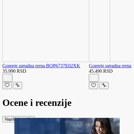
Gorenje ugradna rerna BOP6737E02XK
Gorenje ugradna rern
35.990 RSD
45.490 RSD
Ocene i recenzije
Napiši recenziju