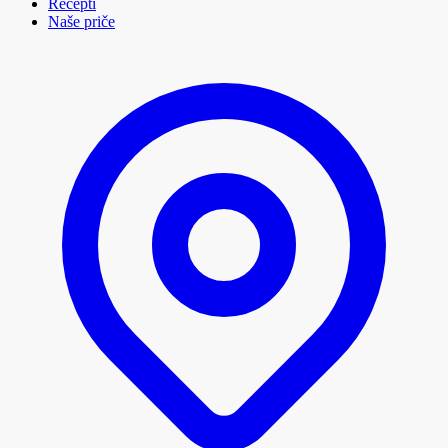
Recepti
Naše priče