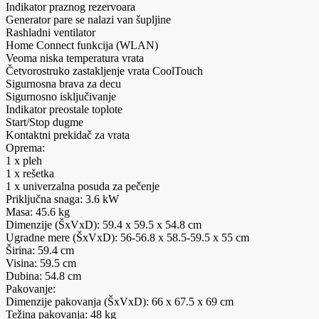
Indikator praznog rezervoara
Generator pare se nalazi van šupljine
Rashladni ventilator
Home Connect funkcija (WLAN)
Veoma niska temperatura vrata
Četvorostruko zastakljenje vrata CoolTouch
Sigurnosna brava za decu
Sigurnosno isključivanje
Indikator preostale toplote
Start/Stop dugme
Kontaktni prekidač za vrata
Oprema:
1 x pleh
1 x rešetka
1 x univerzalna posuda za pečenje
Priključna snaga: 3.6 kW
Masa: 45.6 kg
Dimenzije (ŠxVxD): 59.4 x 59.5 x 54.8 cm
Ugradne mere (ŠxVxD): 56-56.8 x 58.5-59.5 x 55 cm
Širina: 59.4 cm
Visina: 59.5 cm
Dubina: 54.8 cm
Pakovanje:
Dimenzije pakovanja (ŠxVxD): 66 x 67.5 x 69 cm
Težina pakovanja: 48 kg