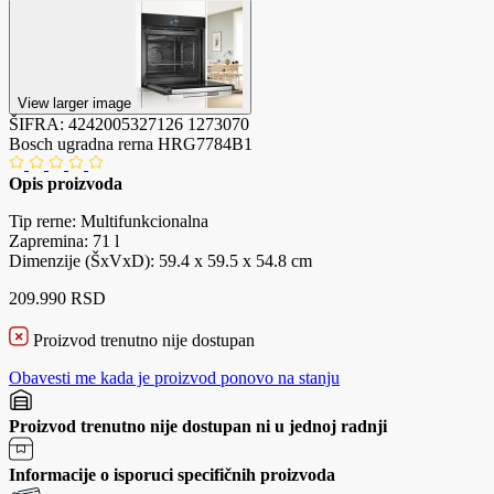
View larger image
ŠIFRA:
4242005327126
1273070
Bosch ugradna rerna HRG7784B1
Opis proizvoda
Tip rerne: Multifunkcionalna
Zapremina: 71 l
Dimenzije (ŠxVxD): 59.4 x 59.5 x 54.8 cm
209.990 RSD
Proizvod trenutno nije dostupan
Obavesti me kada je proizvod ponovo na stanju
Proizvod trenutno nije dostupan ni u jednoj radnji
Informacije o isporuci specifičnih proizvoda