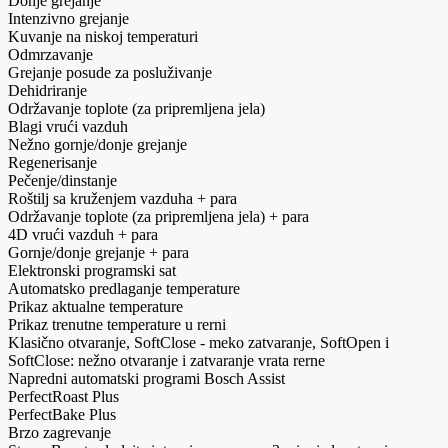
Donje grejanje
Intenzivno grejanje
Kuvanje na niskoj temperaturi
Odmrzavanje
Grejanje posude za posluživanje
Dehidriranje
Održavanje toplote (za pripremljena jela)
Blagi vrući vazduh
Nežno gornje/donje grejanje
Regenerisanje
Pečenje/dinstanje
Roštilj sa kruženjem vazduha + para
Održavanje toplote (za pripremljena jela) + para
4D vrući vazduh + para
Gornje/donje grejanje + para
Elektronski programski sat
Automatsko predlaganje temperature
Prikaz aktualne temperature
Prikaz trenutne temperature u rerni
Klasično otvaranje, SoftClose - meko zatvaranje, SoftOpen i
SoftClose: nežno otvaranje i zatvaranje vrata rerne
Napredni automatski programi Bosch Assist
PerfectRoast Plus
PerfectBake Plus
Brzo zagrevanje