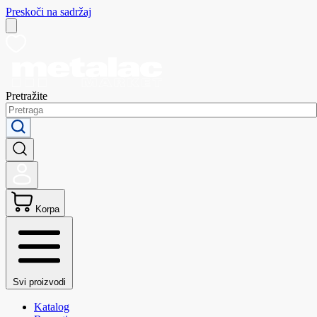
Preskoči na sadržaj
Pretražite
Korpa
Svi proizvodi
Katalog