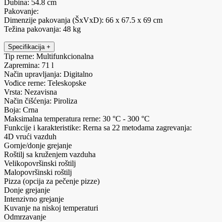
Dubina: 54.8 cm
Pakovanje:
Dimenzije pakovanja (ŠxVxD): 66 x 67.5 x 69 cm
Težina pakovanja: 48 kg
Specifikacija
+
Tip rerne: Multifunkcionalna
Zapremina: 71 l
Način upravljanja: Digitalno
Vođice rerne: Teleskopske
Vrsta: Nezavisna
Način čišćenja: Piroliza
Boja: Crna
Maksimalna temperatura rerne: 30 °C - 300 °C
Funkcije i karakteristike: Rerna sa 22 metodama zagrevanja:
4D vrući vazduh
Gornje/donje grejanje
Roštilj sa kruženjem vazduha
Velikopovršinski roštilj
Malopovršinski roštilj
Pizza (opcija za pečenje pizze)
Donje grejanje
Intenzivno grejanje
Kuvanje na niskoj temperaturi
Odmrzavanje