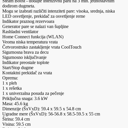
Steam Boost - dodajte intenzivnu paru na 3 min. jednostavnim
dodirom dugmeta.
Mogu se izabrati različiti intenziteti pare: visoka, srednja, niska
LED osvetljenje, prekidač za osvetljenje rerne
Indikator praznog rezervoara
Generator pare se nalazi van šupljine
Rashladni ventilator
Home Connect funkcija (WLAN)
Veoma niska temperatura vrata
Četvorostruko zastakljenje vrata CoolTouch
Sigurnosna brava za decu
Sigurnosno isključivanje
Indikator preostale toplote
Start/Stop dugme
Kontaktni prekidač za vrata
Oprema:
1 x pleh
1 x rešetka
1 x univerzalna posuda za pečenje
Priključna snaga: 3.6 kW
Masa: 45.6 kg
Dimenzije (ŠxVxD): 59.4 x 59.5 x 54.8 cm
Ugradne mere (ŠxVxD): 56-56.8 x 58.5-59.5 x 55 cm
Širina: 59.4 cm
Visina: 59.5 cm