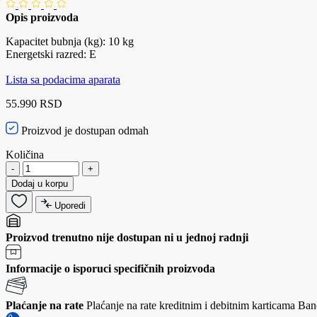
Opis proizvoda
Kapacitet bubnja (kg): 10 kg
Energetski razred: E
Lista sa podacima aparata
55.990 RSD
Proizvod je dostupan odmah
Količina
-
+
Dodaj u korpu
Uporedi
Proizvod trenutno nije dostupan ni u jednoj radnji
Informacije o isporuci specifičnih proizvoda
Plaćanje na rate
Plaćanje na rate kreditnim i debitnim karticama Banc