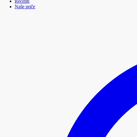
Recepti
Naše priče