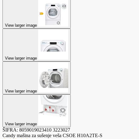
View larger image
View larger image
View larger image
View larger image
ŠIFRA:
8059019023410
3223027
Candy mašina za sušenje veša CSOE H10A2TE-S