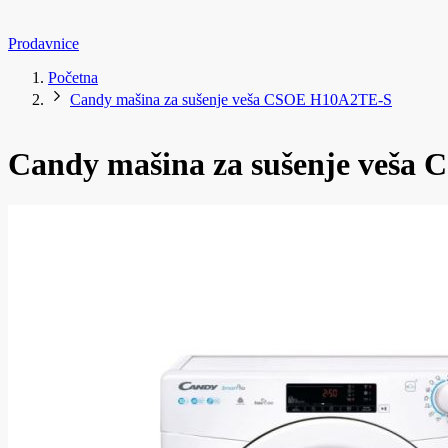
Prodavnice
Početna
Candy mašina za sušenje veša CSOE H10A2TE-S
Candy mašina za sušenje veš