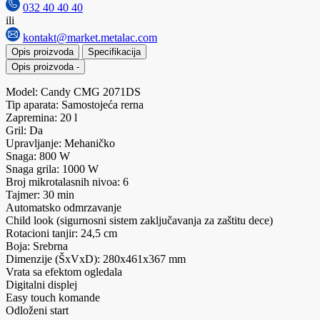
032 40 40 40
ili
kontakt@market.metalac.com
Opis proizvoda
Specifikacija
Opis proizvoda
-
Model: Candy CMG 2071DS
Tip aparata: Samostojeća rerna
Zapremina: 20 l
Gril: Da
Upravljanje: Mehaničko
Snaga: 800 W
Snaga grila: 1000 W
Broj mikrotalasnih nivoa: 6
Tajmer: 30 min
Automatsko odmrzavanje
Child look (sigurnosni sistem zaključavanja za zaštitu dece)
Rotacioni tanjir: 24,5 cm
Boja: Srebrna
Dimenzije (ŠxVxD): 280x461x367 mm
Vrata sa efektom ogledala
Digitalni displej
Easy touch komande
Odloženi start