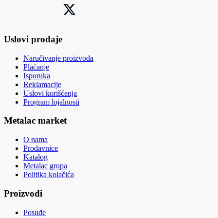
Uslovi prodaje
Naručivanje proizvoda
Plaćanje
Isporuka
Reklamacije
Uslovi korišćenja
Program lojalnosti
Metalac market
O nama
Prodavnice
Katalog
Metalac grupa
Politika kolačića
Proizvodi
Posuđe