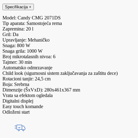
Specifikacija
+
Model: Candy CMG 2071DS
Tip aparata: Samostojeća rerna
Zapremina: 20 l
Gril: Da
Upravljanje: Mehaničko
Snaga: 800 W
Snaga grila: 1000 W
Broj mikrotalasnih nivoa: 6
Tajmer: 30 min
Automatsko odmrzavanje
Child look (sigurnosni sistem zaključavanja za zaštitu dece)
Rotacioni tanjir: 24,5 cm
Boja: Srebrna
Dimenzije (ŠxVxD): 280x461x367 mm
Vrata sa efektom ogledala
Digitalni displej
Easy touch komande
Odloženi start