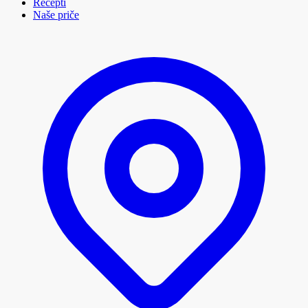
Recepti
Naše priče