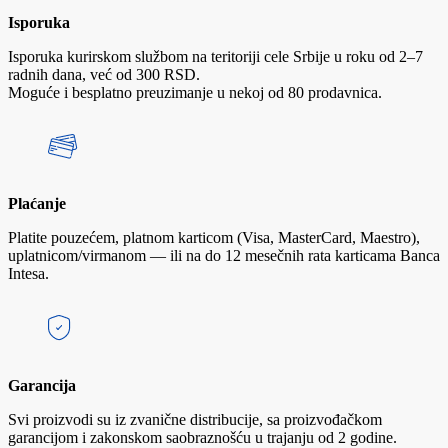
Isporuka
Isporuka kurirskom službom na teritoriji cele Srbije u roku od 2–7
radnih dana, već od 300 RSD.
Moguće i besplatno preuzimanje u nekoj od 80 prodavnica.
Plaćanje
Platite pouzećem, platnom karticom (Visa, MasterCard, Maestro),
uplatnicom/virmanom — ili na do 12 mesečnih rata karticama Banca
Intesa.
Garancija
Svi proizvodi su iz zvanične distribucije, sa proizvođačkom
garancijom i zakonskom saobraznošću u trajanju od 2 godine.