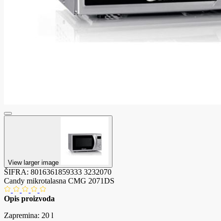
View larger image
ŠIFRA:
8016361859333
3232070
Candy mikrotalasna CMG 2071DS
Opis proizvoda
Zapremina: 20 l