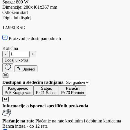
Snaga: 800 W
Dimenzije: 280x461x367 mm
Odloženi start
Digitalni displej
12.990 RSD
Proizvod je dostupan odmah
Količina
-
+
Dodaj u korpu
Uporedi
Dostupan u sledećim radnjama
Kragujevac
Šabac
Paraćin
Pr.5 Kragujevac
Pr.21 Šabac
Pr.73 Paracin
Informacije o isporuci specifičnih proizvoda
Plaćanje na rate
Plaćanje na rate kreditnim i debitnim karticama
Banca intesa - do 12 rata