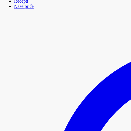
Recepti
Naše priče