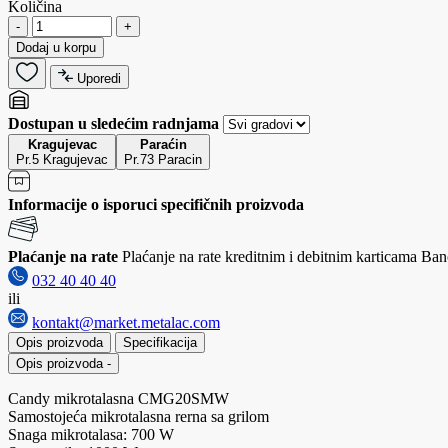
Količina
-
+
Dodaj u korpu
Uporedi
Dostupan u sledećim radnjama
Kragujevac
Paraćin
Pr.5 Kragujevac
Pr.73 Paracin
Informacije o isporuci specifičnih proizvoda
Plaćanje na rate
Plaćanje na rate kreditnim i debitnim karticama Banc
032 40 40 40
ili
kontakt@market.metalac.com
Opis proizvoda
Specifikacija
Opis proizvoda
-
Candy mikrotalasna CMG20SMW
Samostojeća mikrotalasna rerna sa grilom
Snaga mikrotalasa: 700 W