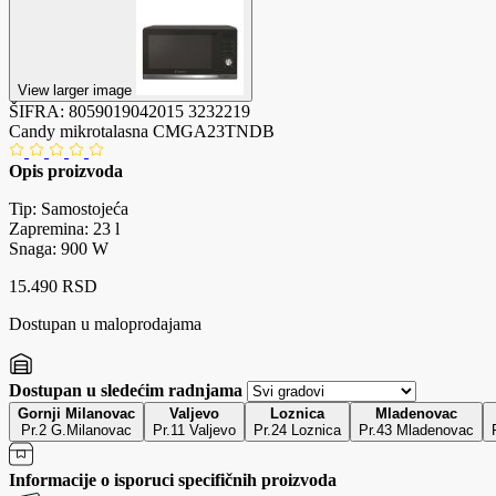
View larger image
ŠIFRA:
8059019042015
3232219
Candy mikrotalasna CMGA23TNDB
Opis proizvoda
Tip: Samostojeća
Zapremina: 23 l
Snaga: 900 W
15.490 RSD
Dostupan u maloprodajama
Dostupan u sledećim radnjama
Gornji Milanovac
Valjevo
Loznica
Mladenovac
Pr.2 G.Milanovac
Pr.11 Valjevo
Pr.24 Loznica
Pr.43 Mladenovac
Informacije o isporuci specifičnih proizvoda