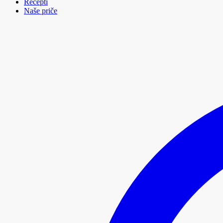
Recepti
Naše priče