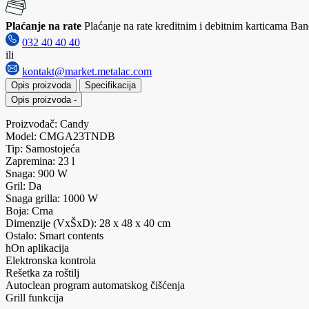
Plaćanje na rate
Plaćanje na rate kreditnim i debitnim karticama Banc
032 40 40 40
ili
kontakt@market.metalac.com
Opis proizvoda
Specifikacija
Opis proizvoda
-
Proizvođač: Candy
Model: CMGA23TNDB
Tip: Samostojeća
Zapremina: 23 l
Snaga: 900 W
Gril: Da
Snaga grilla: 1000 W
Boja: Crna
Dimenzije (VxŠxD): 28 x 48 x 40 cm
Ostalo: Smart contents
hOn aplikacija
Elektronska kontrola
Rešetka za roštilj
Autoclean program automatskog čišćenja
Grill funkcija