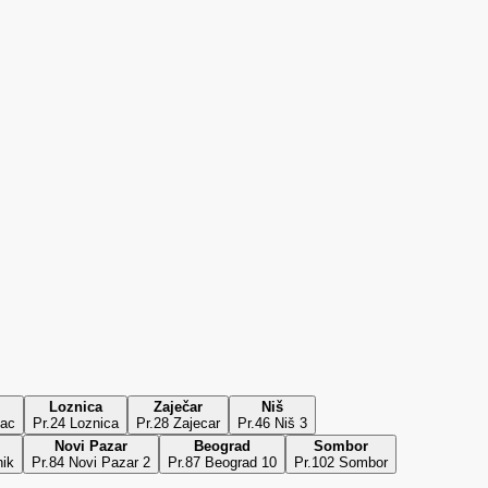
Loznica
Zaječar
Niš
bac
Pr.24 Loznica
Pr.28 Zajecar
Pr.46 Niš 3
Novi Pazar
Beograd
Sombor
nik
Pr.84 Novi Pazar 2
Pr.87 Beograd 10
Pr.102 Sombor