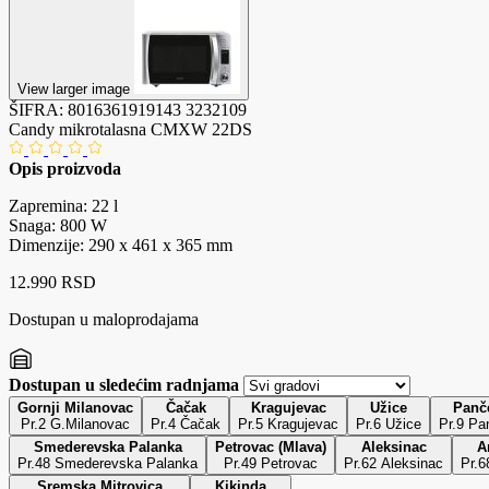
View larger image
ŠIFRA:
8016361919143
3232109
Candy mikrotalasna CMXW 22DS
Opis proizvoda
Zapremina: 22 l
Snaga: 800 W
Dimenzije: 290 x 461 x 365 mm
12.990 RSD
Dostupan u maloprodajama
Dostupan u sledećim radnjama
Gornji Milanovac
Čačak
Kragujevac
Užice
Panč
Pr.2 G.Milanovac
Pr.4 Čačak
Pr.5 Kragujevac
Pr.6 Užice
Pr.9 Pa
Smederevska Palanka
Petrovac (Mlava)
Aleksinac
Ar
Pr.48 Smederevska Palanka
Pr.49 Petrovac
Pr.62 Aleksinac
Pr.6
Sremska Mitrovica
Kikinda