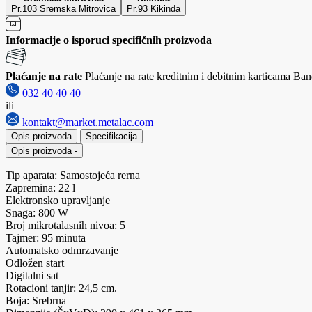
Pr.103 Sremska Mitrovica
Pr.93 Kikinda
Informacije o isporuci specifičnih proizvoda
Plaćanje na rate
Plaćanje na rate kreditnim i debitnim karticama Banc
032 40 40 40
ili
kontakt@market.metalac.com
Opis proizvoda
Specifikacija
Opis proizvoda
-
Tip aparata: Samostojeća rerna
Zapremina: 22 l
Elektronsko upravljanje
Snaga: 800 W
Broj mikrotalasnih nivoa: 5
Tajmer: 95 minuta
Automatsko odmrzavanje
Odložen start
Digitalni sat
Rotacioni tanjir: 24,5 cm.
Boja: Srebrna