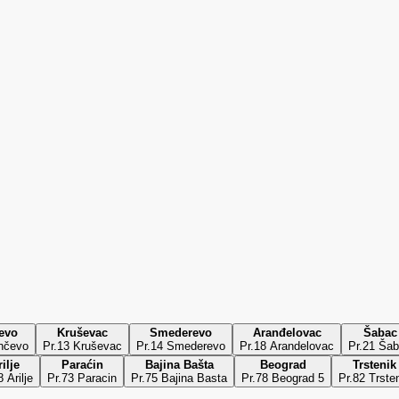
evo
Kruševac
Smederevo
Aranđelovac
Šabac
nčevo
Pr.13 Kruševac
Pr.14 Smederevo
Pr.18 Arandelovac
Pr.21 Ša
ilje
Paraćin
Bajina Bašta
Beograd
Trstenik
8 Arilje
Pr.73 Paracin
Pr.75 Bajina Basta
Pr.78 Beograd 5
Pr.82 Trste