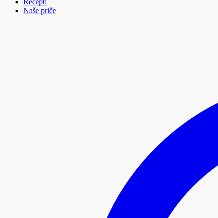
Recepti
Naše priče