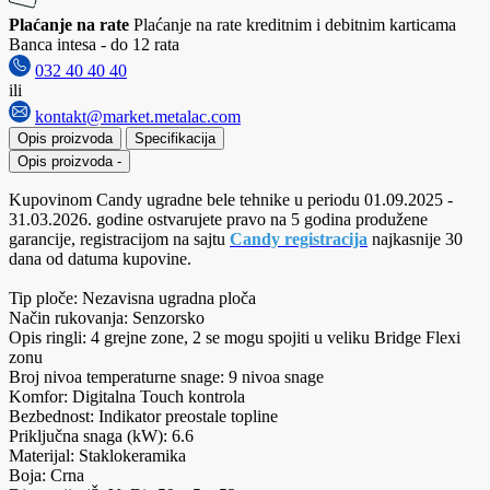
Plaćanje na rate
Plaćanje na rate kreditnim i debitnim karticama
Banca intesa - do 12 rata
032 40 40 40
ili
kontakt@market.metalac.com
Opis proizvoda
Specifikacija
Opis proizvoda
-
Kupovinom Candy ugradne bele tehnike u periodu 01.09.2025 -
31.03.2026. godine ostvarujete pravo na 5 godina produžene
garancije, registracijom na sajtu
Candy registracija
najkasnije 30
dana od datuma kupovine.
Tip ploče: Nezavisna ugradna ploča
Način rukovanja: Senzorsko
Opis ringli: 4 grejne zone, 2 se mogu spojiti u veliku Bridge Flexi
zonu
Broj nivoa temperaturne snage: 9 nivoa snage
Komfor: Digitalna Touch kontrola
Bezbednost: Indikator preostale topline
Priključna snaga (kW): 6.6
Materijal: Staklokeramika
Boja: Crna