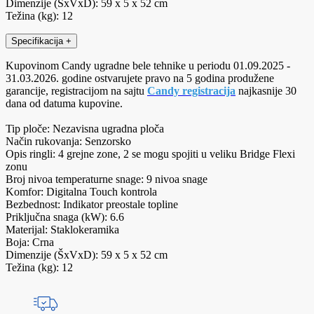
Dimenzije (ŠxVxD): 59 x 5 x 52 cm
Težina (kg): 12
Specifikacija
+
Kupovinom Candy ugradne bele tehnike u periodu 01.09.2025 -
31.03.2026. godine ostvarujete pravo na 5 godina produžene
garancije, registracijom na sajtu
Candy registracija
najkasnije 30
dana od datuma kupovine.
Tip ploče: Nezavisna ugradna ploča
Način rukovanja: Senzorsko
Opis ringli: 4 grejne zone, 2 se mogu spojiti u veliku Bridge Flexi
zonu
Broj nivoa temperaturne snage: 9 nivoa snage
Komfor: Digitalna Touch kontrola
Bezbednost: Indikator preostale topline
Priključna snaga (kW): 6.6
Materijal: Staklokeramika
Boja: Crna
Dimenzije (ŠxVxD): 59 x 5 x 52 cm
Težina (kg): 12