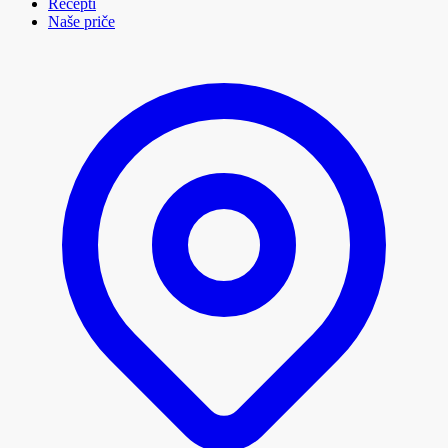
Recepti
Naše priče